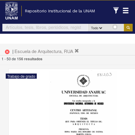
Repositorio Institucional de la UNAM
Todo
|
Escuela de Arquitectura, RUA
cancel
1 - 50 de
156 resultados
Trabajo de grado