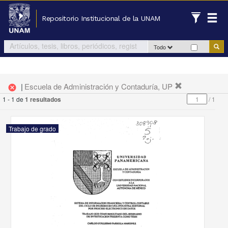
Repositorio Institucional de la UNAM
Todo
|
Escuela de Administración y Contaduría, UP
cancel
1 - 1 de
1 resultados
/
1
Trabajo de grado