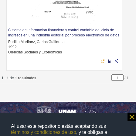
Sistema de informacion financiera y control contable del ciclo de
ingresos en una industria editorial por proceso electronico de datos
Padilla Martinez, Carlos Guillermo
1992
Ciencias Sociales y Económicas
share
1 - 1 de
1 resultados
/
1
⨯
Al usar este repositorio estás aceptando sus
Repositorio Institucional de la
términos y condiciones de uso
, y te obligas a
Universidad Nacional Autónoma de México