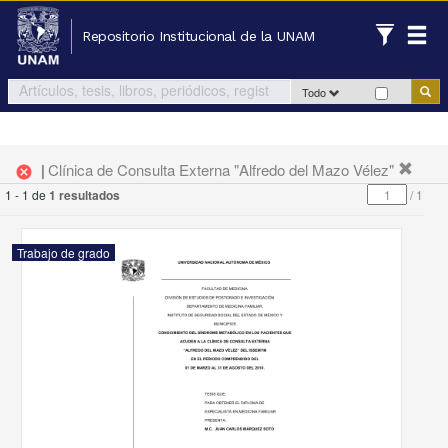
Repositorio Institucional de la UNAM
Todo
|
Clínica de Consulta Externa "Alfredo del Mazo Vélez"
cancel
1 - 1 de
1 resultados
/
1
Trabajo de grado