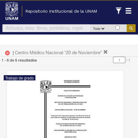
Repositorio Institucional de la UNAM
Todo
|
Centro Médico Nacional “20 de Noviembre”
cancel
1 - 6 de
6 resultados
/
1
Trabajo de grado