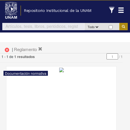
Repositorio Institucional de la UNAM
Todo
|
Reglamento
cancel
1 - 1 de
1 resultados
/
1
Documentación normativa