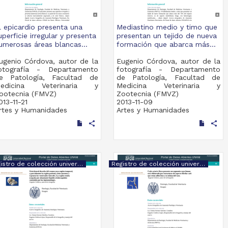
l epicardio presenta una
Mediastino medio y timo que
uperficie irregular y presenta
presentan un tejido de nueva
umerosas áreas blancas...
formación que abarca más...
ugenio Córdova, autor de la
Eugenio Córdova, autor de la
otografía - Departamento
fotografía - Departamento
e Patología, Facultad de
de Patología, Facultad de
edicina Veterinaria y
Medicina Veterinaria y
ootecnia (FMVZ)
Zootecnia (FMVZ)
013-11-21
2013-11-09
rtes y Humanidades
Artes y Humanidades
share
share
Registro de colección universitaria
Registro de colección universitaria