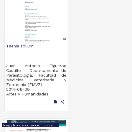
Taenia solium
Juan Antonio Figueroa
Castillo - Departamento de
Parasitología, Facultad de
Medicina Veterinaria y
Zootecnia (FMVZ)
2014-06-09
Artes y Humanidades
share
Registro de colección universitaria