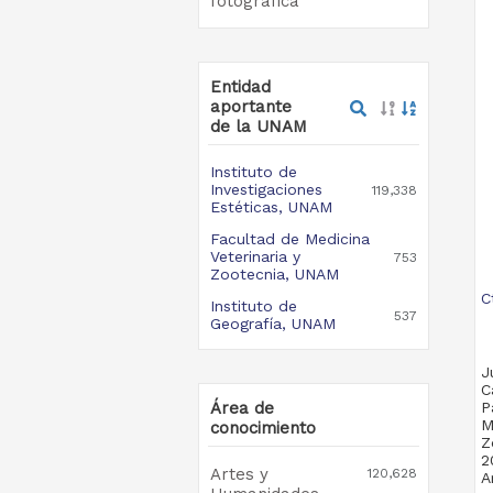
fotográfica
Entidad
aportante
de la UNAM
Instituto de
Investigaciones
119,338
Estéticas, UNAM
Facultad de Medicina
Veterinaria y
753
Zootecnia, UNAM
C
Instituto de
537
Geografía, UNAM
J
C
Área de
P
M
conocimiento
Z
2
Artes y
120,628
A