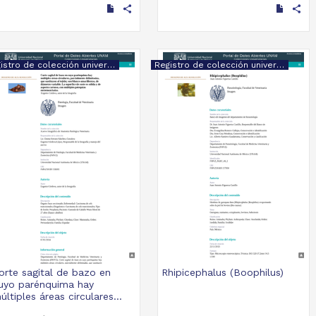
share
share
Registro de colección universitaria
Registro de colección universitaria
orte sagital de bazo en
Rhipicephalus (Boophilus)
uyo parénquima hay
últiples áreas circulares...