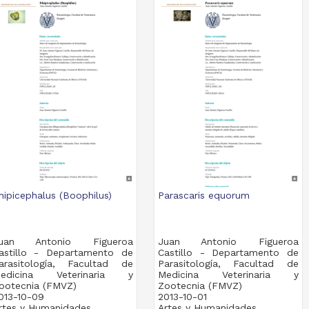
hipicephalus (Boophilus)
Parascaris equorum
uan Antonio Figueroa
Juan Antonio Figueroa
astillo - Departamento de
Castillo - Departamento de
arasitología, Facultad de
Parasitología, Facultad de
edicina Veterinaria y
Medicina Veterinaria y
ootecnia (FMVZ)
Zootecnia (FMVZ)
013-10-09
2013-10-01
rtes y Humanidades
Artes y Humanidades