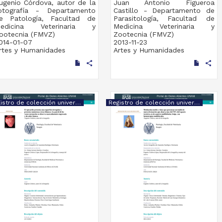
ugenio Córdova, autor de la
Juan Antonio Figueroa
otografía - Departamento
Castillo - Departamento de
e Patología, Facultad de
Parasitología, Facultad de
edicina Veterinaria y
Medicina Veterinaria y
ootecnia (FMVZ)
Zootecnia (FMVZ)
014-01-07
2013-11-23
rtes y Humanidades
Artes y Humanidades
share
share
Registro de colección universitaria
Registro de colección universitaria