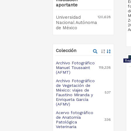
E
aportante
f
d
M
Universidad
120,628
Z
Nacional Autónoma
2
de México
A
Colección
Archivo Fotográfico
Manuel Toussaint
119,338
(AFMT)
Archivo Fotográfico
de Vegetación de
México: viajes de
537
Faustino Miranda y
Enriqueta García
(AFMV)
Acervo fotográfico
de Anatomía
336
Patológica
Veterinaria