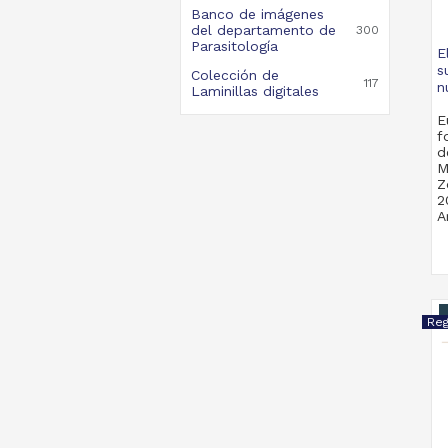
Banco de imágenes
del departamento de
300
Parasitología
E
s
Colección de
117
n
Laminillas digitales
E
f
d
M
Z
2
A