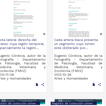
ista lateral derecha del
Cada arteria iliaca presenta
raneo cuya región temporal,
un segmento cuyo lumen
 parcialmente la región...
está obliterado por...
ugenio Córdova, autor de la
Eugenio Córdova, autor de la
otografía - Departamento
fotografía - Departamento
e Patología, Facultad de
de Patología, Facultad de
edicina Veterinaria y
Medicina Veterinaria y
ootecnia (FMVZ)
Zootecnia (FMVZ)
013-11-06
2013-10-26
rtes y Humanidades
Artes y Humanidades
share
share
Registro de colección universitaria
Registro de colección universitaria