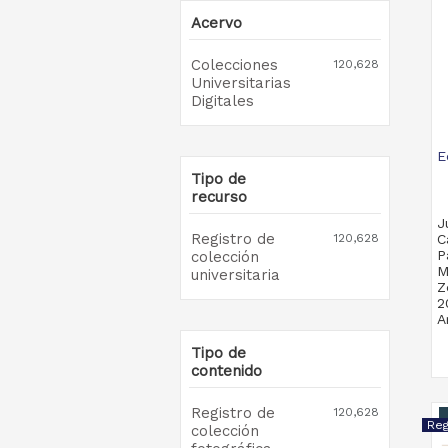
Acervo
Colecciones
120,628
Universitarias
Digitales
E
Tipo de
recurso
J
Registro de
120,628
C
P
colección
M
universitaria
Z
2
A
Tipo de
contenido
Registro de
120,628
colección