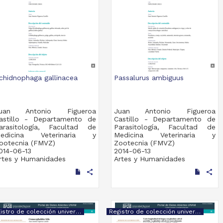
chidnophaga gallinacea
Passalurus ambiguus
uan Antonio Figueroa
Juan Antonio Figueroa
astillo - Departamento de
Castillo - Departamento de
arasitología, Facultad de
Parasitología, Facultad de
edicina Veterinaria y
Medicina Veterinaria y
ootecnia (FMVZ)
Zootecnia (FMVZ)
014-06-13
2014-06-13
rtes y Humanidades
Artes y Humanidades
share
share
Registro de colección universitaria
Registro de colección universitaria