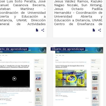
osé Luis Soto Peralta, José
Jesus Valdez Ramos, Kazuko
anuel Casanova Becerra,
Nagao Nozaki, Sun Xintang,
steban Martínez -
Jesus Octavio Padilla
oordinación de Universidad
Hernandéz - Coordinación de
bierta y Educación a
Universidad Abierta y
istancia, UNAM; Dirección
Educación a Distancia, UNAM;
eneral de Actividades
Centro de Enseñanza de
eportivas y Recreativas,
Lenguas Extranjeras, UNAM
share
share
NAM
2019-09-06
019-09-06
Multidisciplina
ultidisciplina
eto de aprendizaje
Objeto de aprendizaje