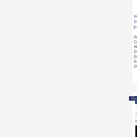
I
D
p
A
C
A
D
G
S
2
M
Obj