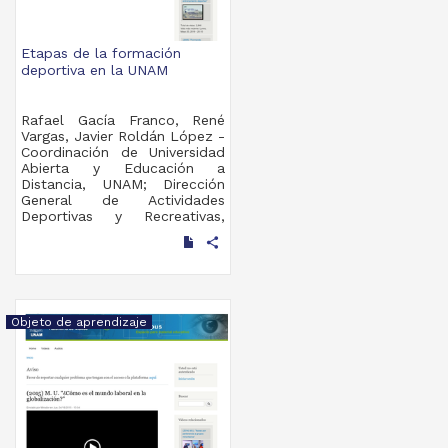
Etapas de la formación
deportiva en la UNAM
Rafael Gacía Franco, René
Vargas, Javier Roldán López -
Coordinación de Universidad
Abierta y Educación a
Distancia, UNAM; Dirección
General de Actividades
Deportivas y Recreativas,
UNAM
share
2019-09-06
Multidisciplina
Objeto de aprendizaje