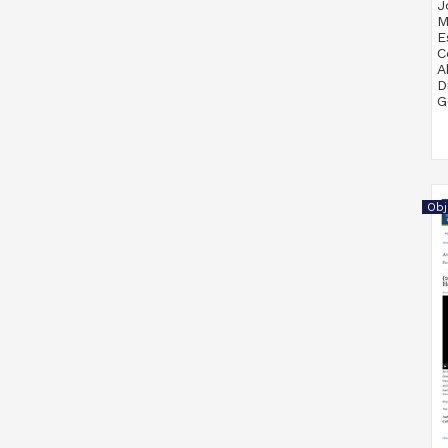
J
M
E
C
A
D
G
D
U
2
M
Obj