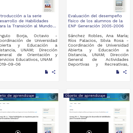
ntroducción a la serie
Evaluación del desempeño
esarrollo de Habilidades
físico de los alumnos de la
ara la Transición al Mundo...
ENP Generación 2005-2006
ngulo Borja, Octavio -
Sánchez Robles, Ana María;
oordinación de Universidad
Ríos Palacios, Silvia Rosa -
bierta y Educación a
Coordinación de Universidad
istancia, UNAM; Dirección
Abierta y Educación a
eneral de Orientación y
Distancia, UNAM; Dirección
ervicios Educativos, UNAM
General de Actividades
019-09-06
Deportivas y Recreativas,
ultidisciplina
UNAM
share
share
2019-09-06
Multidisciplina
eto de aprendizaje
Objeto de aprendizaje