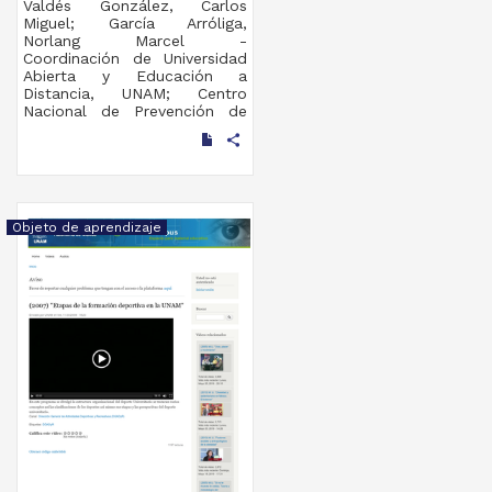
Valdés González, Carlos
Miguel; García Arróliga,
Norlang Marcel -
Coordinación de Universidad
Abierta y Educación a
Distancia, UNAM; Centro
Nacional de Prevención de
Desastres
share
2019-09-06
Multidisciplina
Objeto de aprendizaje