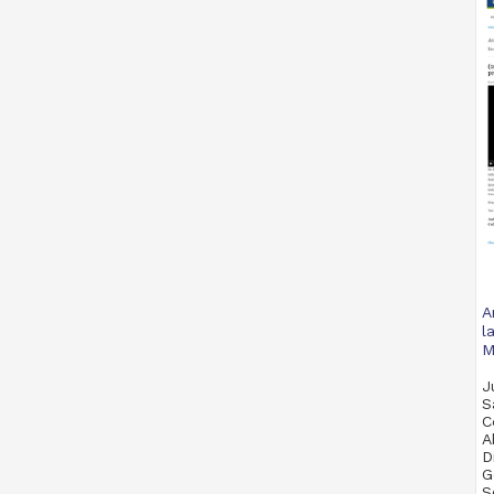
A
l
M
J
S
C
A
D
G
S