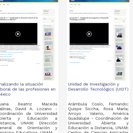
nalizando la situación
Unidad de Investigación y
aboral de las profesiones en
Desarrollo Tecnológico (UIDT)
éxico
uana Beatriz Maceda
Arámbula Cosío, Fernando;
alinas, David A. Lozano -
Quispe Siccha, Rosa María;
oordinación de Universidad
Arroyo Valerio, América
bierta y Educación a
Guadalupe - Coordinación de
istancia, UNAM; Dirección
Universidad Abierta y
eneral de Orientación y
Educación a Distancia, UNAM;
ervicios Educativos, UNAM
Centro de Ciencias Aplicadas