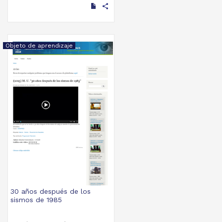
General de Actividades
share
Deportivas y Recreativas,
UNAM
2019-09-06
Multidisciplina
Objeto de aprendizaje
30 años después de los
sismos de 1985