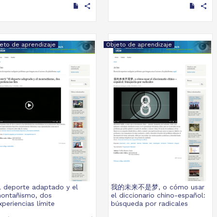
Recreativas, UNAM
share
share
2019-09-06
Multidisciplina
eto de aprendizaje
Objeto de aprendizaje
l deporte adaptado y el
我的未来不是梦, o cómo usar
ontañismo, dos
el diccionario chino-español:
xperiencias límite
búsqueda por radicales