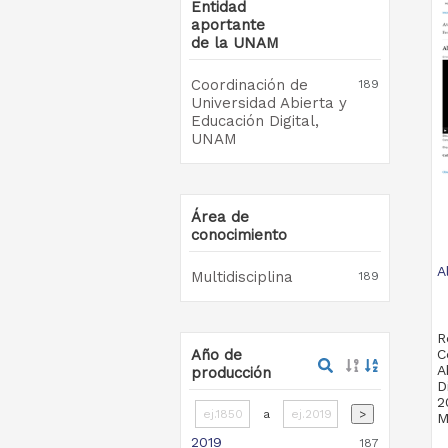
Entidad
aportante
de la UNAM
Coordinación de
189
Universidad Abierta y
Educación Digital,
UNAM
Área de
conocimiento
A
Multidisciplina
189
R
Año de
C
A
producción
D
2
a
>
M
2019
187