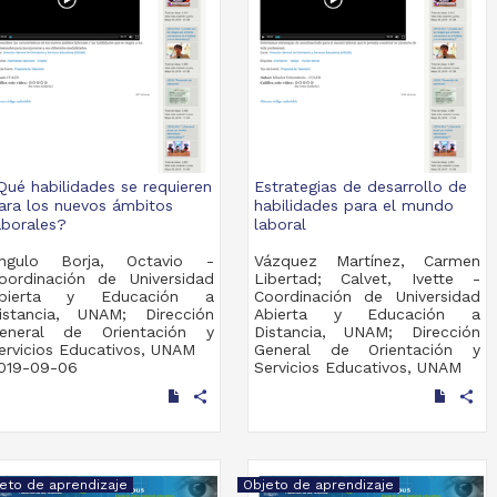
Qué habilidades se requieren
Estrategias de desarrollo de
ara los nuevos ámbitos
habilidades para el mundo
aborales?
laboral
ngulo Borja, Octavio -
Vázquez Martínez, Carmen
oordinación de Universidad
Libertad; Calvet, Ivette -
bierta y Educación a
Coordinación de Universidad
istancia, UNAM; Dirección
Abierta y Educación a
eneral de Orientación y
Distancia, UNAM; Dirección
ervicios Educativos, UNAM
General de Orientación y
019-09-06
Servicios Educativos, UNAM
ultidisciplina
2019-09-06
share
share
Multidisciplina
eto de aprendizaje
Objeto de aprendizaje