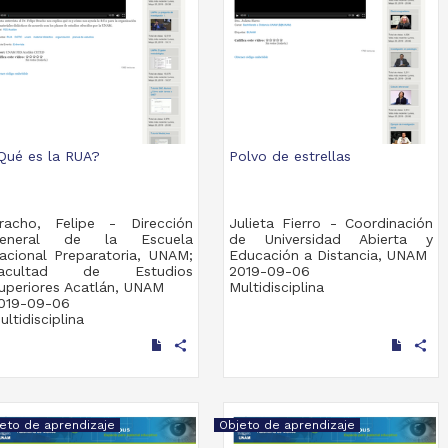
Qué es la RUA?
Polvo de estrellas
racho, Felipe - Dirección
Julieta Fierro - Coordinación
eneral de la Escuela
de Universidad Abierta y
acional Preparatoria, UNAM;
Educación a Distancia, UNAM
acultad de Estudios
2019-09-06
uperiores Acatlán, UNAM
Multidisciplina
019-09-06
ultidisciplina
share
share
eto de aprendizaje
Objeto de aprendizaje