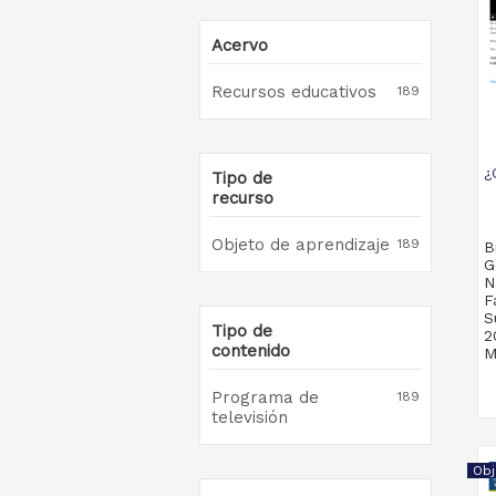
Acervo
Recursos educativos
189
¿
Tipo de
recurso
Objeto de aprendizaje
189
B
G
N
F
S
Tipo de
2
contenido
M
Programa de
189
televisión
Obj