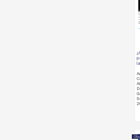
¿
p
l
A
C
A
D
G
S
2
M
Obj