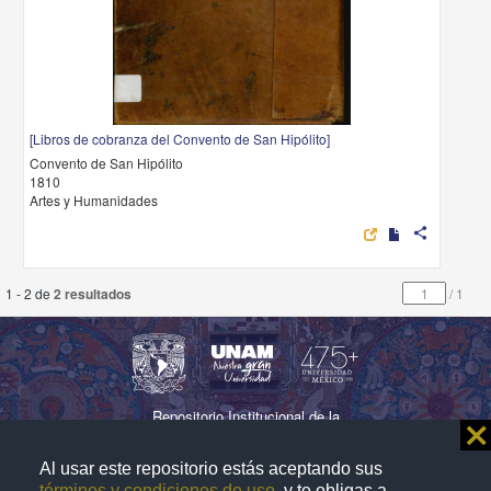
[Libros de cobranza del Convento de San Hipólito]
Convento de San Hipólito
1810
Artes y Humanidades
share
1 - 2 de
2 resultados
/
1
Repositorio Institucional de la
⨯
Universidad Nacional Autónoma de México
Al usar este repositorio estás aceptando sus
términos y condiciones de uso
, y te obligas a