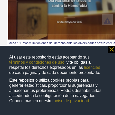
Mesa 1: Retos y limitaciones del derecho ante las diversidades sexuales y l
identidades de género
⨯
Gómez, Amaranta; Saldivia Mensajovsky, Laura; Brito Lemus, Alejandro - I
Investigaciones Jurídicas, UNAM
Al usar este repositorio estás aceptando sus
2017-05-12
términos y condiciones de uso
, y te obligas a
Ciencias Sociales y Económicas
respetar los derechos expresados en las
licencias
de cada página y de cada documento presentado.
Este repositorio utiliza cookies propias para
generar estadísticas, proporcionar sugerencias y
almacenar tus preferencias. Podrás deshabilitarlas
Video
accediendo a la configuración de tu navegador.
Conoce más en nuestro
aviso de privacidad.