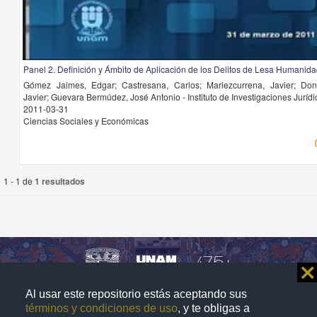
Panel 2. Definición y Ámbito de Aplicación de los Delitos de Lesa Humanid
Gómez Jaimes, Edgar; Castresana, Carlos; Mariezcurrena, Javier; Don
Javier; Guevara Bermúdez, José Antonio - Instituto de Investigaciones Jurí
2011-03-31
Ciencias Sociales y Económicas
1 - 1 de
1 resultados
⨯
Al usar este repositorio estás aceptando sus
Repositorio Institucional de la
términos y condiciones de uso
, y te obligas a
Universidad Nacional Autónoma de México