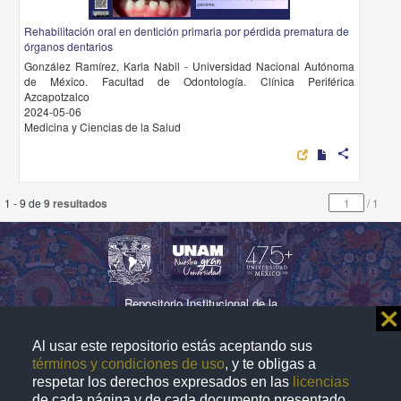
Rehabilitación oral en dentición primaria por pérdida prematura de
órganos dentarios
González Ramírez, Karla Nabil - Universidad Nacional Autónoma
de México. Facultad de Odontología. Clínica Periférica
Azcapotzalco
2024-05-06
Medicina y Ciencias de la Salud
share
1 - 9 de
9 resultados
/
1
Repositorio Institucional de la
⨯
Universidad Nacional Autónoma de México
Al usar este repositorio estás aceptando sus
términos y condiciones de uso
, y te obligas a
respetar los derechos expresados en las
licencias
Directorio
Contacto
Normatividad
de cada página y de cada documento presentado.