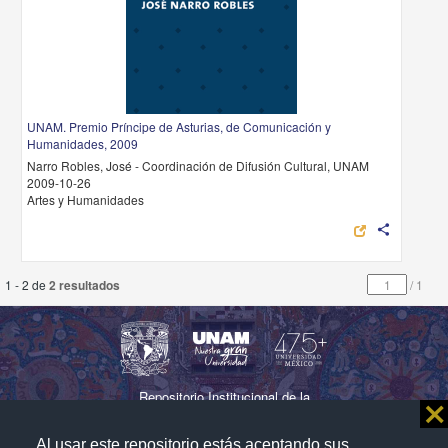
UNAM. Premio Príncipe de Asturias, de Comunicación y
Humanidades, 2009
Narro Robles, José - Coordinación de Difusión Cultural, UNAM
2009-10-26
Artes y Humanidades
share
1 - 2 de
2 resultados
/
1
Repositorio Institucional de la
⨯
Universidad Nacional Autónoma de México
Al usar este repositorio estás aceptando sus