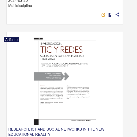
2024-03-20
Multidisciplina
share
Artículo
RESEARCH, ICT AND SOCIAL NETWORKS IN THE NEW
EDUCATIONAL REALITY