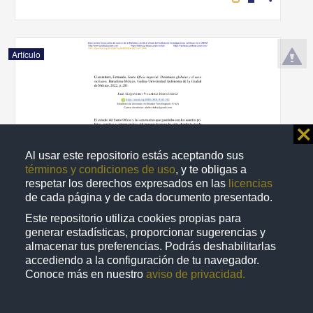
Artículo
⨯
Al usar este repositorio estás aceptando sus
términos y condiciones de uso
, y te obligas a
respetar los derechos expresados en las
licencias
de cada página y de cada documento presentado.
Este repositorio utiliza cookies propias para
generar estadísticas, proporcionar sugerencias y
almacenar tus preferencias. Podrás deshabilitarlas
Santo Oficio imperial. Dinámicas globales y el caso siciliano
accediendo a la configuración de tu navegador.
Valadez Fernández, José Alejandro - Instituto de Investigaciones
Conoce más en nuestro
aviso de privacidad.
Jurídicas, UNAM
2023-12-13
Ciencias Sociales y Económicas