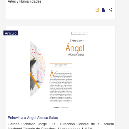
Artes y Humanidades
share
Artículo
Entrevista a Ángel Alonso Salas
Gardea Pichardo, Jorge Luis - Dirección General de la Escuela
Nacional Colegio de Ciencias y Humanidades, UNAM