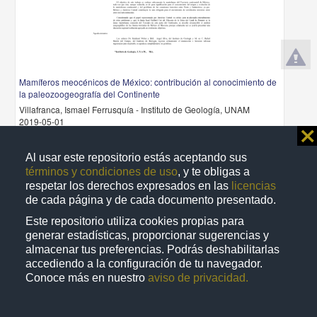
Mamíferos meocénicos de México: contribución al conocimiento de
la paleozoogeografía del Continente
Villafranca, Ismael Ferrusquía - Instituto de Geología, UNAM
2019-05-01
⨯
Físico Matemáticas y Ciencias de la Tierra
share
Al usar este repositorio estás aceptando sus
términos y condiciones de uso
, y te obligas a
respetar los derechos expresados en las
licencias
de cada página y de cada documento presentado.
Artículo
Este repositorio utiliza cookies propias para
generar estadísticas, proporcionar sugerencias y
almacenar tus preferencias. Podrás deshabilitarlas
accediendo a la configuración de tu navegador.
Conoce más en nuestro
aviso de privacidad.