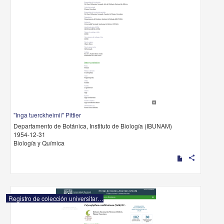
"Inga tuerckheimii" Pittier
Departamento de Botánica, Instituto de Biología (IBUNAM)
1954-12-31
Biología y Química
share
Registro de colección universitaria