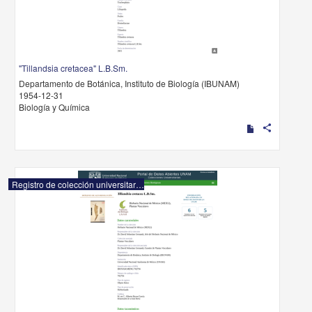
"Tillandsia cretacea" L.B.Sm.
Departamento de Botánica, Instituto de Biología (IBUNAM)
1954-12-31
Biología y Química
share
Registro de colección universitaria