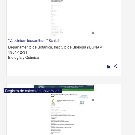
"Vaccinium leucanthum" Schltdl.
Departamento de Botánica, Instituto de Biología (IBUNAM)
1954-12-31
Biología y Química
share
Registro de colección universitaria