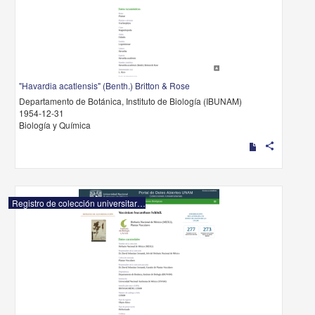
"Havardia acatlensis" (Benth.) Britton & Rose
Departamento de Botánica, Instituto de Biología (IBUNAM)
1954-12-31
Biología y Química
share
Registro de colección universitaria