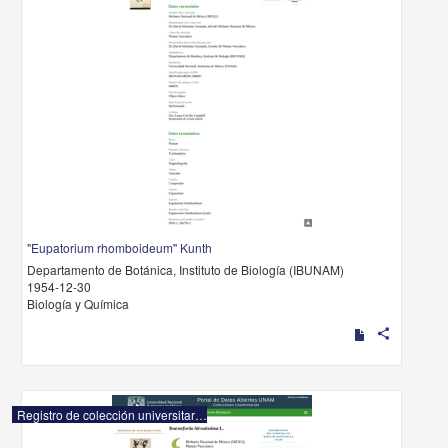
"Eupatorium rhomboideum" Kunth
Departamento de Botánica, Instituto de Biología (IBUNAM)
1954-12-30
Biología y Química
share
Registro de colección universitaria