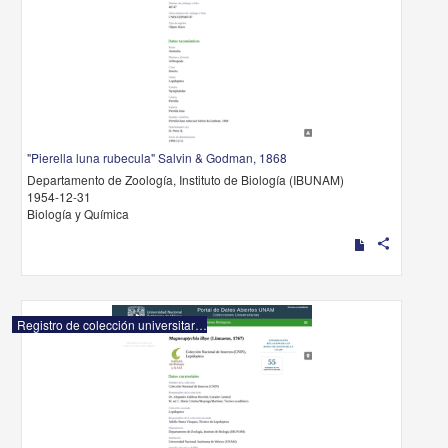
"Pierella luna rubecula" Salvin & Godman, 1868
Departamento de Zoología, Instituto de Biología (IBUNAM)
1954-12-31
Biología y Química
share
Registro de colección universitaria