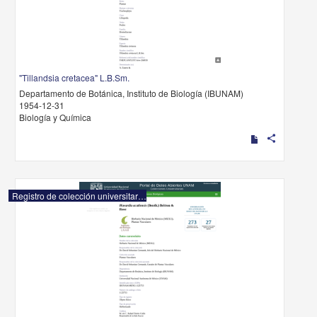
"Tillandsia cretacea" L.B.Sm.
Departamento de Botánica, Instituto de Biología (IBUNAM)
1954-12-31
Biología y Química
share
Registro de colección universitaria