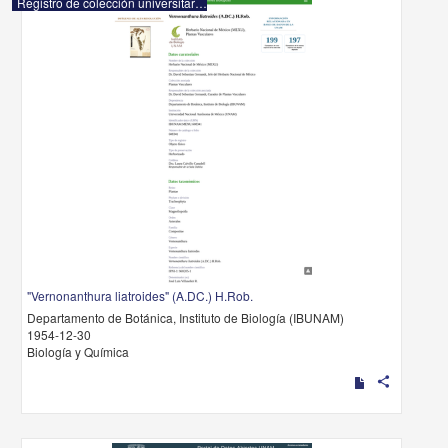
Registro de colección universitaria
"Vernonanthura liatroides" (A.DC.) H.Rob.
Departamento de Botánica, Instituto de Biología (IBUNAM)
1954-12-30
Biología y Química
share