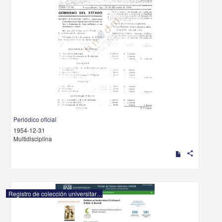
Periódico oficial
1954-12-31
Multidisciplina
share
Registro de colección universitaria