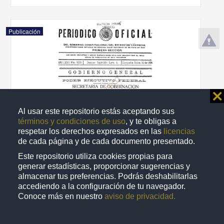
Publicación
⨯
Al usar este repositorio estás aceptando sus
términos y condiciones de uso
, y te obligas a
respetar los derechos expresados en las
licencias
de cada página y de cada documento presentado.
Este repositorio utiliza cookies propias para
generar estadísticas, proporcionar sugerencias y
almacenar tus preferencias. Podrás deshabilitarlas
Periódico oficial del Gobierno del Estado libre y soberano de
Campeche
accediendo a la configuración de tu navegador.
Conoce más en nuestro
aviso de privacidad.
1954-12-30
Multidisciplina
share