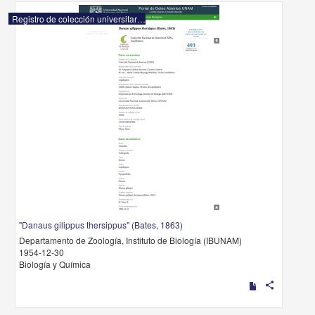
Registro de colección universitaria
"Danaus gilippus thersippus" (Bates, 1863)
Departamento de Zoología, Instituto de Biología (IBUNAM)
1954-12-30
Biología y Química
share