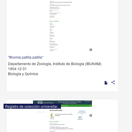
"Ithomia patilla patilla"
Departamento de Zoología, Instituto de Biología (IBUNAM)
1954-12-31
Biología y Química
share
Registro de colección universitaria