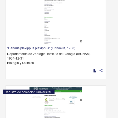
"Danaus plexippus plexippus" (Linnaeus, 1758)
Departamento de Zoología, Instituto de Biología (IBUNAM)
1954-12-31
Biología y Química
share
Registro de colección universitaria