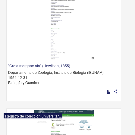
"Greta morgane oto" (Hewitson, 1855)
Departamento de Zoología, Instituto de Biología (IBUNAM)
1954-12-31
Biología y Química
share
Registro de colección universitaria