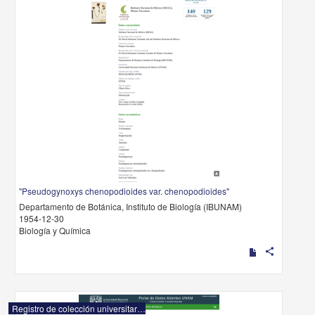
"Pseudogynoxys chenopodioides var. chenopodioides"
Departamento de Botánica, Instituto de Biología (IBUNAM)
1954-12-30
Biología y Química
share
Registro de colección universitaria