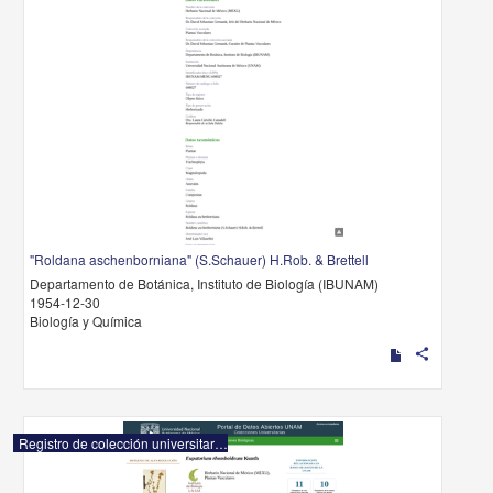
"Roldana aschenborniana" (S.Schauer) H.Rob. & Brettell
Departamento de Botánica, Instituto de Biología (IBUNAM)
1954-12-30
Biología y Química
share
Registro de colección universitaria