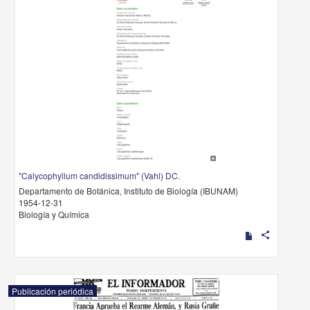
"Calycophyllum candidissimum" (Vahl) DC.
Departamento de Botánica, Instituto de Biología (IBUNAM)
1954-12-31
Biología y Química
share
Publicación periódica