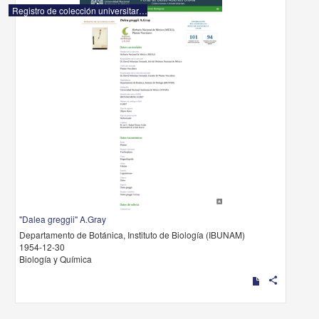
Registro de colección universitaria
"Dalea greggii" A.Gray
Departamento de Botánica, Instituto de Biología (IBUNAM)
1954-12-30
Biología y Química
share