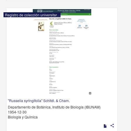
Registro de colección universitaria
"Russelia syringifolia" Schltdl. & Cham.
Departamento de Botánica, Instituto de Biología (IBUNAM)
1954-12-30
Biología y Química
share