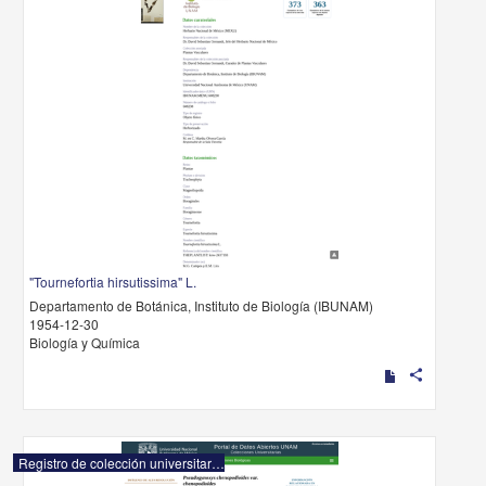
"Tournefortia hirsutissima" L.
Departamento de Botánica, Instituto de Biología (IBUNAM)
1954-12-30
Biología y Química
share
Registro de colección universitaria