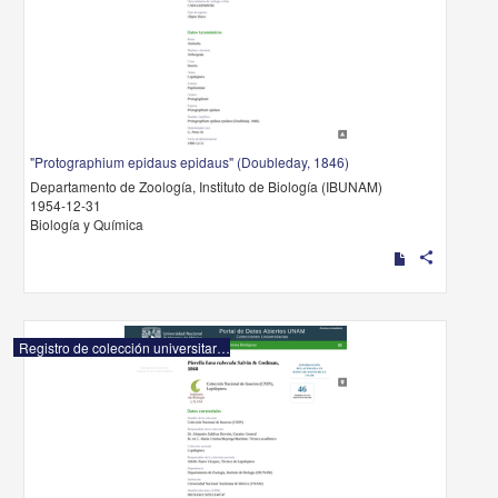
"Protographium epidaus epidaus" (Doubleday, 1846)
Departamento de Zoología, Instituto de Biología (IBUNAM)
1954-12-31
Biología y Química
share
Registro de colección universitaria