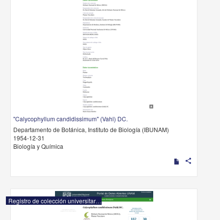
"Calycophyllum candidissimum" (Vahl) DC.
Departamento de Botánica, Instituto de Biología (IBUNAM)
1954-12-31
Biología y Química
share
Registro de colección universitaria