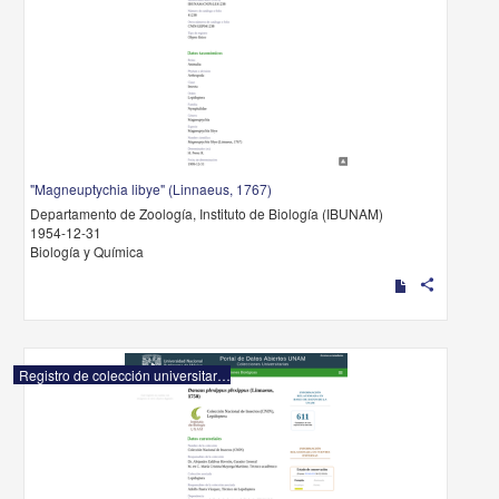
"Magneuptychia libye" (Linnaeus, 1767)
Departamento de Zoología, Instituto de Biología (IBUNAM)
1954-12-31
Biología y Química
share
Registro de colección universitaria