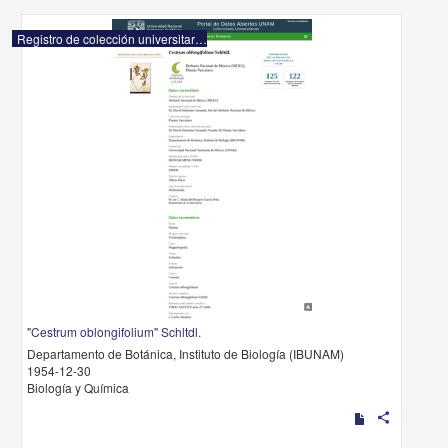
Registro de colección universitaria
"Cestrum oblongifolium" Schltdl.
Departamento de Botánica, Instituto de Biología (IBUNAM)
1954-12-30
Biología y Química
share