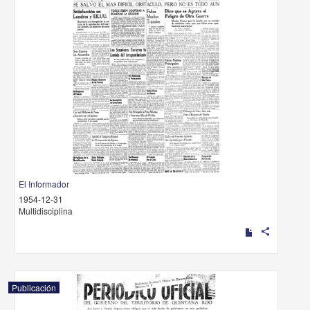
El Informador
1954-12-31
Multidisciplina
share
Publicación