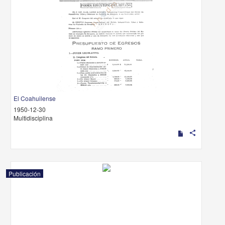
El Coahuilense
1950-12-30
Multidisciplina
share
Publicación