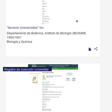
"Senecio cinerarioides" Viv.
Departamento de Botánica, Instituto de Biología (IBUNAM)
1950/1951
Biología y Química
share
Registro de colección universitaria