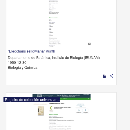
"Eleocharis sellowiana" Kunth
Departamento de Botánica, Instituto de Biología (IBUNAM)
1950-12-30
Biología y Química
share
Registro de colección universitaria