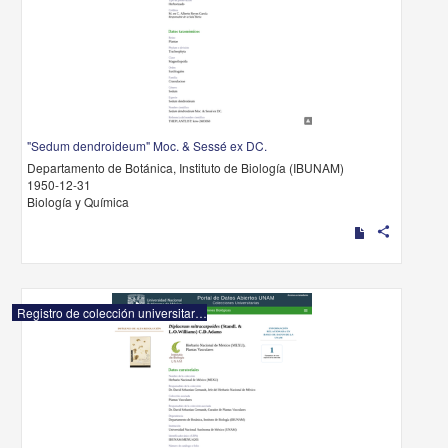
"Sedum dendroideum" Moc. & Sessé ex DC.
Departamento de Botánica, Instituto de Biología (IBUNAM)
1950-12-31
Biología y Química
share
Registro de colección universitaria