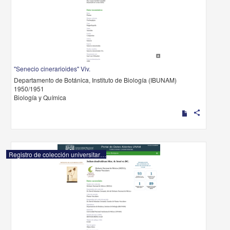
"Senecio cinerarioides" Viv.
Departamento de Botánica, Instituto de Biología (IBUNAM)
1950/1951
Biología y Química
share
Registro de colección universitaria