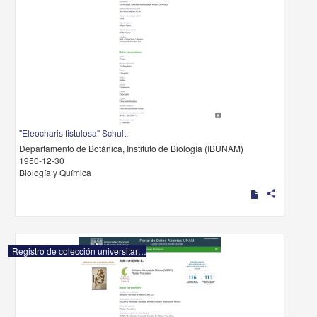
"Eleocharis fistulosa" Schult.
Departamento de Botánica, Instituto de Biología (IBUNAM)
1950-12-30
Biología y Química
share
Registro de colección universitaria