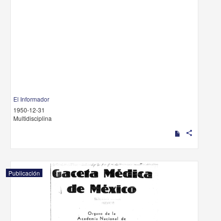
El Informador
1950-12-31
Multidisciplina
share
Publicación