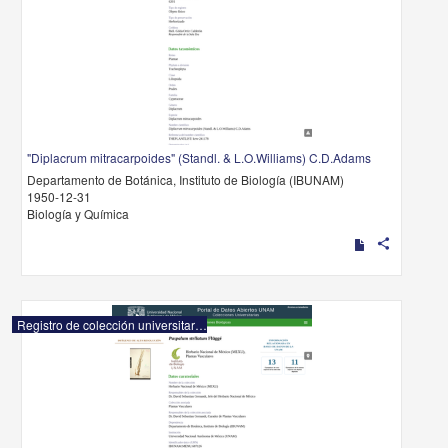
"Diplacrum mitracarpoides" (Standl. & L.O.Williams) C.D.Adams
Departamento de Botánica, Instituto de Biología (IBUNAM)
1950-12-31
Biología y Química
share
Registro de colección universitaria