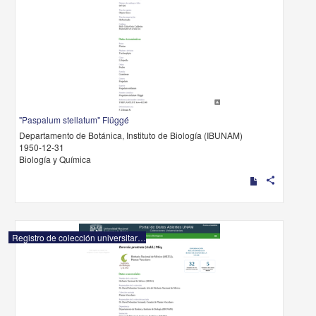
"Paspalum stellatum" Flüggé
Departamento de Botánica, Instituto de Biología (IBUNAM)
1950-12-31
Biología y Química
share
Registro de colección universitaria