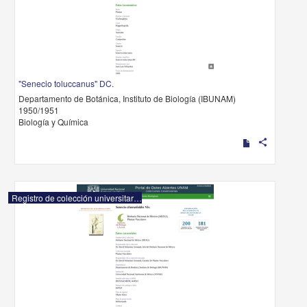
"Senecio toluccanus" DC.
Departamento de Botánica, Instituto de Biología (IBUNAM)
1950/1951
Biología y Química
share
Registro de colección universitaria