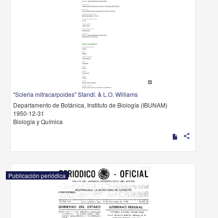
"Scleria mitracarpoides" Standl. & L.O. Williams
Departamento de Botánica, Instituto de Biología (IBUNAM)
1950-12-31
Biología y Química
share
Publicación periódica