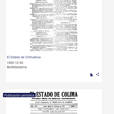
El Estado de Chihuahua
1950-12-30
Multidisciplina
share
Publicación periódica