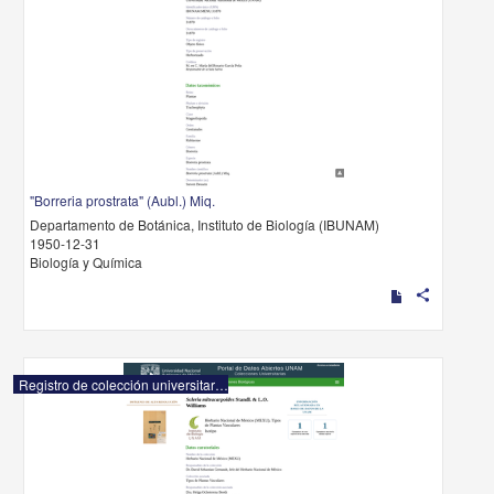
"Borreria prostrata" (Aubl.) Miq.
Departamento de Botánica, Instituto de Biología (IBUNAM)
1950-12-31
Biología y Química
share
Registro de colección universitaria