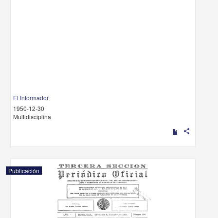
El Informador
1950-12-30
Multidisciplina
share
Publicación