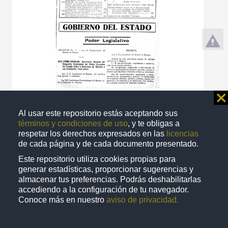
⨯
Periódico oficial del Gobierno del Estado de Oaxaca
1950-12-30
Al usar este repositorio estás aceptando sus
Multidisciplina
términos y condiciones de uso
, y te obligas a
share
respetar los derechos expresados en las
licencias
de cada página y de cada documento presentado.
Este repositorio utiliza cookies propias para
generar estadísticas, proporcionar sugerencias y
Publicación
almacenar tus preferencias. Podrás deshabilitarlas
accediendo a la configuración de tu navegador.
Conoce más en nuestro
aviso de privacidad.