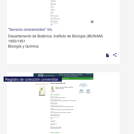
"Senecio cinerarioides" Viv.
Departamento de Botánica, Instituto de Biología (IBUNAM)
1950/1951
Biología y Química
share
Registro de colección universitaria