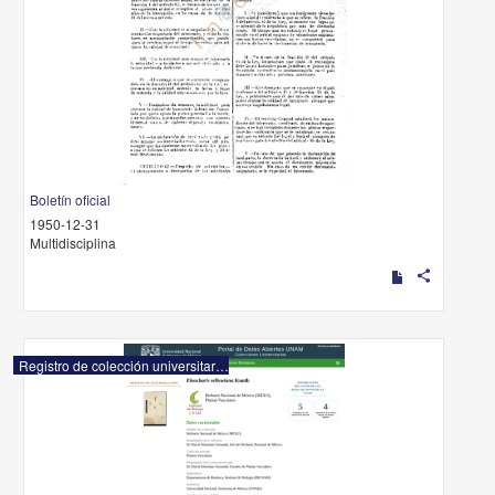
Boletín oficial
1950-12-31
Multidisciplina
share
Registro de colección universitaria