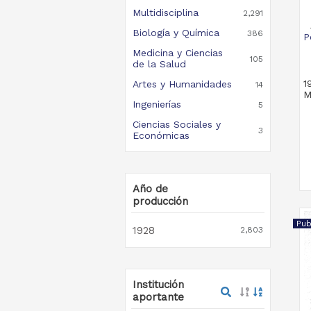
Multidisciplina
2,291
Biología y Química
386
P
Medicina y Ciencias
105
de la Salud
1
Artes y Humanidades
14
M
Ingenierías
5
Ciencias Sociales y
3
Económicas
Año de
producción
Pub
1928
2,803
Institución
aportante