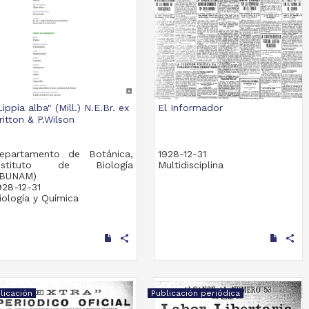
Lippia alba" (Mill.) N.E.Br. ex
El Informador
ritton & P.Wilson
epartamento de Botánica,
1928-12-31
nstituto de Biología
Multidisciplina
IBUNAM)
928-12-31
iología y Química
share
share
licación
Publicación periódica