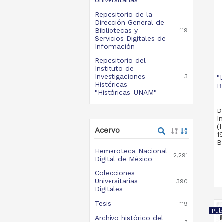
Repositorio de la
Dirección General de
Bibliotecas y
119
Servicios Digitales de
Información
Repositorio del
Instituto de
Investigaciones
3
"
Históricas
B
"Históricas-UNAM"
D
I
(
Acervo
1
B
Hemeroteca Nacional
2,291
Digital de México
Colecciones
Universitarias
390
Digitales
Tesis
119
Pub
Archivo histórico del
3