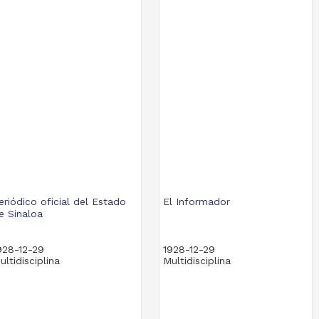
eriódico oficial del Estado
El Informador
e Sinaloa
928-12-29
1928-12-29
ultidisciplina
Multidisciplina