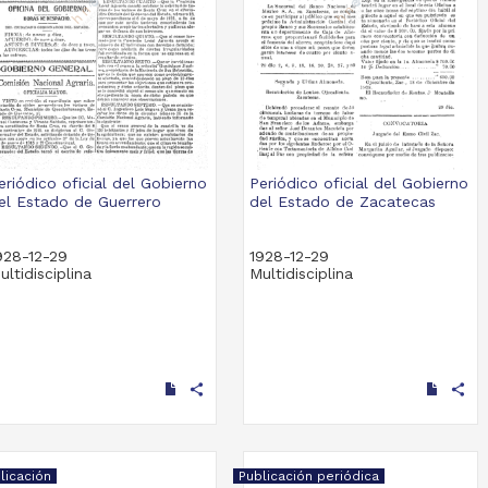
eriódico oficial del Gobierno
Periódico oficial del Gobierno
el Estado de Guerrero
del Estado de Zacatecas
928-12-29
1928-12-29
ultidisciplina
Multidisciplina
share
share
licación
Publicación periódica