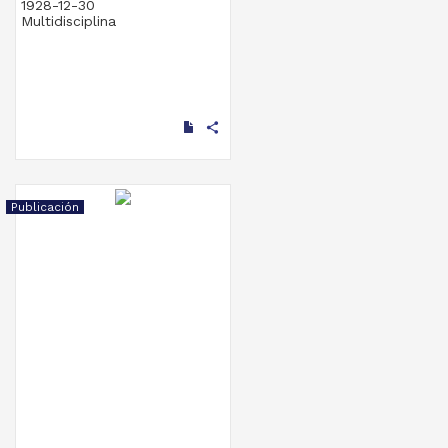
1928-12-30
Multidisciplina
share
Publicación