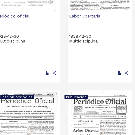
eriódico oficial
Labor libertaria
928-12-30
1928-12-30
ultidisciplina
Multidisciplina
share
share
licación periódica
Publicación