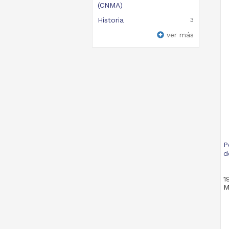
(CNMA)
Historia
3
ver más
P
d
1
M