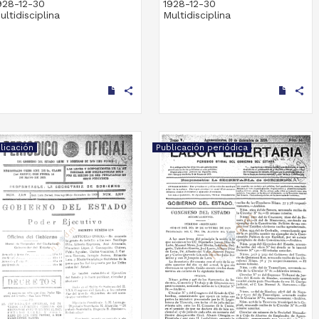
928-12-30
1928-12-30
ultidisciplina
Multidisciplina
share
share
licación
Publicación periódica