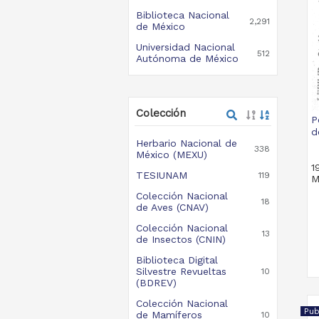
Biblioteca Nacional
2,291
de México
Universidad Nacional
512
Autónoma de México
Colección
P
d
Herbario Nacional de
338
México (MEXU)
1
TESIUNAM
119
M
Colección Nacional
18
de Aves (CNAV)
Colección Nacional
13
de Insectos (CNIN)
Biblioteca Digital
Silvestre Revueltas
10
(BDREV)
Colección Nacional
Pub
de Mamíferos
10