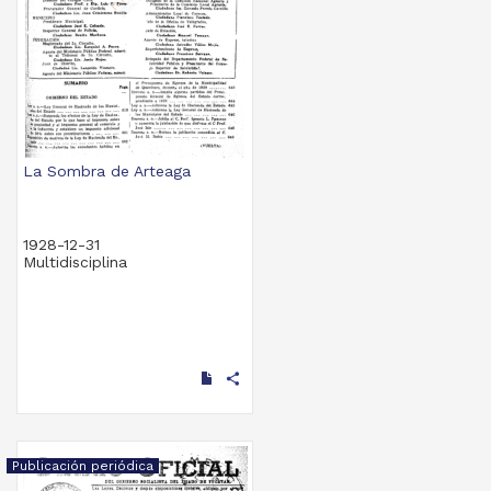
La Sombra de Arteaga
1928-12-31
Multidisciplina
share
Publicación periódica