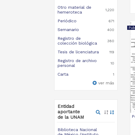
Otro material de
1,220
hemeroteca
Periódico
671
Pub
Semanario
400
Registro de
380
colección biológica
Tesis de licenciatura
119
Registro de archivo
10
personal
Carta
1
ver más
Entidad
aportante
P
de la UNAM
Biblioteca Nacional
de México (Instituto