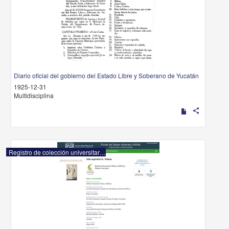
Diario oficial del gobierno del Estado Libre y Soberano de Yucatán
1925-12-31
Multidisciplina
share
Registro de colección universitaria