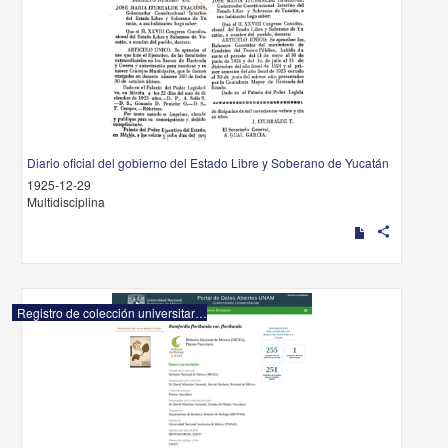
Diario oficial del gobierno del Estado Libre y Soberano de Yucatán
1925-12-29
Multidisciplina
share
Registro de colección universitaria