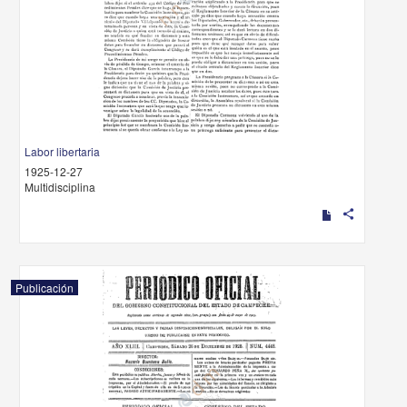
Labor libertaria
1925-12-27
Multidisciplina
share
Publicación