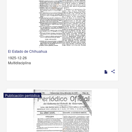
El Estado de Chihuahua
1925-12-26
Multidisciplina
share
Publicación periódica