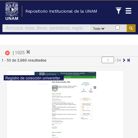
Repositorio Institucional de la UNAM
Todo
|
1925
cancel
1 - 50 de
2,660 resultados
/
54
Registro de colección universitaria