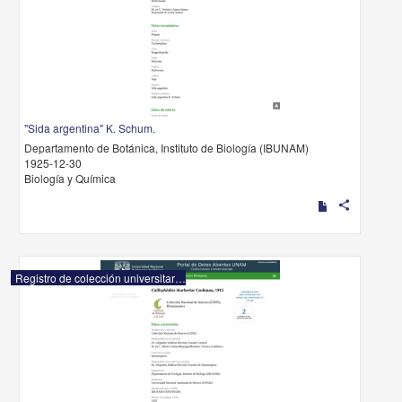
"Sida argentina" K. Schum.
Departamento de Botánica, Instituto de Biología (IBUNAM)
1925-12-30
Biología y Química
share
Registro de colección universitaria