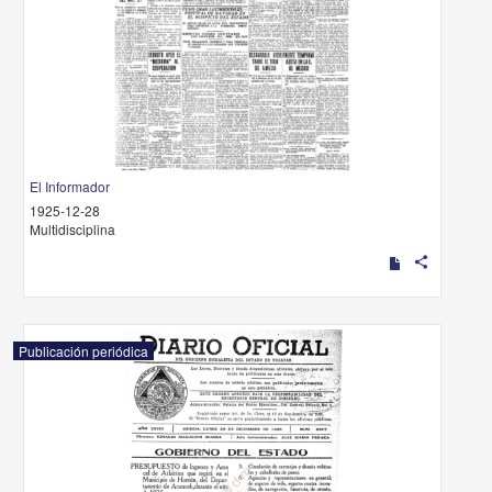
El Informador
1925-12-28
Multidisciplina
share
Publicación periódica