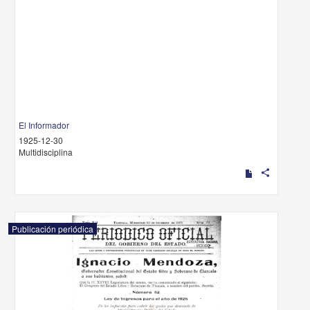
El Informador
1925-12-30
Multidisciplina
share
Publicación periódica