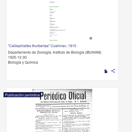
"Calliephialtes thurberiae" Cushman, 1915
Departamento de Zoología, Instituto de Biología (IBUNAM)
1925-12-30
Biología y Química
share
Publicación periódica