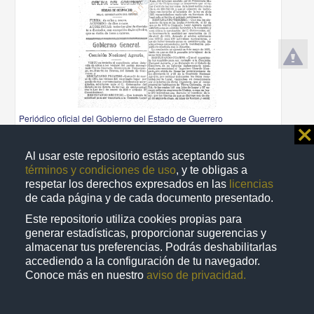
Periódico oficial del Gobierno del Estado de Guerrero
⨯
1925-12-26
Multidisciplina
Al usar este repositorio estás aceptando sus
share
términos y condiciones de uso
, y te obligas a
respetar los derechos expresados en las
licencias
de cada página y de cada documento presentado.
Este repositorio utiliza cookies propias para
Publicación periódica
generar estadísticas, proporcionar sugerencias y
almacenar tus preferencias. Podrás deshabilitarlas
accediendo a la configuración de tu navegador.
Conoce más en nuestro
aviso de privacidad.