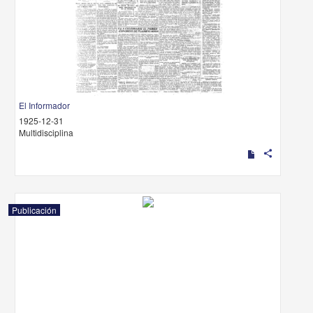
El Informador
1925-12-31
Multidisciplina
share
Publicación