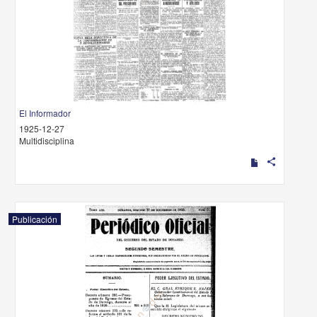
El Informador
1925-12-27
Multidisciplina
share
Publicación