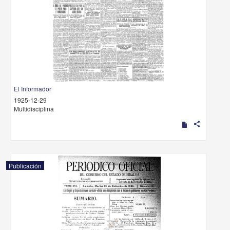
El Informador
1925-12-29
Multidisciplina
share
Publicación