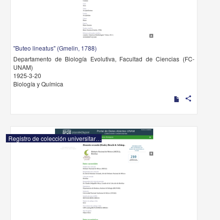
"Buteo lineatus" (Gmelin, 1788)
Departamento de Biología Evolutiva, Facultad de Ciencias (FC-
UNAM)
1925-3-20
Biología y Química
share
Registro de colección universitaria