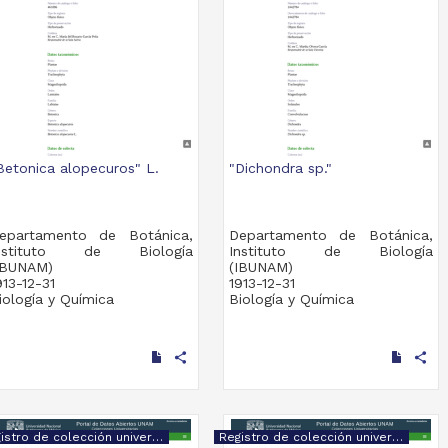
Betonica alopecuros" L.
"Dichondra sp."
epartamento de Botánica,
Departamento de Botánica,
nstituto de Biología
Instituto de Biología
IBUNAM)
(IBUNAM)
913-12-31
1913-12-31
iología y Química
Biología y Química
share
share
Registro de colección universitaria
Registro de colección universitaria