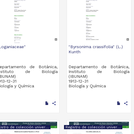
Loganiaceae"
"Byrsonima crassifolia" (L.)
Kunth
epartamento de Botánica,
Departamento de Botánica,
nstituto de Biología
Instituto de Biología
IBUNAM)
(IBUNAM)
913-12-31
1913-12-31
iología y Química
Biología y Química
share
share
Registro de colección universitaria
Registro de colección universitaria