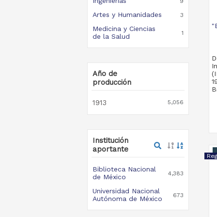
Ingenierías
9
Artes y Humanidades
3
"
Medicina y Ciencias
1
de la Salud
D
I
Año de
(
1
producción
B
1913
5,056
Institución
aportante
Biblioteca Nacional
4,383
de México
Universidad Nacional
673
Autónoma de México