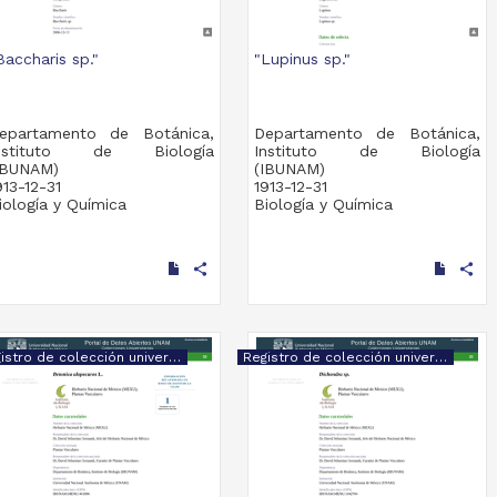
Baccharis sp."
"Lupinus sp."
epartamento de Botánica,
Departamento de Botánica,
nstituto de Biología
Instituto de Biología
IBUNAM)
(IBUNAM)
913-12-31
1913-12-31
iología y Química
Biología y Química
share
share
Registro de colección universitaria
Registro de colección universitaria