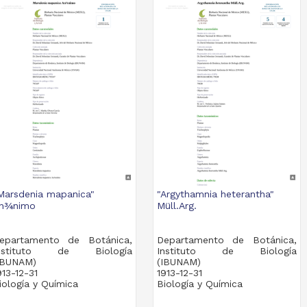
Marsdenia mapanica"
"Argythamnia heterantha"
n¾nimo
Müll.Arg.
epartamento de Botánica,
Departamento de Botánica,
nstituto de Biología
Instituto de Biología
IBUNAM)
(IBUNAM)
913-12-31
1913-12-31
iología y Química
Biología y Química