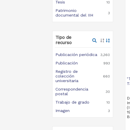
Tesis
10
Patrimonio
3
documental del IIH
Tipo de
recurso
Publicación periódica
3,360
Publicación
993
Registro de
colección
660
"
universitaria
T
Correspondencia
30
postal
D
Trabajo de grado
10
I
(
Imagen
3
1
B