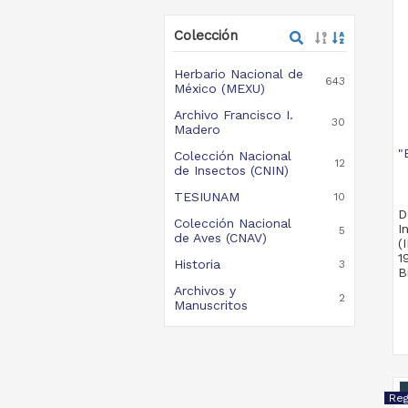
Colección
Herbario Nacional de
643
México (MEXU)
Archivo Francisco I.
30
Madero
"
Colección Nacional
12
de Insectos (CNIN)
TESIUNAM
10
D
Colección Nacional
I
5
de Aves (CNAV)
(
1
Historia
3
B
Archivos y
2
Manuscritos