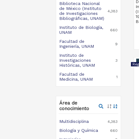
D
Biblioteca Nacional
I
de México (Instituto
4,383
(
de Investigaciones
1
Bibliográficas, UNAM)
B
Instituto de Biología,
660
UNAM
Facultad de
9
Ingeniería, UNAM
Instituto de
Investigaciones
3
Históricas, UNAM
Facultad de
1
Medicina, UNAM
Área de
conocimiento
Multidisciplina
4,383
Biología y Química
660