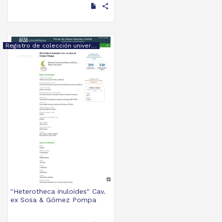
share
Registro de colección universitaria
"Heterotheca inuloides" Cav.
ex Sosa & Gómez Pompa