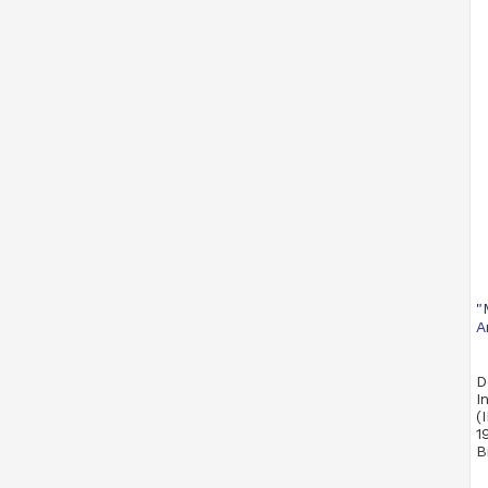
"
A
D
I
(
1
B