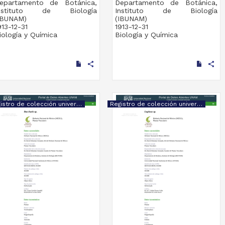
epartamento de Botánica,
Departamento de Botánica,
nstituto de Biología
Instituto de Biología
IBUNAM)
(IBUNAM)
913-12-31
1913-12-31
iología y Química
Biología y Química
share
share
Registro de colección universitaria
Registro de colección universitaria