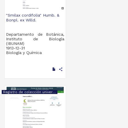
"Smilax cordifolia" Humb. &
Bonpl. ex Willd.
Departamento de Botánica,
Instituto de Biología
(IBUNAM)
1913-12-31
Biología y Química
share
Registro de colección universitaria