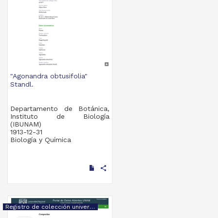
"Agonandra obtusifolia"
Standl.
Departamento de Botánica,
Instituto de Biología
(IBUNAM)
1913-12-31
Biología y Química
share
Registro de colección universitaria