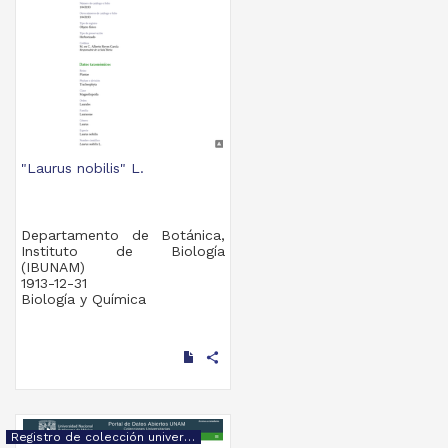
"Laurus nobilis" L.
Departamento de Botánica,
Instituto de Biología
(IBUNAM)
1913-12-31
Biología y Química
share
Registro de colección universitaria