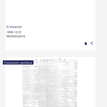
El Imparcial
1899-12-31
Multidisciplina
share
Publicación periódica