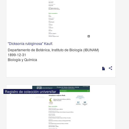
"Dicksonia rubiginosa" Kaulf.
Departamento de Botánica, Instituto de Biología (IBUNAM)
1899-12-31
Biología y Química
share
Registro de colección universitaria