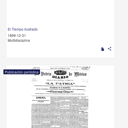
El Tiempo ilustrado
1899-12-31
Multidisciplina
share
Publicación periódica