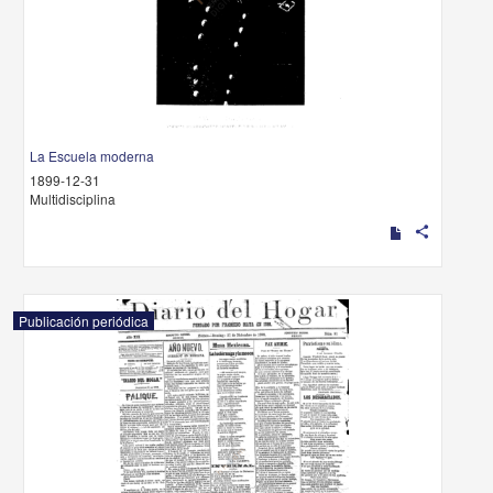
La Escuela moderna
1899-12-31
Multidisciplina
share
Publicación periódica