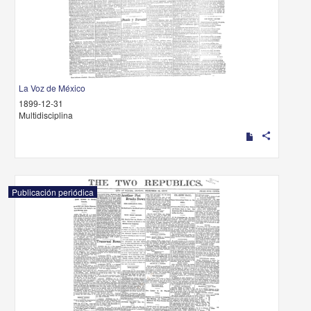
La Voz de México
1899-12-31
Multidisciplina
share
Publicación periódica