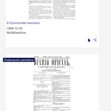
El Economista mexicano
1899-12-30
Multidisciplina
share
Publicación periódica