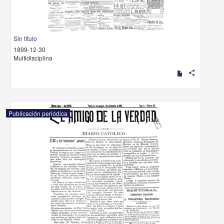
Sin título
1899-12-30
Multidisciplina
share
Publicación periódica