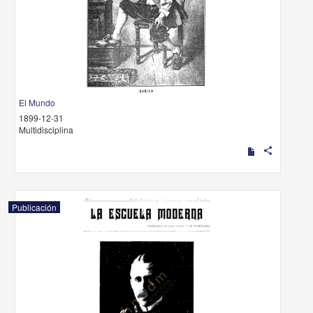
El Mundo
1899-12-31
Multidisciplina
share
Publicación