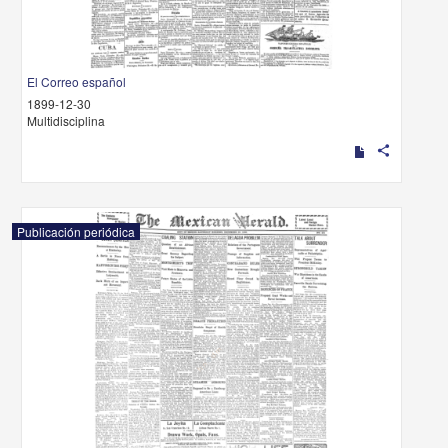
El Correo español
1899-12-30
Multidisciplina
share
Publicación periódica