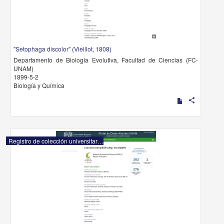
"Setophaga discolor" (Vieillot, 1808)
Departamento de Biología Evolutiva, Facultad de Ciencias (FC-
UNAM)
1899-5-2
Biología y Química
share
Registro de colección universitaria