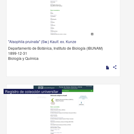
"Alsophila pruinata" (Sw.) Kaulf. ex. Kunze
Departamento de Botánica, Instituto de Biología (IBUNAM)
1899-12-31
Biología y Química
share
Registro de colección universitaria