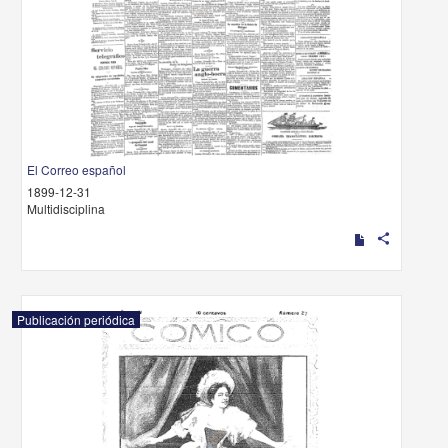
El Correo español
1899-12-31
Multidisciplina
share
Publicación periódica