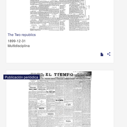
The Two republics
1899-12-31
Multidisciplina
share
Publicación periódica