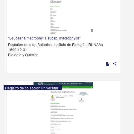
"Leucaena macrophylla subsp. macrophylla"
Departamento de Botánica, Instituto de Biología (IBUNAM)
1899-12-31
Biología y Química
share
Registro de colección universitaria