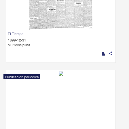
El Tiempo
1899-12-31
Multidisciplina
share
Publicación periódica