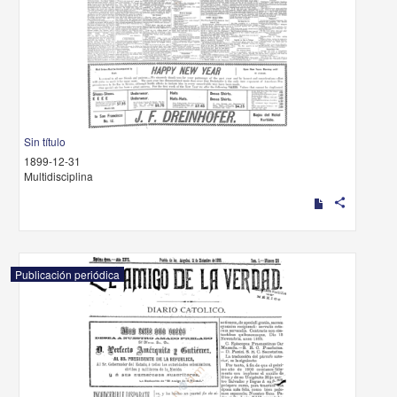
Sin título
1899-12-31
Multidisciplina
share
Publicación periódica