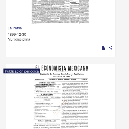
La Patria
1899-12-30
Multidisciplina
share
Publicación periódica