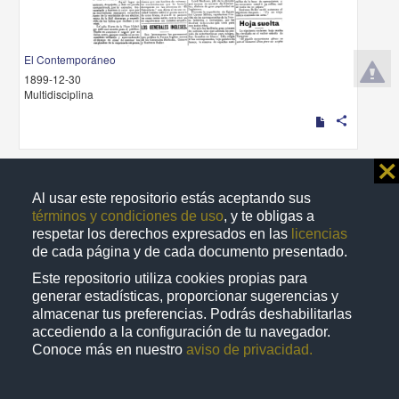
El Contemporáneo
1899-12-30
Multidisciplina
share
⨯
Publicación periódica
Al usar este repositorio estás aceptando sus
términos y condiciones de uso
, y te obligas a
respetar los derechos expresados en las
licencias
de cada página y de cada documento presentado.
Este repositorio utiliza cookies propias para
generar estadísticas, proporcionar sugerencias y
almacenar tus preferencias. Podrás deshabilitarlas
accediendo a la configuración de tu navegador.
Conoce más en nuestro
aviso de privacidad.