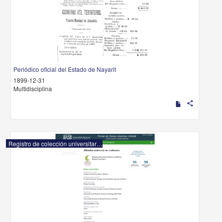
Periódico oficial del Estado de Nayarit
1899-12-31
Multidisciplina
share
Registro de colección universitaria