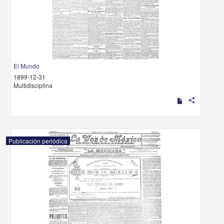
El Mundo
1899-12-31
Multidisciplina
share
Publicación periódica