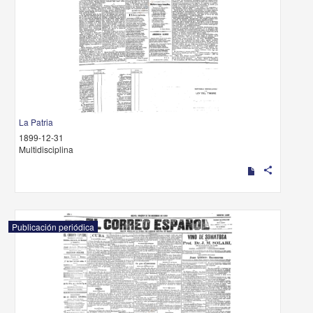
La Patria
1899-12-31
Multidisciplina
share
Publicación periódica