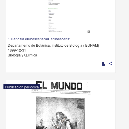
"Tillandsia erubescens var. erubescens"
Departamento de Botánica, Instituto de Biología (IBUNAM)
1899-12-31
Biología y Química
share
Publicación periódica