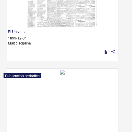
El Universal
1899-12-31
Multidisciplina
share
Publicación periódica