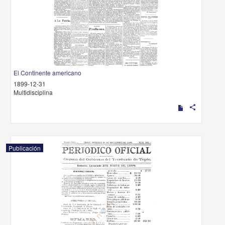
El Continente americano
1899-12-31
Multidisciplina
share
Publicación