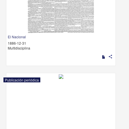
El Nacional
1886-12-31
Multidisciplina
share
Publicación periódica