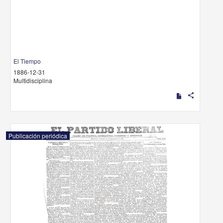
El Tiempo
1886-12-31
Multidisciplina
share
Publicación periódica