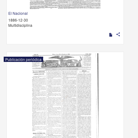
El Nacional
1886-12-30
Multidisciplina
share
Publicación periódica