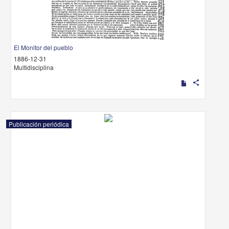
El Monitor del pueblo
1886-12-31
Multidisciplina
share
Publicación periódica