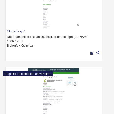
"Borreria sp."
Departamento de Botánica, Instituto de Biología (IBUNAM)
1886-12-31
Biología y Química
share
Registro de colección universitaria