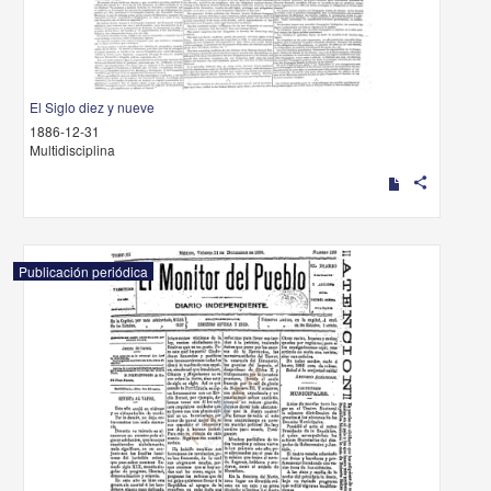
El Siglo diez y nueve
1886-12-31
Multidisciplina
share
Publicación periódica