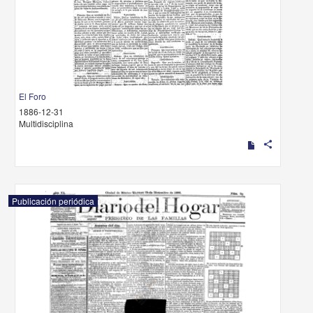
El Foro
1886-12-31
Multidisciplina
share
Publicación periódica