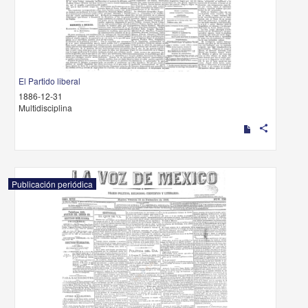
El Partido liberal
1886-12-31
Multidisciplina
share
Publicación periódica