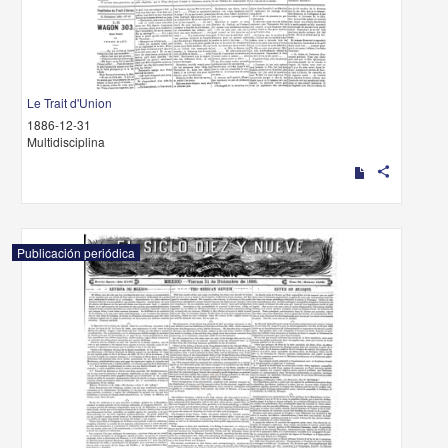
Le Trait d'Union
1886-12-31
Multidisciplina
share
Publicación periódica