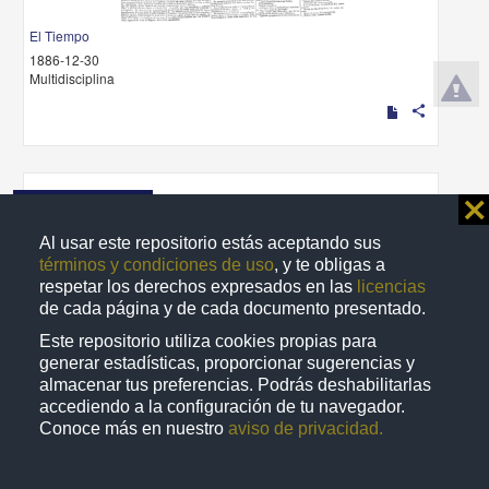
El Tiempo
1886-12-30
Multidisciplina
share
Publicación periódica
⨯
Al usar este repositorio estás aceptando sus
términos y condiciones de uso
, y te obligas a
respetar los derechos expresados en las
licencias
de cada página y de cada documento presentado.
Este repositorio utiliza cookies propias para
generar estadísticas, proporcionar sugerencias y
almacenar tus preferencias. Podrás deshabilitarlas
accediendo a la configuración de tu navegador.
Conoce más en nuestro
aviso de privacidad.