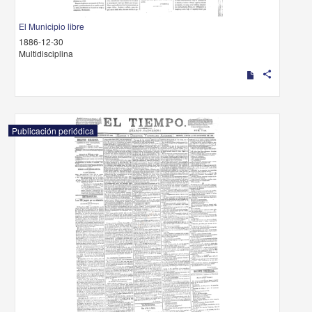
El Municipio libre
1886-12-30
Multidisciplina
share
Publicación periódica