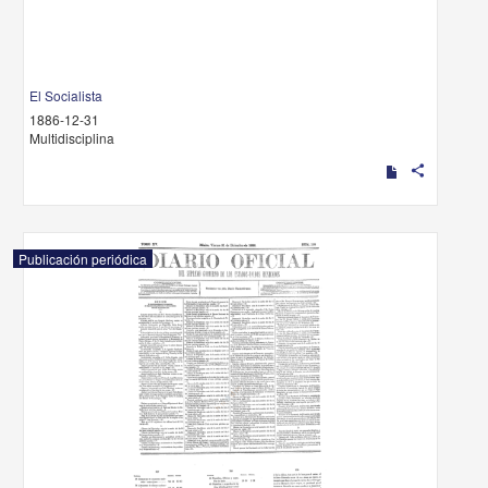
El Socialista
1886-12-31
Multidisciplina
share
Publicación periódica