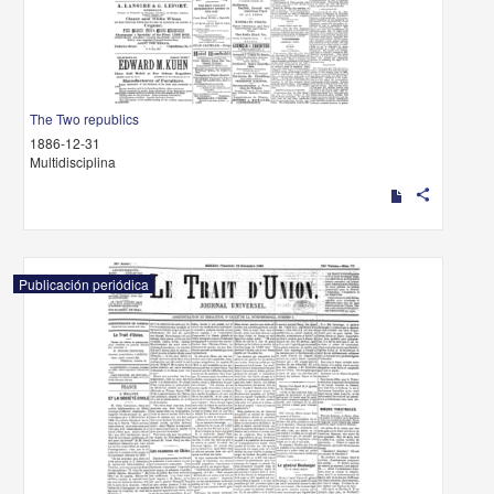
The Two republics
1886-12-31
Multidisciplina
share
Publicación periódica