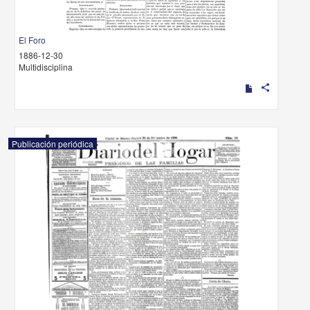
El Foro
1886-12-30
Multidisciplina
share
Publicación periódica