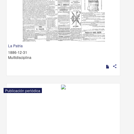
La Patria
1886-12-31
Multidisciplina
share
Publicación periódica