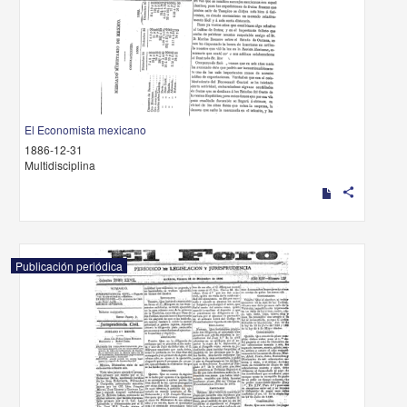
El Economista mexicano
1886-12-31
Multidisciplina
share
Publicación periódica