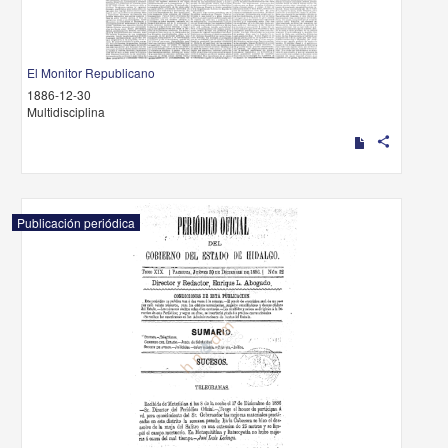
El Monitor Republicano
1886-12-30
Multidisciplina
share
Publicación periódica