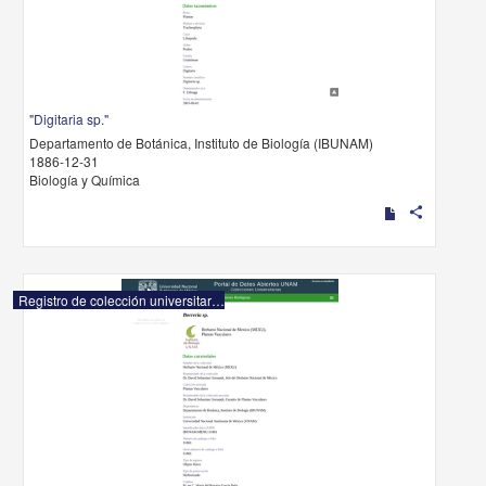
"Digitaria sp."
Departamento de Botánica, Instituto de Biología (IBUNAM)
1886-12-31
Biología y Química
share
Registro de colección universitaria