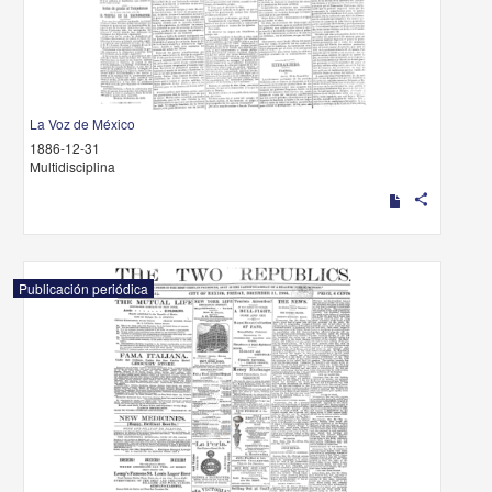
La Voz de México
1886-12-31
Multidisciplina
share
Publicación periódica