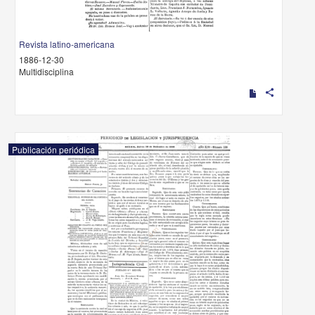
Revista latino-americana
1886-12-30
Multidisciplina
share
Publicación periódica