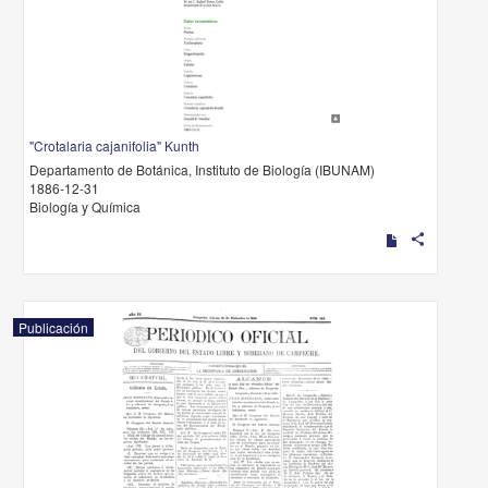
"Crotalaria cajanifolia" Kunth
Departamento de Botánica, Instituto de Biología (IBUNAM)
1886-12-31
Biología y Química
share
Publicación