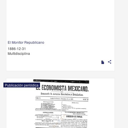
El Monitor Republicano
1886-12-31
Multidisciplina
share
Publicación periódica