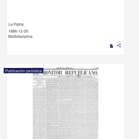
La Patria
1886-12-30
Multidisciplina
share
Publicación periódica