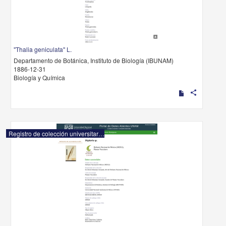
"Thalia geniculata" L.
Departamento de Botánica, Instituto de Biología (IBUNAM)
1886-12-31
Biología y Química
share
Registro de colección universitaria