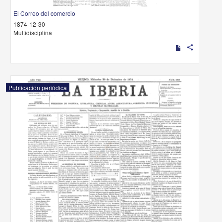
El Correo del comercio
1874-12-30
Multidisciplina
share
Publicación periódica