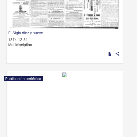
El Siglo diez y nueve
1874-12-31
Multidisciplina
share
Publicación periódica