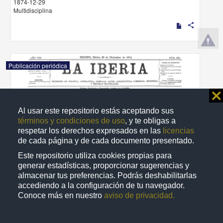
1874-12-29
Multidisciplina
share
Publicación periódica
⨯
Al usar este repositorio estás aceptando sus
términos y condiciones de uso
, y te obligas a
respetar los derechos expresados en las
licencias
de cada página y de cada documento presentado.
Este repositorio utiliza cookies propias para
generar estadísticas, proporcionar sugerencias y
almacenar tus preferencias. Podrás deshabilitarlas
accediendo a la configuración de tu navegador.
Conoce más en nuestro
aviso de privacidad.
La Iberia
1874-12-29