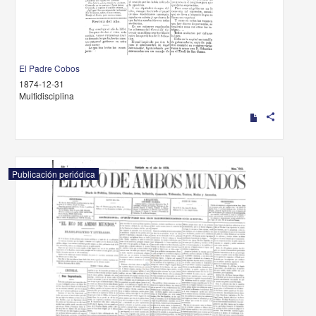
El Padre Cobos
1874-12-31
Multidisciplina
share
Publicación periódica