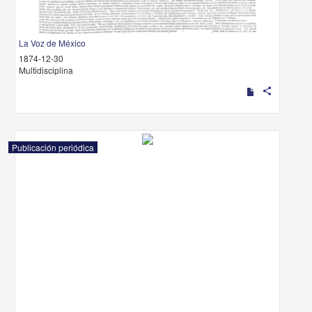
La Voz de México
1874-12-30
Multidisciplina
share
Publicación periódica