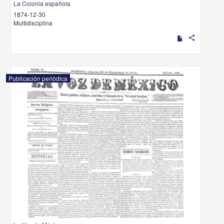
La Colonia española
1874-12-30
Multidisciplina
share
Publicación periódica