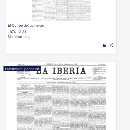
El Correo del comercio
1874-12-31
Multidisciplina
share
Publicación periódica