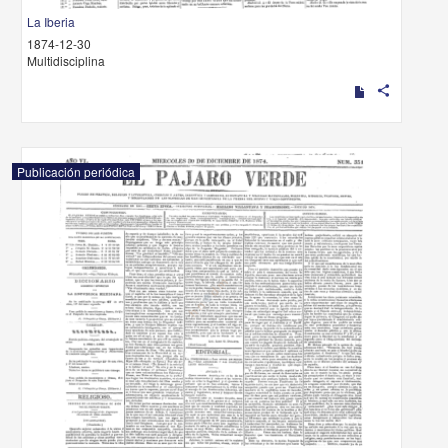
La Iberia
1874-12-30
Multidisciplina
share
Publicación periódica