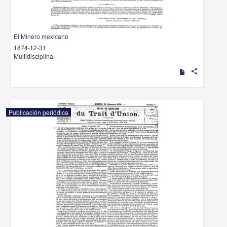
El Minero mexicano
1874-12-31
Multidisciplina
share
Publicación periódica