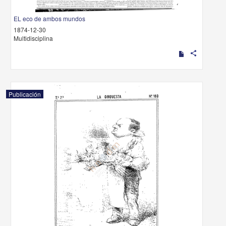
EL eco de ambos mundos
1874-12-30
Multidisciplina
share
Publicación