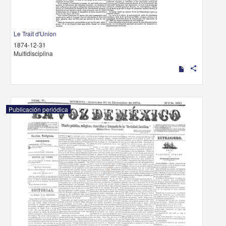
Le Trait d'Union
1874-12-31
Multidisciplina
share
Publicación periódica