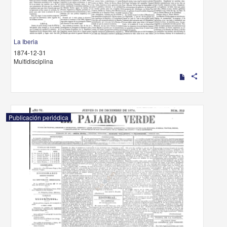
La Iberia
1874-12-31
Multidisciplina
share
Publicación periódica