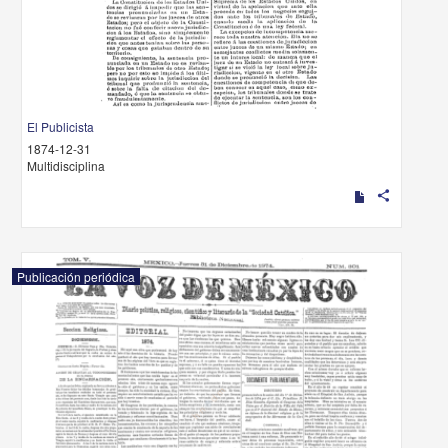
El Publicista
1874-12-31
Multidisciplina
share
Publicación periódica