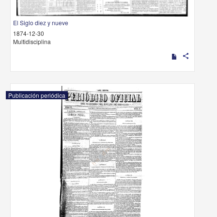
El Siglo diez y nueve
1874-12-30
Multidisciplina
share
Publicación periódica