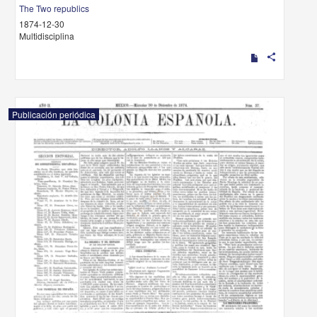
The Two republics
1874-12-30
Multidisciplina
share
Publicación periódica