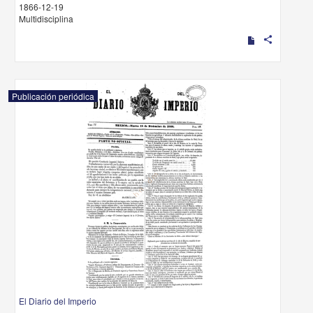
1866-12-19
Multidisciplina
share
Publicación periódica
El Diario del Imperio