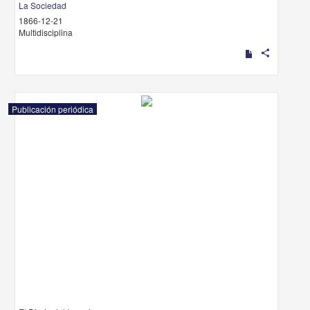
La Sociedad
1866-12-21
Multidisciplina
share
Publicación periódica