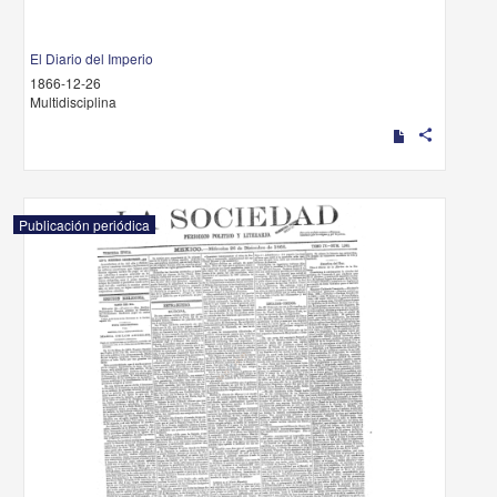
El Diario del Imperio
1866-12-26
Multidisciplina
share
Publicación periódica