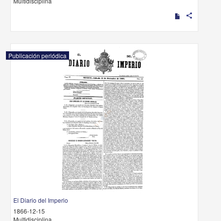
Multidisciplina
share
Publicación periódica
El Diario del Imperio
1866-12-15
Multidisciplina