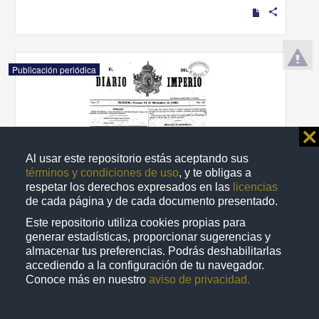
share
Publicación periódica
⨯
Al usar este repositorio estás aceptando sus
términos y condiciones de uso
, y te obligas a
respetar los derechos expresados en las
licencias
de cada página y de cada documento presentado.
Este repositorio utiliza cookies propias para
generar estadísticas, proporcionar sugerencias y
almacenar tus preferencias. Podrás deshabilitarlas
accediendo a la configuración de tu navegador.
El Diario del Imperio
Conoce más en nuestro
aviso de privacidad.
1866-12-14
Multidisciplina