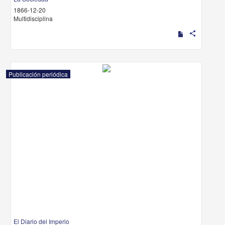
1866-12-20
Multidisciplina
share
Publicación periódica
El Diario del Imperio