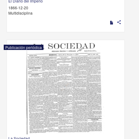
El Diario del Imperio
1866-12-20
Multidisciplina
share
Publicación periódica
La Sociedad