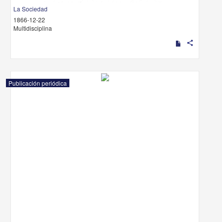
La Sociedad
1866-12-22
Multidisciplina
share
Publicación periódica