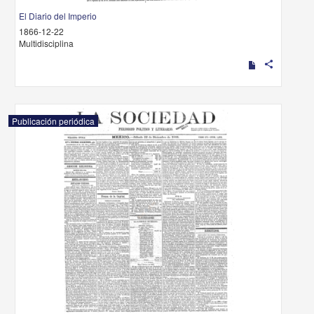
El Diario del Imperio
1866-12-22
Multidisciplina
share
Publicación periódica