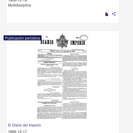
Multidisciplina
share
Publicación periódica
El Diario del Imperio
1866-12-17