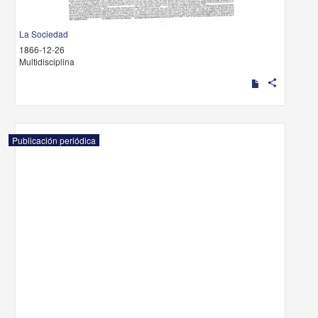
La Sociedad
1866-12-26
Multidisciplina
share
Publicación periódica