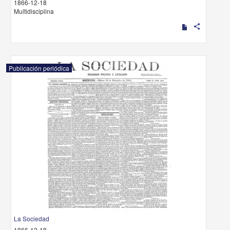
1866-12-18
Multidisciplina
share
Publicación periódica
La Sociedad
1866-12-18