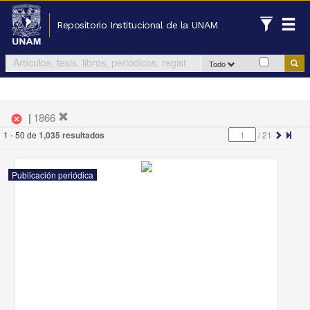
Repositorio Institucional de la UNAM
Todo
|
1866
cancel
1 - 50 de
1,035 resultados
/
21
Publicación periódica