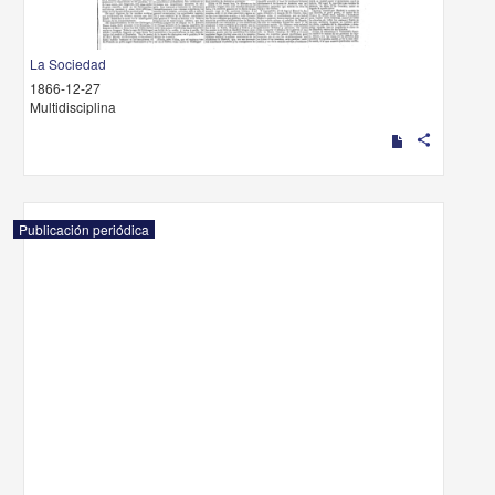
La Sociedad
1866-12-27
Multidisciplina
share
Publicación periódica