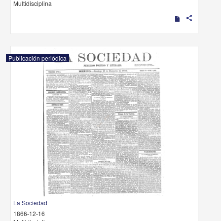
Multidisciplina
share
Publicación periódica
La Sociedad
1866-12-16