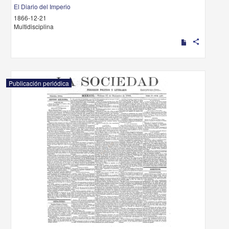
El Diario del Imperio
1866-12-21
Multidisciplina
share
Publicación periódica