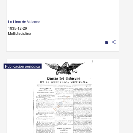
La Lima de Vulcano
1835-12-29
Multidisciplina
share
Publicación periódica