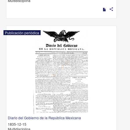
Multidisciplina
share
Publicación periódica
Diario del Gobierno de la República Mexicana
1835-12-15
Multidisciplina