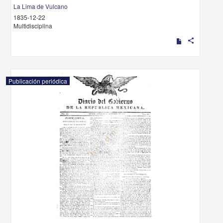
La Lima de Vulcano
1835-12-22
Multidisciplina
share
Publicación periódica