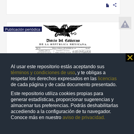
share
Publicación periódica
⨯
Al usar este repositorio estás aceptando sus
términos y condiciones de uso
, y te obligas a
respetar los derechos expresados en las
licencias
de cada página y de cada documento presentado.
Este repositorio utiliza cookies propias para
generar estadísticas, proporcionar sugerencias y
almacenar tus preferencias. Podrás deshabilitarlas
accediendo a la configuración de tu navegador.
Diario del Gobierno de la República Mexicana
Conoce más en nuestro
aviso de privacidad.
1835-12-13
Multidisciplina