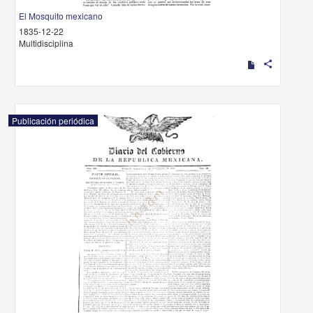
El Mosquito mexicano
1835-12-22
Multidisciplina
share
Publicación periódica