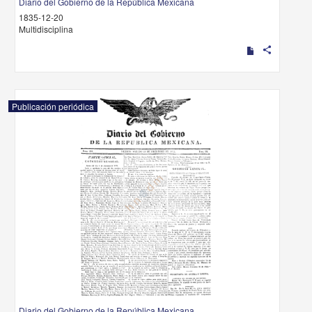
Diario del Gobierno de la República Mexicana
1835-12-20
Multidisciplina
share
Publicación periódica
Diario del Gobierno de la República Mexicana