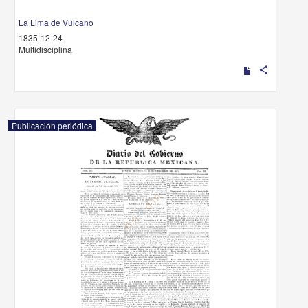
La Lima de Vulcano
1835-12-24
Multidisciplina
share
Publicación periódica