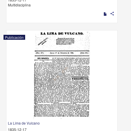
Multidisciplina
share
Publicación
La Lima de Vulcano
1835-12-17