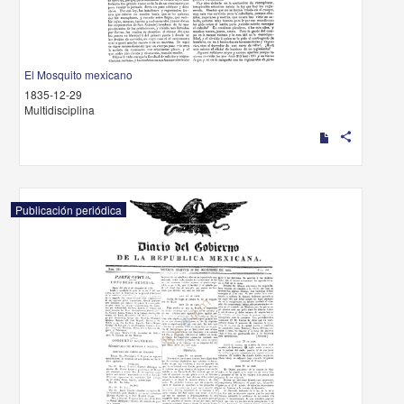
El Mosquito mexicano
1835-12-29
Multidisciplina
share
Publicación periódica