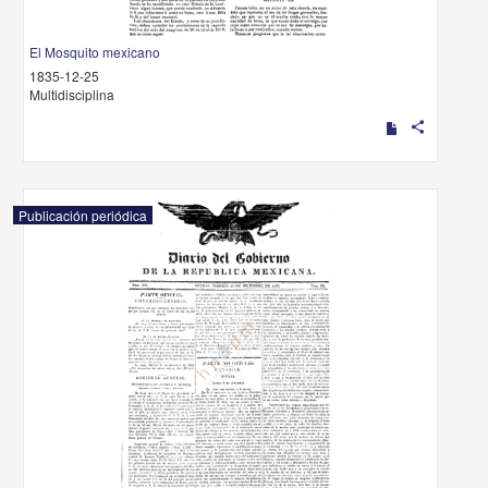
El Mosquito mexicano
1835-12-25
Multidisciplina
share
Publicación periódica