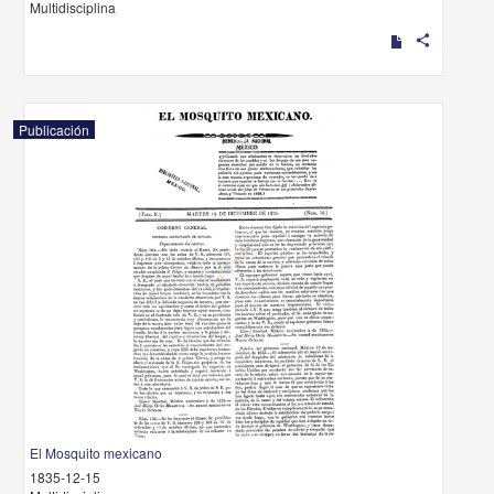
Multidisciplina
share
Publicación
El Mosquito mexicano
1835-12-15