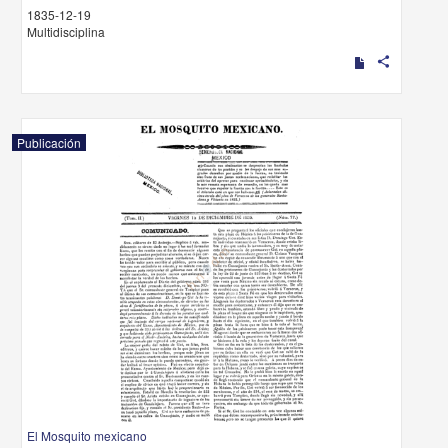
1835-12-19
Multidisciplina
share
Publicación
El Mosquito mexicano