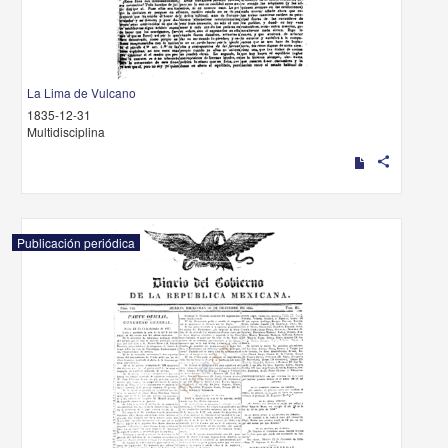
La Lima de Vulcano
1835-12-31
Multidisciplina
share
Publicación periódica