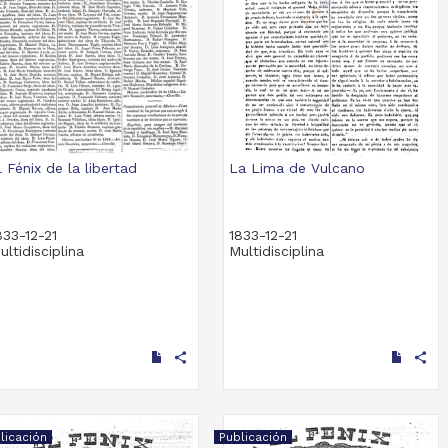
l Fénix de la libertad
La Lima de Vulcano
833-12-21
1833-12-21
ultidisciplina
Multidisciplina
share
share
licación
Publicación