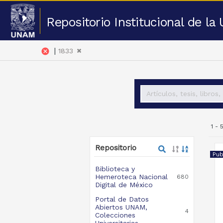
Repositorio Institucional de l
|
cancel
1833
1 -
Repositorio
Pub
Biblioteca y
Hemeroteca Nacional
680
Digital de México
Portal de Datos
Abiertos UNAM,
4
Colecciones
Universitarias