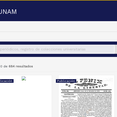
a UNAM
 50 de
684 resultados
licación
Publicación