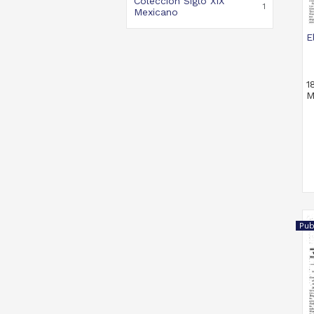
Colección Siglo XIX
1
Mexicano
E
1
M
Pub