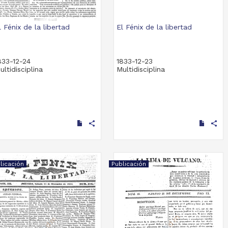
l Fénix de la libertad
El Fénix de la libertad
833-12-24
1833-12-23
ultidisciplina
Multidisciplina
share
share
licación
Publicación