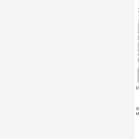
E
1
M