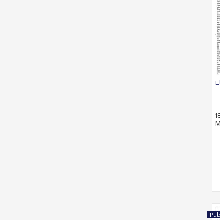
E
1
M
Pub