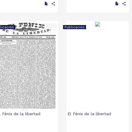
share
share
licación
Publicación
l Fénix de la libertad
El Fénix de la libertad