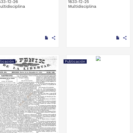
833-12-26
1833-12-25
ultidisciplina
Multidisciplina
share
share
licación
Publicación