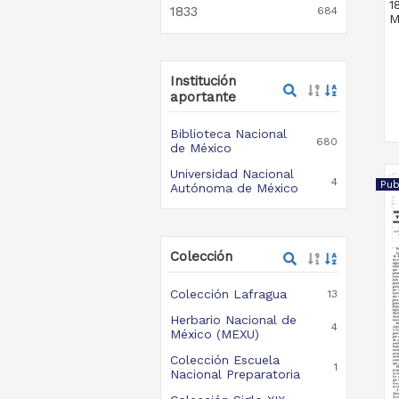
1
1833
684
M
Institución
aportante
Biblioteca Nacional
680
de México
Universidad Nacional
4
Pub
Autónoma de México
Colección
Colección Lafragua
13
Herbario Nacional de
4
México (MEXU)
Colección Escuela
1
Nacional Preparatoria