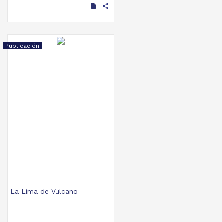
share
Publicación
La Lima de Vulcano