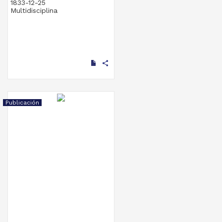
1833-12-25
Multidisciplina
share
Publicación