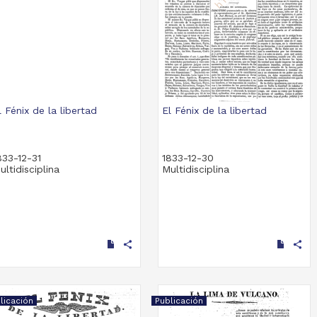
l Fénix de la libertad
El Fénix de la libertad
833-12-31
1833-12-30
ultidisciplina
Multidisciplina
share
share
licación
Publicación