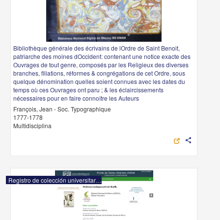
Bibliothèque générale des écrivains de lOrdre de Saint Benoit,
patriarche des moines dOccident: contenant une notice exacte des
Ouvrages de tout genre, composés par les Religieux des diverses
branches, filiations, réformes & congrégations de cet Ordre, sous
quelque dénomination quelles soient connues avec les dates du
temps où ces Ouvrages ont paru ; & les éclaircissements
nécessaires pour en faire connoître les Auteurs
François, Jean - Soc. Typographique
1777-1778
Multidisciplina
share
Registro de colección universitaria