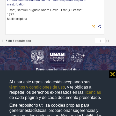
masturbation
Tissot, Samuel Auguste André David - FranÇ. Grasset
1777
Multidisciplina
share
1 - 6 de
6 resultados
/
1
Repositorio Institucional de la
⨯
Universidad Nacional Autónoma de México
Al usar este repositorio estás aceptando sus
términos y condiciones de uso
, y te obligas a
respetar los derechos expresados en las
licencias
Directorio
Contacto
Normatividad
de cada página y de cada documento presentado.
Este repositorio utiliza cookies propias para
D.R. © 2019. Universidad Nacional Autónoma de
generar estadísticas, proporcionar sugerencias y
México. Ciudad Universitaria, Coyoacán, C. P. 04510,
almacenar tus preferencias. Podrás deshabilitarlas