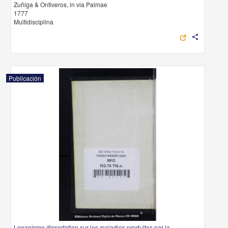
Zuñiga & Ontiveros, in via Palmae
1777
Multidisciplina
share
Publicación
Lonanisme dissertation sur les maladies produites par la