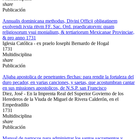
share
Publicación
Annualis dominicana methodus, Divini Officij obligatinem
exolvendi ivxta ritvm FF. Sac. Ord. praedicatorvm: quam
religiosorum vsui monialium, & tertiariorum Mexicanae Provinciae,
& pro anno 1731
Iglesia Católica - ex praelo Iosephi Bernardo de Hogal
1731
Multidisciplina
share
Publicación
Aljaba apostolica de penetrantes flechas: para rendir la fortaleza del
duro pecador, en varias canciones, y saetas, que acostumbran cantar
en sus missiones apostolicos, de N.S.P. san Francisco
Diez, José - En la Imprenta Real del Superior Govierno de los
Herederos de la Viuda de Miguel de Rivera Calderón, en el
Empedradillo
1731
Multidisciplina
share
Publicación
Manual de parrocos para administrar los santos sacramentos y