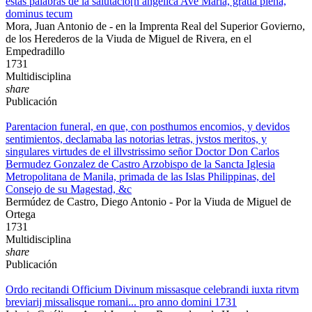
estas palabras de la salutacio[n angelica Ave Maria, gratia plena,
dominus tecum
Mora, Juan Antonio de - en la Imprenta Real del Superior Govierno,
de los Herederos de la Viuda de Miguel de Rivera, en el
Empedradillo
1731
Multidisciplina
share
Publicación
Parentacion funeral, en que, con posthumos encomios, y devidos
sentimientos, declamaba las notorias letras, jvstos meritos, y
singulares virtudes de el illvstrissimo señor Doctor Don Carlos
Bermudez Gonzalez de Castro Arzobispo de la Sancta Iglesia
Metropolitana de Manila, primada de las Islas Philippinas, del
Consejo de su Magestad, &c
Bermúdez de Castro, Diego Antonio - Por la Viuda de Miguel de
Ortega
1731
Multidisciplina
share
Publicación
Ordo recitandi Officium Divinum missasque celebrandi iuxta ritvm
breviarij missalisque romani... pro anno domini 1731