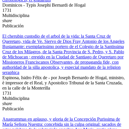
Dominicos - Typis Josephi Bernardi de Hogal
1731
Multidisciplina
share
Publicación
El cherubin custodio de el arbol de la vida: la Santa Cruz de
Queretaro, vida de Ve. Siervo de Dios Fray Antonio de los Angeles
Bustamante: exemplarissimo portero de el Colegio de la Santissima
Cruz de los Milagros, de la Santa Provincia de S. Pedro, y S. Pablo
de Michoacan ; eregido en la Ciudad de Santiago de Queretaro por
Missioneros Franciscanos Observantes, de propaganda fide, con
authoridad de la silla apostolica, y especial mandato de la religion
seraphica
Espinosa, Isidro Félix de - por Joseph Bernardo de Hogal, ministro,
è impressor de el Real, y Apostolico Tribunal de la Santa Cruzada,
en la calle de la Monterilla
1731
Multidisciplina
share
Publicación
Anagrammas en aplauso, y gloria de la Concepción Purissima de
María Señora Nuestra: concebida sin la culpa original: sacados de