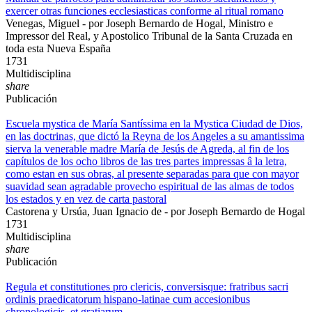
exercer otras funciones ecclesiasticas conforme al ritual romano
Venegas, Miguel - por Joseph Bernardo de Hogal, Ministro e
Impressor del Real, y Apostolico Tribunal de la Santa Cruzada en
toda esta Nueva España
1731
Multidisciplina
share
Publicación
Escuela mystica de María Santíssima en la Mystica Ciudad de Dios,
en las doctrinas, que dictó la Reyna de los Angeles a su amantissima
sierva la venerable madre María de Jesús de Agreda, al fin de los
capítulos de los ocho libros de las tres partes impressas â la letra,
como estan en sus obras, al presente separadas para que con mayor
suavidad sean agradable provecho espiritual de las almas de todos
los estados y en vez de carta pastoral
Castorena y Ursúa, Juan Ignacio de - por Joseph Bernardo de Hogal
1731
Multidisciplina
share
Publicación
Regula et constitutiones pro clericis, conversisque: fratribus sacri
ordinis praedicatorum hispano-latinae cum accesionibus
chronologicis, et gratiarum