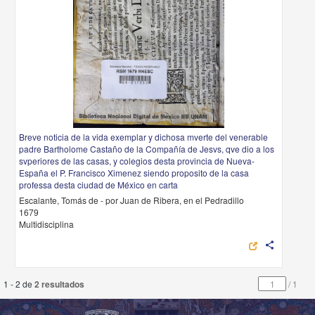
Breve noticia de la vida exemplar y dichosa mverte del venerable
padre Bartholome Castaño de la Compañía de Jesvs, qve dio a los
svperiores de las casas, y colegios desta provincia de Nueva-
España el P. Francisco Ximenez siendo proposito de la casa
professa desta ciudad de México en carta
Escalante, Tomás de - por Juan de Ribera, en el Pedradillo
1679
Multidisciplina
share
1 - 2 de
2 resultados
/
1