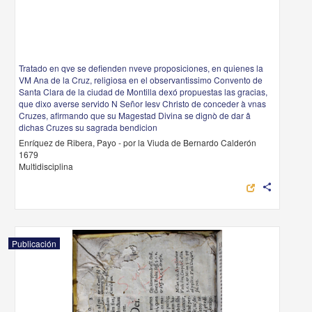
Tratado en qve se defienden nveve proposiciones, en quienes la
VM Ana de la Cruz, religiosa en el observantissimo Convento de
Santa Clara de la ciudad de Montilla dexó propuestas las gracias,
que dixo averse servido N Señor Iesv Christo de conceder à vnas
Cruzes, afirmando que su Magestad Divina se dignò de dar â
dichas Cruzes su sagrada bendicion
Enríquez de Ribera, Payo - por la Viuda de Bernardo Calderón
1679
Multidisciplina
share
Publicación