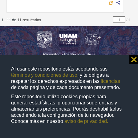
share
1 - 11 de
11 resultados
/
1
Repositorio Institucional de la
⨯
Universidad Nacional Autónoma de México
Al usar este repositorio estás aceptando sus
términos y condiciones de uso
, y te obligas a
respetar los derechos expresados en las
licencias
Directorio
Contacto
Normatividad
de cada página y de cada documento presentado.
Este repositorio utiliza cookies propias para
D.R. © 2019. Universidad Nacional Autónoma de
generar estadísticas, proporcionar sugerencias y
México. Ciudad Universitaria, Coyoacán, C. P. 04510,
almacenar tus preferencias. Podrás deshabilitarlas
accediendo a la configuración de tu navegador.
Ciudad de México, México. Este sitio
puede ser
web
Conoce más en nuestro
aviso de privacidad.
utilizado con fines no lucrativos siempre que se cite la
fuente de conformidad con el
AVISO LEGAL
.