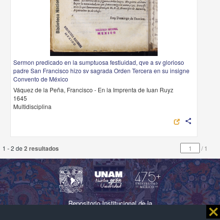
Sermon predicado en la sumptuosa festiuidad, qve a sv glorioso
padre San Francisco hizo sv sagrada Orden Tercera en su insigne
Convento de México
Váquez de la Peña, Francisco - En la Imprenta de Iuan Ruyz
1645
Multidisciplina
share
1 - 2 de
2 resultados
/
1
Repositorio Institucional de la
⨯
Universidad Nacional Autónoma de México