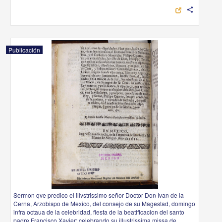
share
Publicación
Sermon qve predico el illvstrissimo señor Doctor Don Ivan de la
Cerna, Arzobispo de Mexico, del consejo de su Magestad, domingo
infra octaua de la celebridad, fiesta de la beatificacion del santo
padre Francisco Xavier: celebrando su illustrissima missa de