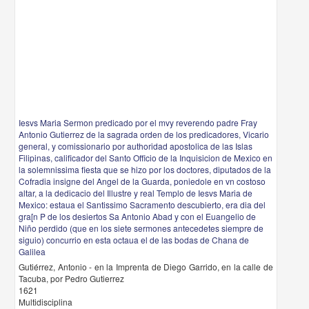
Iesvs Maria Sermon predicado por el mvy reverendo padre Fray
Antonio Gutierrez de la sagrada orden de los predicadores, Vicario
general, y comissionario por authoridad apostolica de las Islas
Filipinas, calificador del Santo Officio de la Inquisicion de Mexico en
la solemnissima fiesta que se hizo por los doctores, diputados de la
Cofradia insigne del Angel de la Guarda, poniedole en vn costoso
altar, a la dedicacio del Illustre y real Templo de Iesvs Maria de
Mexico: estaua el Santissimo Sacramento descubierto, era dia del
gra[n P de los desiertos Sa Antonio Abad y con el Euangelio de
Niño perdido (que en los siete sermones antecedetes siempre de
siguio) concurrio en esta octaua el de las bodas de Chana de
Galilea
Gutiérrez, Antonio - en la Imprenta de Diego Garrido, en la calle de
Tacuba, por Pedro Gutierrez
1621
Multidisciplina