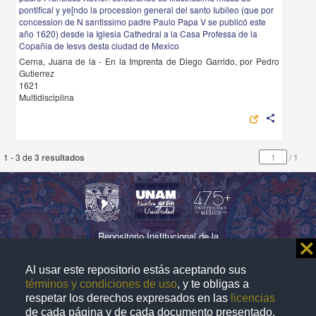
pontifical y ye[ndo la procession general del santo Iubileo (que por
concession de N santissimo padre Paulo Papa V se publicó este
año 1620) desde la Iglesia Cathedral a la Casa Professa de la
Copañia de Iesvs desta ciudad de Mexico
Cerna, Juana de la - En la Imprenta de Diego Garrido, por Pedro
Gutierrez
1621
Multidisciplina
share
1 - 3 de
3 resultados
/
1
Repositorio Institucional de la
⨯
Universidad Nacional Autónoma de México
Al usar este repositorio estás aceptando sus
términos y condiciones de uso
, y te obligas a
respetar los derechos expresados en las
licencias
Directorio
Contacto
Normatividad
de cada página y de cada documento presentado.