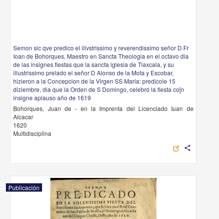
Semon sic qve predico el illvstrissimo y reverendissimo señor D Fr
Ioan de Bohorques, Maestro en Sancta Theologia en el octavo dia
de las insignes fiestas que la sancta iglesia de Tlaxcala, y su
illustrissimo prelado el señor D Alonso de la Mota y Escobar,
hizieron a la Concepcion de la Virgen SS Maria: predicole 15
diziembre, dia que la Orden de S Domingo, celebró la fiesta co[n
insigne aplauso año de 1619
Bohorques, Juan de - en la Imprenta del Licenciado Iuan de
Alcacar
1620
Multidisciplina
share
Publicación