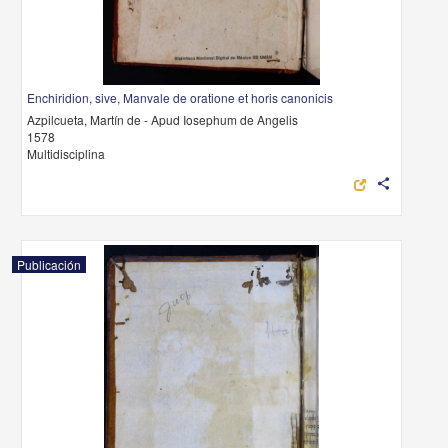
Enchiridion, sive, Manvale de oratione et horis canonicis
Azpilcueta, Martín de - Apud Iosephum de Angelis
1578
Multidisciplina
share
Publicación