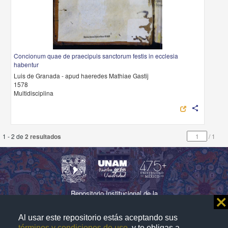
Concionum quae de praecipuis sanctorum festis in ecclesia
habentur
Luis de Granada - apud haeredes Mathiae Gastij
1578
Multidisciplina
share
1 - 2 de
2 resultados
/
1
Repositorio Institucional de la
⨯
Universidad Nacional Autónoma de México
Al usar este repositorio estás aceptando sus
términos y condiciones de uso
, y te obligas a