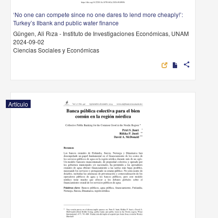
‘No one can compete since no one dares to lend more cheaply!’:
Turkey’s Ilbank and public water finance
Güngen, Ali Rıza - Instituto de Investigaciones Económicas, UNAM
2024-09-02
Ciencias Sociales y Económicas
share
Artículo