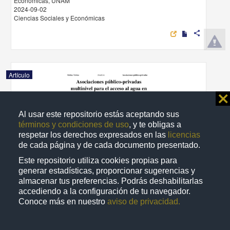
Económicas, UNAM
2024-09-02
Ciencias Sociales y Económicas
share
Artículo
⨯
Al usar este repositorio estás aceptando sus
términos y condiciones de uso
, y te obligas a
respetar los derechos expresados en las
licencias
de cada página y de cada documento presentado.
Este repositorio utiliza cookies propias para
generar estadísticas, proporcionar sugerencias y
almacenar tus preferencias. Podrás deshabilitarlas
accediendo a la configuración de tu navegador.
Conoce más en nuestro
aviso de privacidad.
Asociaciones público-privadas multinivel para el acceso al agua en