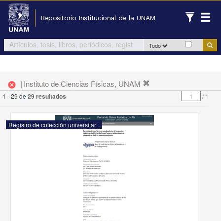
Repositorio Institucional de la UNAM
Todo
|
Instituto de Ciencias Físicas, UNAM
cancel
1 - 29 de
29 resultados
/
1
Registro de colección universitaria