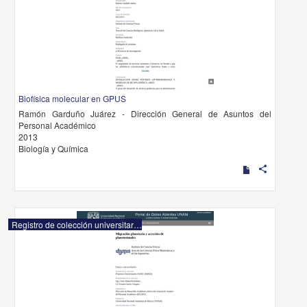
Biofísica molecular en GPUS
Ramón Garduño Juárez - Dirección General de Asuntos del
Personal Académico
2013
Biología y Química
share
Registro de colección universitaria