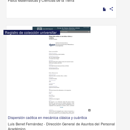
Físico Matemáticas y Ciencias de la Tierra
share
Registro de colección universitaria
Dispersión caótica en mecánica clásica y cuántica
Luis Benet Fernández - Dirección General de Asuntos del Personal
Académico