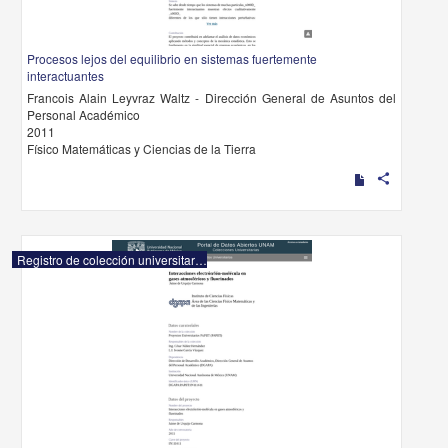
Procesos lejos del equilibrio en sistemas fuertemente
interactuantes
Francois Alain Leyvraz Waltz - Dirección General de Asuntos del
Personal Académico
2011
Físico Matemáticas y Ciencias de la Tierra
share
Registro de colección universitaria