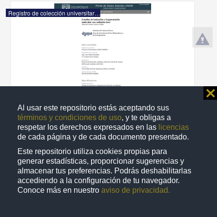
Registro de colección universitaria
⨯
Al usar este repositorio estás aceptando sus
términos y condiciones de uso
, y te obligas a
respetar los derechos expresados en las
licencias
de cada página y de cada documento presentado.
Este repositorio utiliza cookies propias para
Estudios de ionización y fragmentación molecular con radiación
generar estadísticas, proporcionar sugerencias y
láser
almacenar tus preferencias. Podrás deshabilitarlas
María del Carmen Cisneros Gudiño - Dirección General de Asuntos
accediendo a la configuración de tu navegador.
del Personal Académico
2009
Conoce más en nuestro
aviso de privacidad.
Físico Matemáticas y Ciencias de la Tierra
share