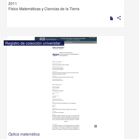
2011
Físico Matemáticas y Ciencias de la Tierra
share
Registro de colección universitaria
Óptica matemática