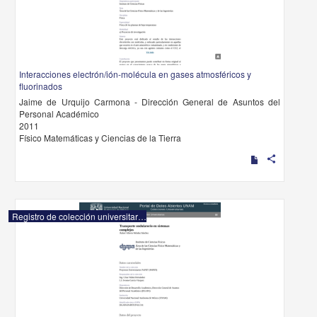
Interacciones electrón/ión-molécula en gases atmosféricos y
fluorinados
Jaime de Urquijo Carmona - Dirección General de Asuntos del
Personal Académico
2011
Físico Matemáticas y Ciencias de la Tierra
share
Registro de colección universitaria