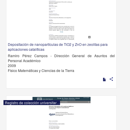
Depositación de nanopartículas de TiO2 y ZnO en zeolitas para
aplicaciones catalíticas
Ramiro Pérez Campos - Dirección General de Asuntos del
Personal Académico
2009
Físico Matemáticas y Ciencias de la Tierra
share
Registro de colección universitaria