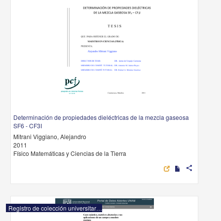
Determinación de propiedades dieléctricas de la mezcla gaseosa
SF6 - CF3I
Mitrani Viggiano, Alejandro
2011
Físico Matemáticas y Ciencias de la Tierra
share
Registro de colección universitaria