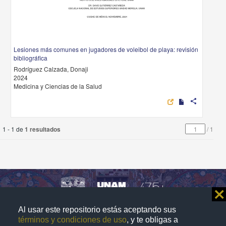
Lesiones más comunes en jugadores de voleibol de playa: revisión
bibliográfica
Rodríguez Calzada, Donaji
2024
Medicina y Ciencias de la Salud
share
1 - 1 de
1 resultados
/
1
⨯
Al usar este repositorio estás aceptando sus
Repositorio Institucional de la
términos y condiciones de uso
, y te obligas a
Universidad Nacional Autónoma de México