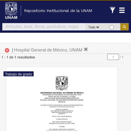
Repositorio Institucional de la UNAM
Todo
|
Hospital General de México, UNAM
cancel
1 - 1 de
1 resultados
/
1
Trabajo de grado