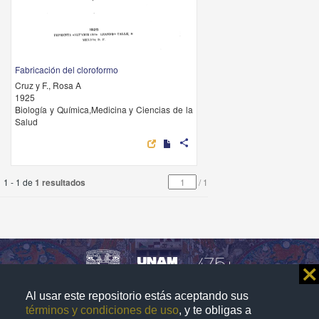
Fabricación del cloroformo
Cruz y F., Rosa A
1925
Biología y Química,Medicina y Ciencias de la
Salud
share
1 - 1 de
1 resultados
/
1
⨯
Al usar este repositorio estás aceptando sus
Repositorio Institucional de la
términos y condiciones de uso
, y te obligas a
Universidad Nacional Autónoma de México