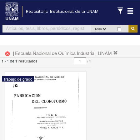
Repositorio Institucional de la UNAM
Todo
|
Escuela Nacional de Química Industrial, UNAM
cancel
1 - 1 de
1 resultados
/
1
Trabajo de grado