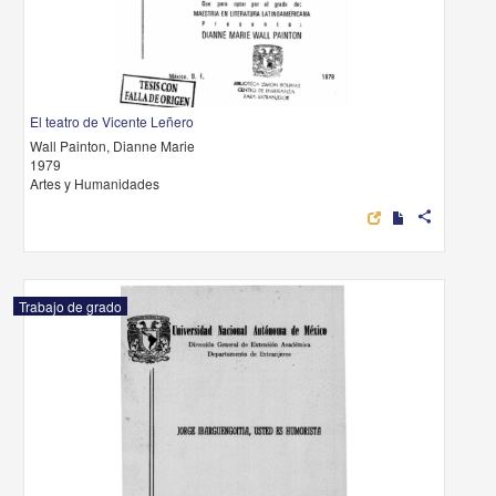
El teatro de Vicente Leñero
Wall Painton, Dianne Marie
1979
Artes y Humanidades
share
Trabajo de grado