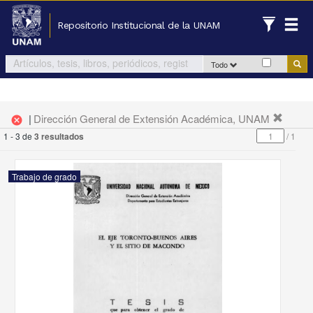
Repositorio Institucional de la UNAM
Todo
|
Dirección General de Extensión Académica, UNAM
cancel
1 - 3 de
3 resultados
/
1
Trabajo de grado