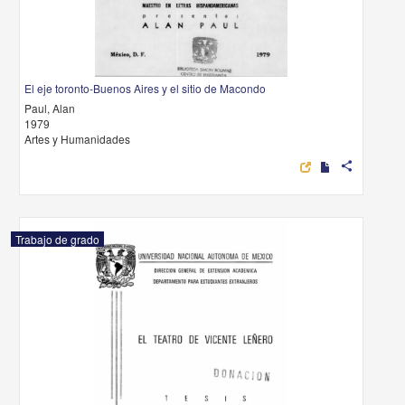
El eje toronto-Buenos Aires y el sitio de Macondo
Paul, Alan
1979
Artes y Humanidades
share
Trabajo de grado