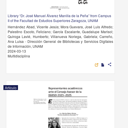
Library “Dr. José Manuel Álvarez Manilla de la Peña” from Campus
II of the Facultad de Estudios Superiores Zaragoza, UNAM
Hernández Abad, Vicente Jesús; Mora Guevara, José Luis Alfredo;
Palestino Escoto, Feliciano; García Escalante, Guadalupe Marisol;
Quiroga Lavié, Humberto; Villanueva Noriega, Gabriela; Carreño,
Ana Luisa - Dirección General de Bibliotecas y Servicios Digitales
de Información, UNAM
2024-03-13
Multidisciplina
share
Artículo