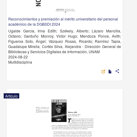
Reconocimientos y premiación al mérito universitario del personal
académico de la DGBSDI 2024
Ugalde García, Irma Edith; Székely, Alberto; Lázaro Mancilla,
Octavio; Garduño Monroy, Víctor Hugo; Mendoza Ponce, Avith;
Figueroa Soto, Ángel; Vázquez Rosas, Ricardo; Ramírez Tapia,
Guadalupe Mirella; Cortés Silva, Alejandra - Dirección General de
Bibliotecas y Servicios Digitales de Información, UNAM
2024-08-22
Multidisciplina
share
Artículo