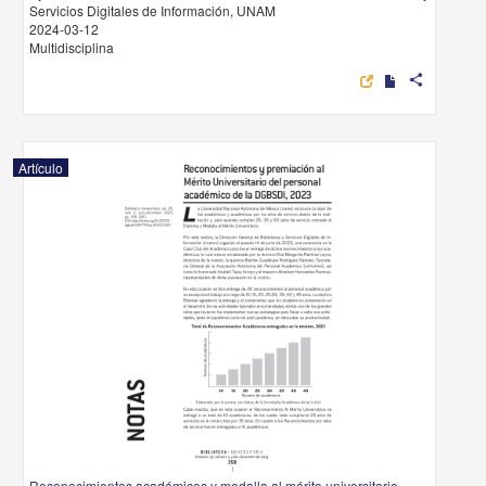
Servicios Digitales de Información, UNAM
2024-03-12
Multidisciplina
share
Artículo
Reconocimientos académicos y medalla al mérito universitario