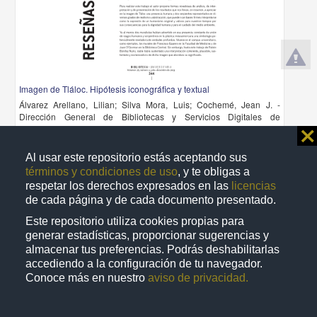
Imagen de Tláloc. Hipótesis iconográfica y textual
Álvarez Arellano, Lilian; Silva Mora, Luis; Cochemé, Jean J. -
Dirección General de Bibliotecas y Servicios Digitales de
Información, UNAM
⨯
2024-02-29
Multidisciplina
Al usar este repositorio estás aceptando sus
términos y condiciones de uso
, y te obligas a
share
respetar los derechos expresados en las
licencias
de cada página y de cada documento presentado.
Este repositorio utiliza cookies propias para
Artículo
generar estadísticas, proporcionar sugerencias y
almacenar tus preferencias. Podrás deshabilitarlas
accediendo a la configuración de tu navegador.
Conoce más en nuestro
aviso de privacidad.