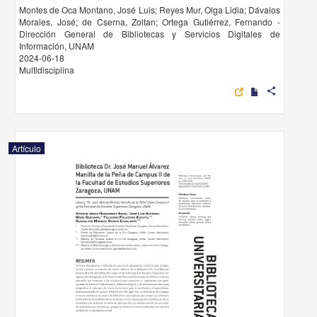
Montes de Oca Montano, José Luis; Reyes Mur, Olga Lidia; Dávalos
Morales, José; de Cserna, Zoltan; Ortega Gutiérrez, Fernando -
Dirección General de Bibliotecas y Servicios Digitales de
Información, UNAM
2024-06-18
Multidisciplina
share
Artículo