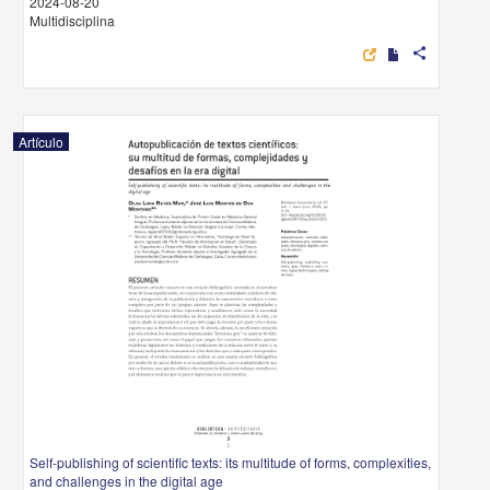
2024-08-20
Multidisciplina
share
Artículo
Self-publishing of scientific texts: its multitude of forms, complexities,
and challenges in the digital age