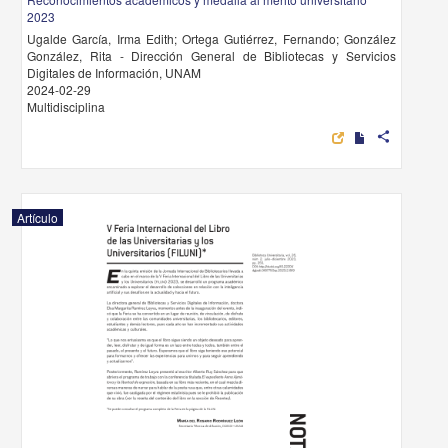
2023
Ugalde García, Irma Edith; Ortega Gutiérrez, Fernando; González
González, Rita - Dirección General de Bibliotecas y Servicios
Digitales de Información, UNAM
2024-02-29
Multidisciplina
share
Artículo