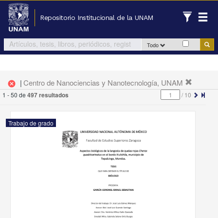
Repositorio Institucional de la UNAM
Todo
|
Centro de Nanociencias y Nanotecnología, UNAM
cancel
1 - 50 de
497 resultados
/
10
Trabajo de grado