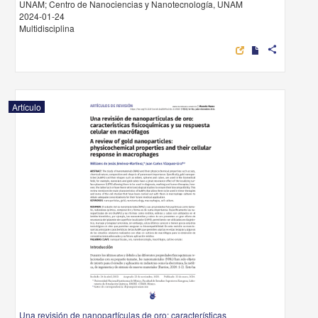
UNAM; Centro de Nanociencias y Nanotecnología, UNAM
2024-01-24
Multidisciplina
share
Artículo
Una revisión de nanopartículas de oro: características