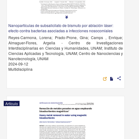
Nanopartículas de subsalicilato de bismuto por ablación láser:
efecto contra bacterias asociadas a infecciones nosocomiales
Reyes-Carmona, Lorena; Prado-Prone, Gina; Camps , Enrique;
Almaguer-Flores, Argelia - Centro de Investigaciones
Interdisciplinarias en Ciencias y Humanidades, UNAM; Instituto de
Ciencias Aplicadas y Tecnología, UNAM; Centro de Nanociencias y
Nanotecnología, UNAM
2024-09-12
Multidisciplina
share
Artículo