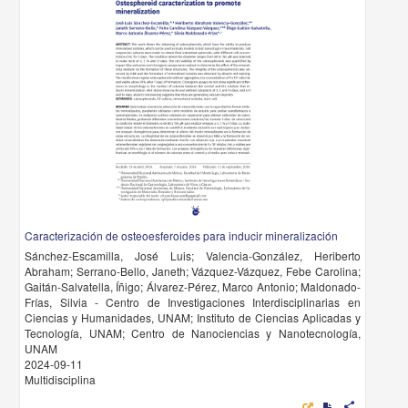
Caracterización de osteoesferoides para inducir mineralización
Sánchez-Escamilla, José Luis; Valencia-González, Heriberto
Abraham; Serrano-Bello, Janeth; Vázquez-Vázquez, Febe Carolina;
Gaitán-Salvatella, Íñigo; Álvarez-Pérez, Marco Antonio; Maldonado-
Frías, Silvia - Centro de Investigaciones Interdisciplinarias en
Ciencias y Humanidades, UNAM; Instituto de Ciencias Aplicadas y
Tecnología, UNAM; Centro de Nanociencias y Nanotecnología,
UNAM
2024-09-11
Multidisciplina
share