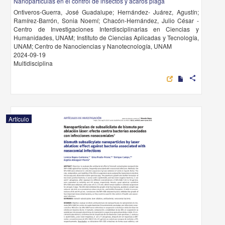
Nanopartículas en el control de insectos y ácaros plaga
Ontiveros-Guerra, José Guadalupe; Hernández- Juárez, Agustín;
Ramírez-Barrón, Sonia Noemí; Chacón-Hernández, Julio César -
Centro de Investigaciones Interdisciplinarias en Ciencias y
Humanidades, UNAM; Instituto de Ciencias Aplicadas y Tecnología,
UNAM; Centro de Nanociencias y Nanotecnología, UNAM
2024-09-19
Multidisciplina
share
Artículo