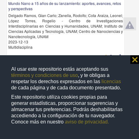
Mundo Nano a 15 años de su lanzamiento: aportes, avances, retos
y perspectivas
Delgado Ramos, Gian Carlo; Zanella, Rodolfo; Cota Araiza, Leonel;
López Torres, Rogelio - Centro de Investigaciones
Interdisciplinarias en Ciencias y Humanidades, UNAM; Instituto de
Ciencias Aplicadas y Tecnología, UNAM; Centro de Nanociencias y
Nanotecnología, UNAM
2023-12-13
Multidisciplina
share
⨯
Al usar este repositorio estás aceptando sus
términos y condiciones de uso
, y te obligas a
Artículo
respetar los derechos expresados en las
licencias
de cada página y de cada documento presentado.
Este repositorio utiliza cookies propias para
generar estadísticas, proporcionar sugerencias y
almacenar tus preferencias. Podrás deshabilitarlas
accediendo a la configuración de tu navegador.
Conoce más en nuestro
aviso de privacidad.