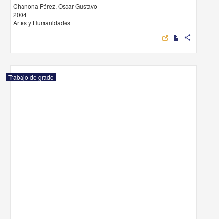
Chanona Pérez, Oscar Gustavo
2004
Artes y Humanidades
share
Trabajo de grado