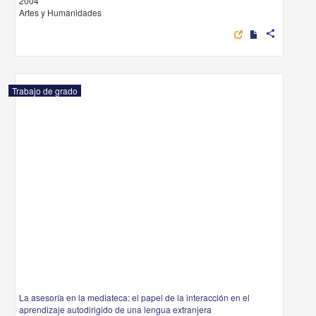
2004
Artes y Humanidades
share
Trabajo de grado
La asesoría en la mediateca: el papel de la interacción en el
aprendizaje autodirigido de una lengua extranjera