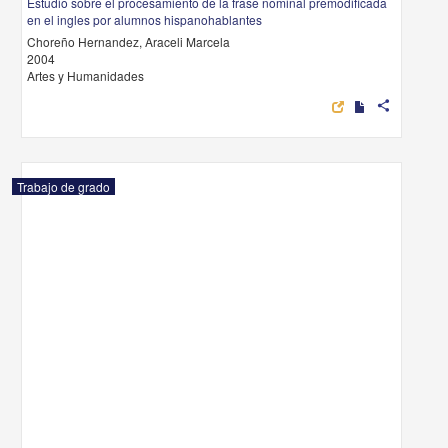
Estudio sobre el procesamiento de la frase nominal premodificada
en el ingles por alumnos hispanohablantes
Choreño Hernandez, Araceli Marcela
2004
Artes y Humanidades
share
Trabajo de grado