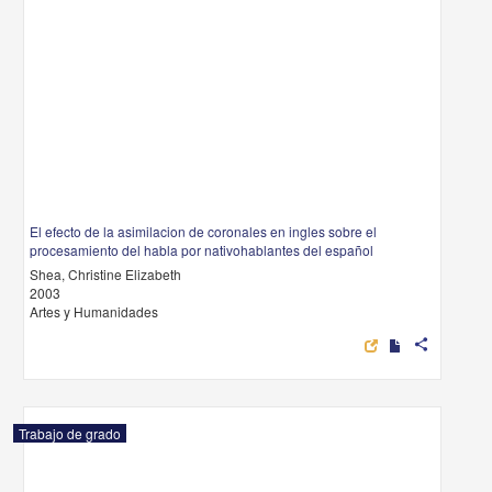
El efecto de la asimilacion de coronales en ingles sobre el
procesamiento del habla por nativohablantes del español
Shea, Christine Elizabeth
2003
Artes y Humanidades
share
Trabajo de grado