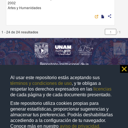
2002
Artes y Humanidades
share
1 - 24 de
24 resultados
/
1
Repositorio Institucional de la
⨯
Universidad Nacional Autónoma de México
Al usar este repositorio estás aceptando sus
términos y condiciones de uso
, y te obligas a
respetar los derechos expresados en las
licencias
Directorio
Contacto
Normatividad
de cada página y de cada documento presentado.
Este repositorio utiliza cookies propias para
D.R. © 2019. Universidad Nacional Autónoma de
generar estadísticas, proporcionar sugerencias y
México. Ciudad Universitaria, Coyoacán, C. P. 04510,
almacenar tus preferencias. Podrás deshabilitarlas
accediendo a la configuración de tu navegador.
Ciudad de México, México. Este sitio
puede ser
web
Conoce más en nuestro
aviso de privacidad.