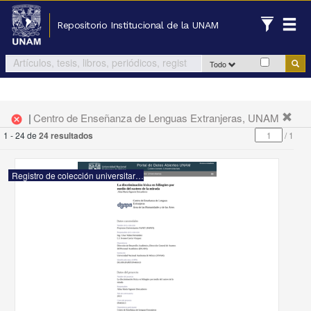
Repositorio Institucional de la UNAM
Todo
|
Centro de Enseñanza de Lenguas Extranjeras, UNAM
cancel
1 - 24 de
24 resultados
/
1
Registro de colección universitaria