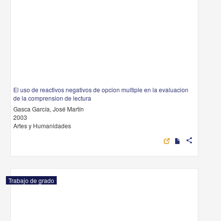
El uso de reactivos negativos de opcion multiple en la evaluacion
de la comprension de lectura
Gasca García, José Martín
2003
Artes y Humanidades
share
Trabajo de grado