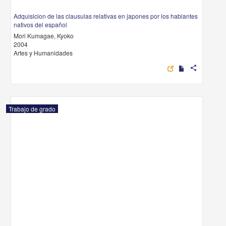
Adquisicion de las clausulas relativas en japones por los hablantes
nativos del español
Mori Kumagae, Kyoko
2004
Artes y Humanidades
share
Trabajo de grado