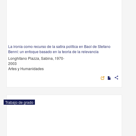
La ironia como recurso de la satira politica en Baol de Stefano
Benni: un enfoque basado en la teoria de la relevancia
Longhitano Piazza, Sabina, 1970-
2003
Artes y Humanidades
share
Trabajo de grado