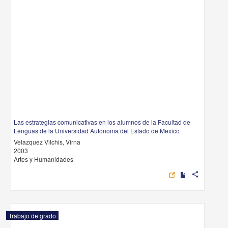
Las estrategias comunicativas en los alumnos de la Facultad de
Lenguas de la Universidad Autonoma del Estado de Mexico
Velazquez Vilchis, Virna
2003
Artes y Humanidades
share
Trabajo de grado