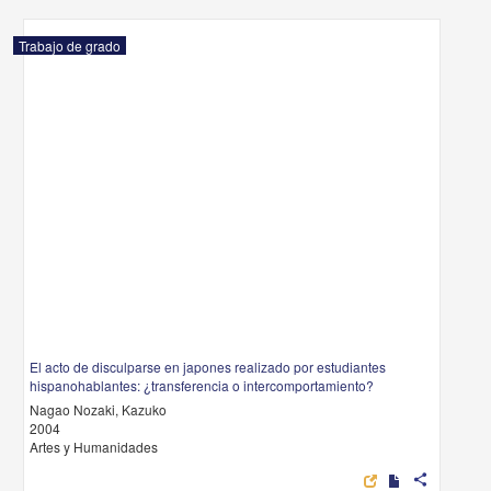
Trabajo de grado
El acto de disculparse en japones realizado por estudiantes
hispanohablantes: ¿transferencia o intercomportamiento?
Nagao Nozaki, Kazuko
2004
Artes y Humanidades
share