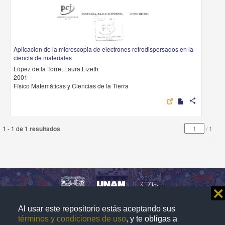
Aplicacion de la microscopia de electrones retrodispersados en la
ciencia de materiales
López de la Torre, Laura Lizeth
2001
Físico Matemáticas y Ciencias de la Tierra
share
1 - 1 de
1 resultados
/
1
⨯
Al usar este repositorio estás aceptando sus
Repositorio Institucional de la
términos y condiciones de uso
, y te obligas a
Universidad Nacional Autónoma de México