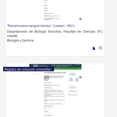
"Ramphocelus sanguinolentus " (Lesson, 1831)
Departamento de Biología Evolutiva, Facultad de Ciencias (FC-
UNAM)
Biología y Química
share
Registro de colección universitaria