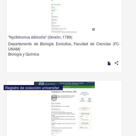
"Nyctidromus albicollis" (Gmelin, 1789)
Departamento de Biología Evolutiva, Facultad de Ciencias (FC-
UNAM)
Biología y Química
share
Registro de colección universitaria