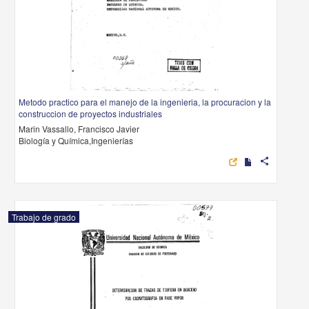
Metodo practico para el manejo de la ingenieria, la procuracion y la
construccion de proyectos industriales
Marin Vassallo, Francisco Javier
Biología y Química,Ingenierías
share
Trabajo de grado