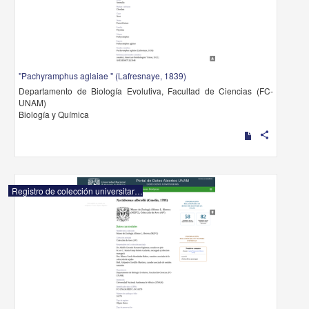
"Pachyramphus aglaiae " (Lafresnaye, 1839)
Departamento de Biología Evolutiva, Facultad de Ciencias (FC-
UNAM)
Biología y Química
share
Registro de colección universitaria