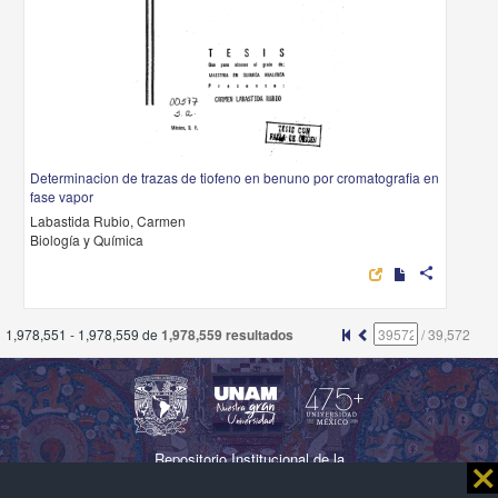
Determinacion de trazas de tiofeno en benuno por cromatografia en
fase vapor
Labastida Rubio, Carmen
Biología y Química
share
1,978,551 - 1,978,559 de
1,978,559 resultados
/
39,572
Repositorio Institucional de la
⨯
Universidad Nacional Autónoma de México