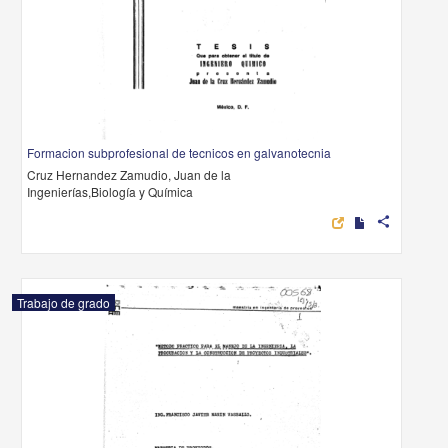
Formacion subprofesional de tecnicos en galvanotecnia
Cruz Hernandez Zamudio, Juan de la
Ingenierías,Biología y Química
share
Trabajo de grado