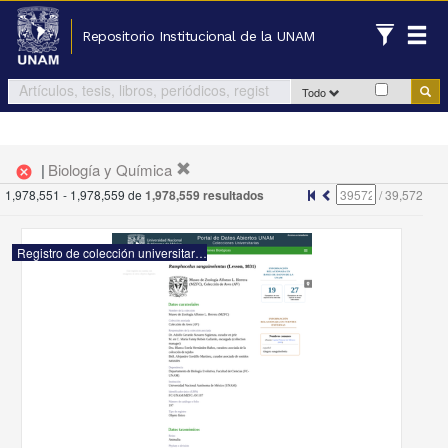
Repositorio Institucional de la UNAM
Todo
|
Biología y Química
cancel
1,978,551 - 1,978,559 de
1,978,559 resultados
/
39,572
Registro de colección universitaria