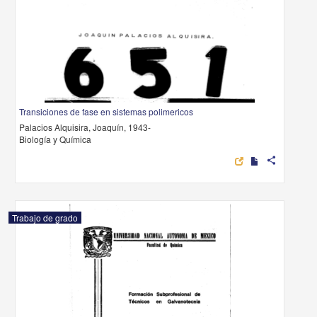
Transiciones de fase en sistemas polimericos
Palacios Alquisira, Joaquín, 1943-
Biología y Química
share
Trabajo de grado