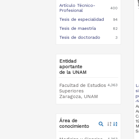
Artículo Técnico-
400
Profesional
Tesis de especialidad
94
Tesis de maestría
82
Tesis de doctorado
3
Entidad
aportante
de la UNAM
Facultad de Estudios
4,363
L
Superiores
s
p
Zaragoza, UNAM
d
A
A
C
Área de
1
conocimiento
M
S