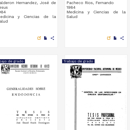
alderon Hernandez, José de
Pacheco Rios, Fernando
esus
1984
984
Medicina y Ciencias de la
edicina y Ciencias de la
Salud
alud
share
share
bajo de grado
Trabajo de grado