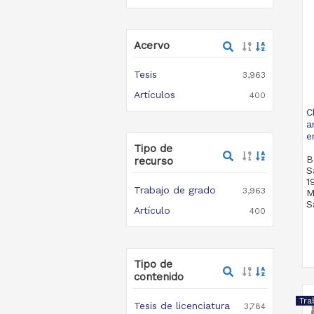
Acervo
Tesis
3,963
Artículos
400
C
a
e
Tipo de
B
recurso
S
1
Trabajo de grado
3,963
M
S
Artículo
400
Tipo de
contenido
Tra
Tesis de licenciatura
3,784