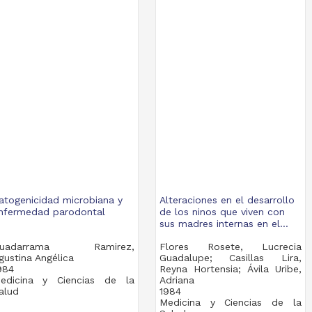
atogenicidad microbiana y
Alteraciones en el desarrollo
nfermedad parodontal
de los ninos que viven con
sus madres internas en el...
uadarrama Ramirez,
Flores Rosete, Lucrecia
gustina Angélica
Guadalupe; Casillas Lira,
984
Reyna Hortensia; Ávila Uribe,
edicina y Ciencias de la
Adriana
alud
1984
Medicina y Ciencias de la