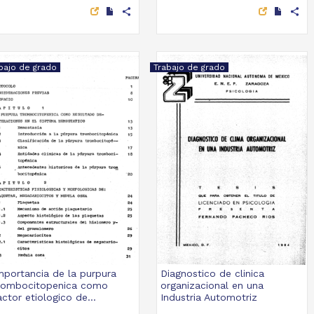
share
share
bajo de grado
Trabajo de grado
mportancia de la purpura
Diagnostico de clinica
rombocitopenica como
organizacional en una
actor etiologico de...
Industria Automotriz