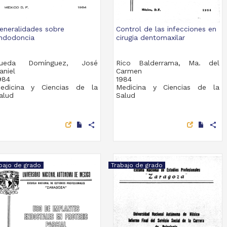
eneralidades sobre
Control de las infecciones en
ndodoncia
cirugia dentomaxilar
ueda Domínguez, José
Rico Balderrama, Ma. del
aniel
Carmen
984
1984
edicina y Ciencias de la
Medicina y Ciencias de la
alud
Salud
share
share
bajo de grado
Trabajo de grado