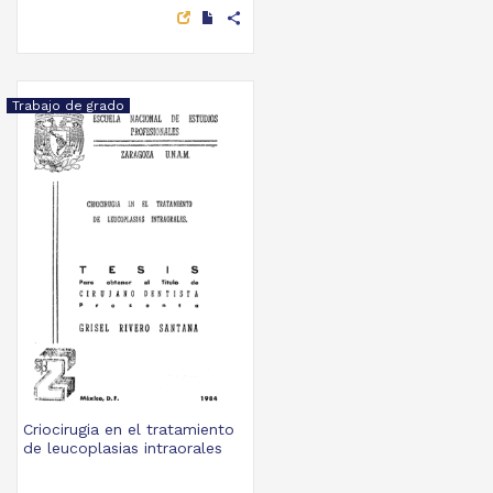
share
Trabajo de grado
Criocirugia en el tratamiento
de leucoplasias intraorales