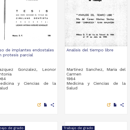
so de implantes endostales
Analisis del tiempo libre
n protesis parcial
azquez Gonzalez, Leonor
Martinez Sanchez, Maria del
ntonia
Carmen
984
1984
edicina y Ciencias de la
Medicina y Ciencias de la
alud
Salud
share
share
bajo de grado
Trabajo de grado