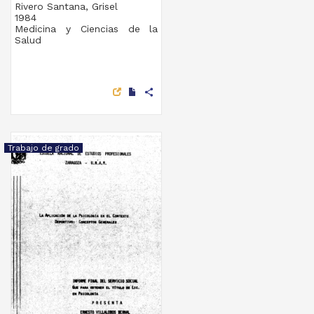
Rivero Santana, Grisel
1984
Medicina y Ciencias de la
Salud
share
Trabajo de grado