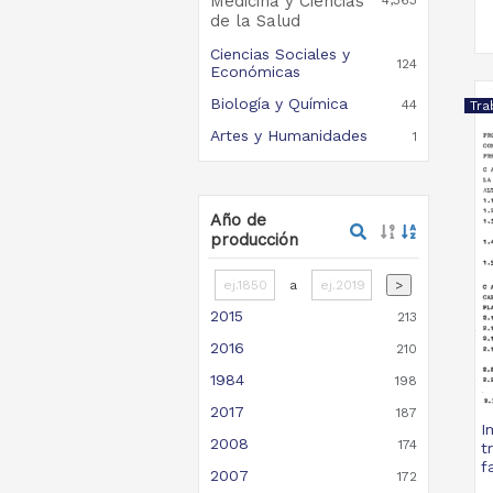
Medicina y Ciencias
4,363
de la Salud
Ciencias Sociales y
124
Económicas
Biología y Química
44
Tra
Artes y Humanidades
1
Año de
producción
a
>
2015
213
2016
210
1984
198
2017
187
I
2008
174
t
f
2007
172