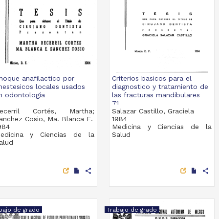
hoque anafilactico por
Criterios basicos para el
nestesicos locales usados
diagnostico y tratamiento de
n odontologia
las fracturas mandibulares
71...
ecerril Cortés, Martha;
Salazar Castillo, Graciela
anchez Cosio, Ma. Blanca E.
1984
984
Medicina y Ciencias de la
edicina y Ciencias de la
Salud
alud
share
share
bajo de grado
Trabajo de grado