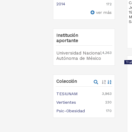
C
2014
172
J
1
ver más
M
S
Institución
aportante
Universidad Nacional
4,363
Autónoma de México
Tra
Colección
TESIUNAM
3,963
Vertientes
230
Psic-Obesidad
170