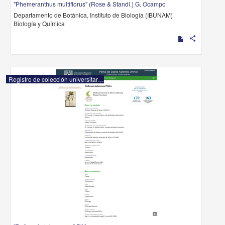
"Phemeranthus multiflorus" (Rose & Standl.) G. Ocampo
Departamento de Botánica, Instituto de Biología (IBUNAM)
Biología y Química
share
Registro de colección universitaria