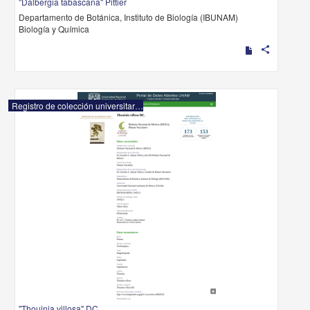
"Dalbergia tabascana" Pittier
Departamento de Botánica, Instituto de Biología (IBUNAM)
Biología y Química
share
Registro de colección universitaria
"Thouinia villosa" DC.