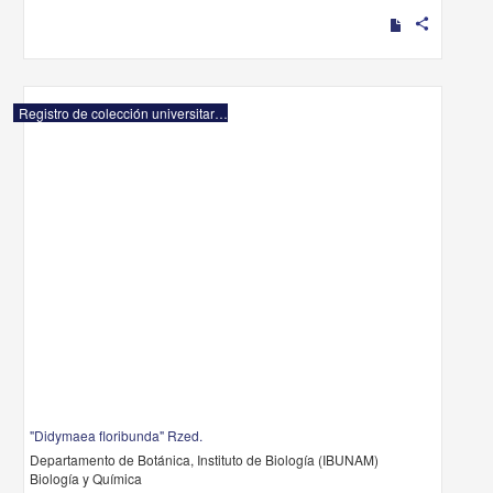
share
Registro de colección universitaria
"Didymaea floribunda" Rzed.
Departamento de Botánica, Instituto de Biología (IBUNAM)
Biología y Química