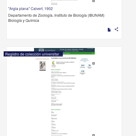
"Argia plana" Calvert, 1902
Departamento de Zoología, Instituto de Biología (IBUNAM)
Biología y Química
share
Registro de colección universitaria