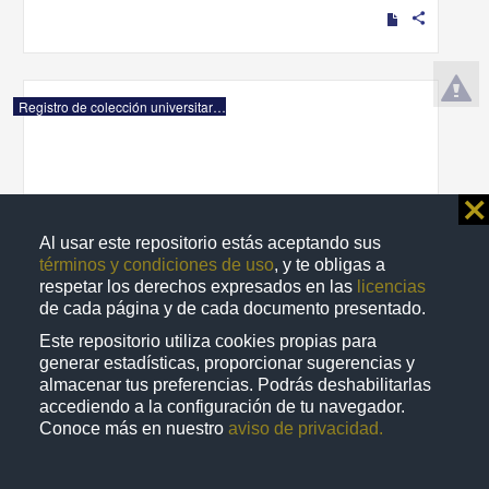
share
Registro de colección universitaria
⨯
Al usar este repositorio estás aceptando sus
términos y condiciones de uso
, y te obligas a
respetar los derechos expresados en las
licencias
de cada página y de cada documento presentado.
Este repositorio utiliza cookies propias para
generar estadísticas, proporcionar sugerencias y
almacenar tus preferencias. Podrás deshabilitarlas
accediendo a la configuración de tu navegador.
"Phacelia platycarpa" (Cav.) Spreng.
Conoce más en nuestro
aviso de privacidad.
Departamento de Botánica, Instituto de Biología (IBUNAM)
Biología y Química