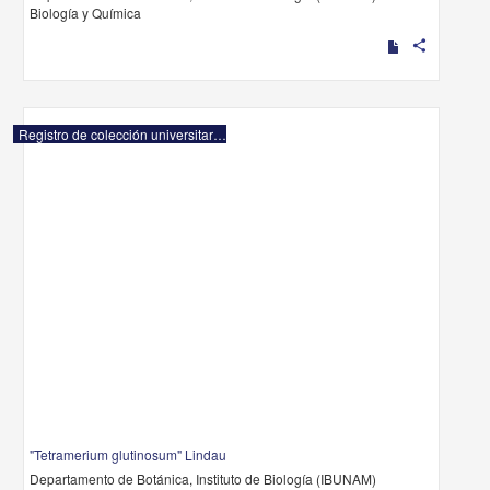
Biología y Química
share
Registro de colección universitaria
"Tetramerium glutinosum" Lindau
Departamento de Botánica, Instituto de Biología (IBUNAM)