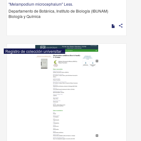
"Melampodium microcephalum" Less.
Departamento de Botánica, Instituto de Biología (IBUNAM)
Biología y Química
share
Registro de colección universitaria