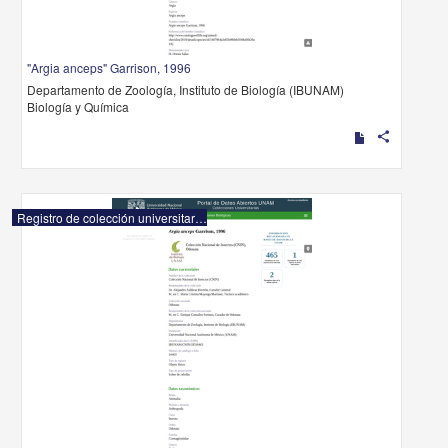
"Argia anceps" Garrison, 1996
Departamento de Zoología, Instituto de Biología (IBUNAM)
Biología y Química
share
Registro de colección universitaria