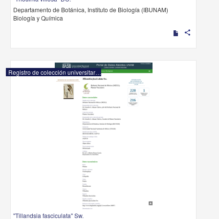
Departamento de Botánica, Instituto de Biología (IBUNAM)
Biología y Química
share
Registro de colección universitaria
"Tillandsia fasciculata" Sw.