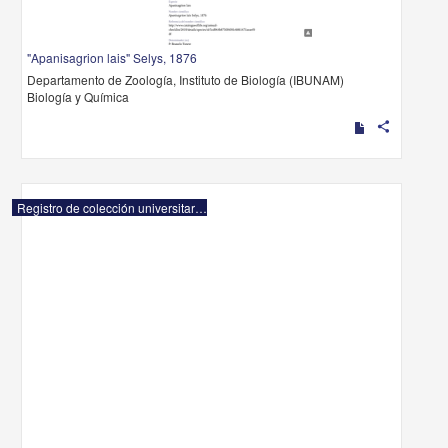
"Apanisagrion lais" Selys, 1876
Departamento de Zoología, Instituto de Biología (IBUNAM)
Biología y Química
share
Registro de colección universitaria