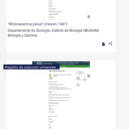
"Rhionaeschna psilus" (Calvert, 1947)
Departamento de Zoología, Instituto de Biología (IBUNAM)
Biología y Química
share
Registro de colección universitaria