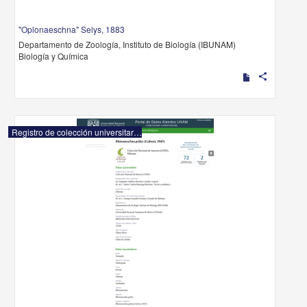
"Oplonaeschna" Selys, 1883
Departamento de Zoología, Instituto de Biología (IBUNAM)
Biología y Química
share
Registro de colección universitaria