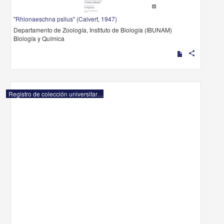
"Rhionaeschna psilus" (Calvert, 1947)
Departamento de Zoología, Instituto de Biología (IBUNAM)
Biología y Química
share
Registro de colección universitaria