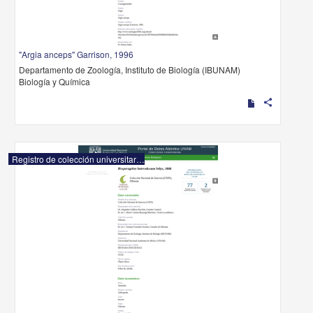
"Argia anceps" Garrison, 1996
Departamento de Zoología, Instituto de Biología (IBUNAM)
Biología y Química
share
Registro de colección universitaria