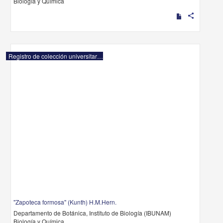
Biología y Química
share
Registro de colección universitaria
"Zapoteca formosa" (Kunth) H.M.Hern.
Departamento de Botánica, Instituto de Biología (IBUNAM)
Biología y Química