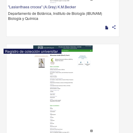
"Lasianthaea crocea" (A.Gray) K.M.Becker
Departamento de Botánica, Instituto de Biología (IBUNAM)
Biología y Química
share
Registro de colección universitaria