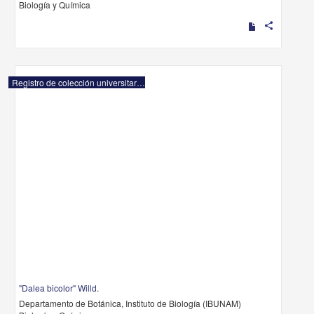
Biología y Química
share
Registro de colección universitaria
"Dalea bicolor" Willd.
Departamento de Botánica, Instituto de Biología (IBUNAM)