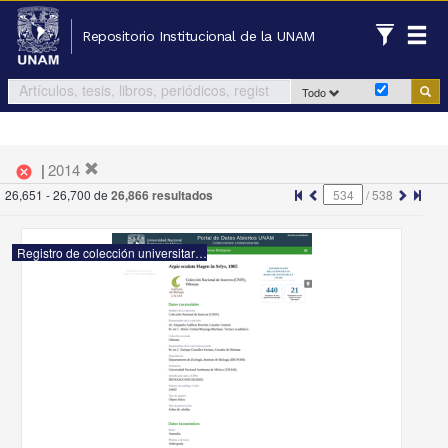
Repositorio Institucional de la UNAM
Todo
|
2014
cancel
26,651 - 26,700 de
26,866 resultados
/
538
Registro de colección universitaria