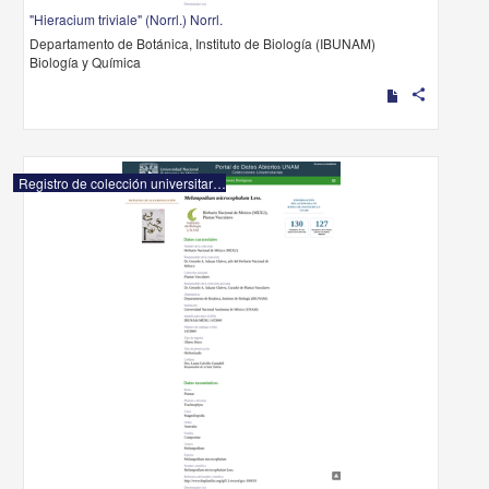
"Hieracium triviale" (Norrl.) Norrl.
Departamento de Botánica, Instituto de Biología (IBUNAM)
Biología y Química
share
Registro de colección universitaria