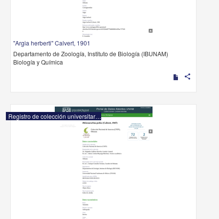
"Argia herberti" Calvert, 1901
Departamento de Zoología, Instituto de Biología (IBUNAM)
Biología y Química
share
Registro de colección universitaria