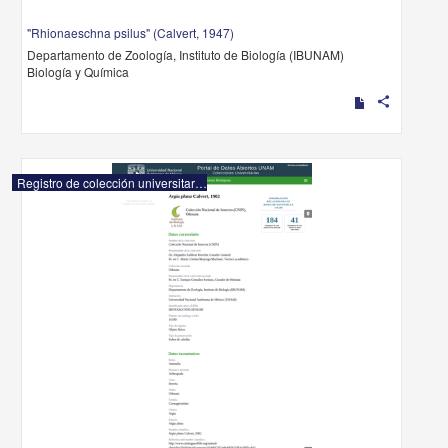
"Rhionaeschna psilus" (Calvert, 1947)
Departamento de Zoología, Instituto de Biología (IBUNAM)
Biología y Química
share
Registro de colección universitaria