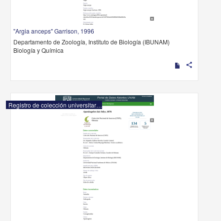
"Argia anceps" Garrison, 1996
Departamento de Zoología, Instituto de Biología (IBUNAM)
Biología y Química
share
Registro de colección universitaria