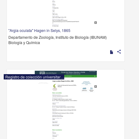
"Argia oculata" Hagen in Selys, 1865
Departamento de Zoología, Instituto de Biología (IBUNAM)
Biología y Química
share
Registro de colección universitaria