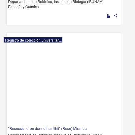
Departamento de Botánica, Instituto de Biología (IBUNAM)
Biología y Química
share
Registro de colección universitaria
"Roseodendron donnell-smithii" (Rose) Miranda
Departamento de Botánica, Instituto de Biología (IBUNAM)