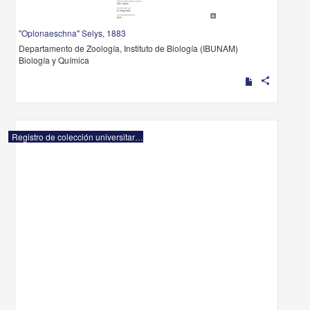
"Oplonaeschna" Selys, 1883
Departamento de Zoología, Instituto de Biología (IBUNAM)
Biología y Química
share
Registro de colección universitaria