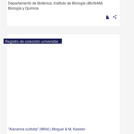
Departamento de Botánica, Instituto de Biología (IBUNAM)
Biología y Química
share
Registro de colección universitaria
"Alansmia cultrata" (Willd.) Moguel & M. Kessler