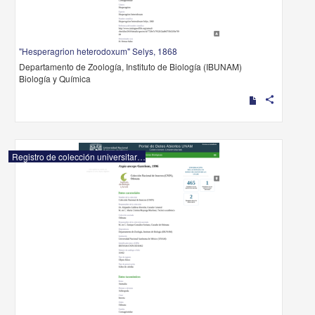
"Hesperagrion heterodoxum" Selys, 1868
Departamento de Zoología, Instituto de Biología (IBUNAM)
Biología y Química
share
Registro de colección universitaria