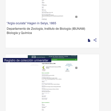
"Argia oculata" Hagen in Selys, 1865
Departamento de Zoología, Instituto de Biología (IBUNAM)
Biología y Química
share
Registro de colección universitaria