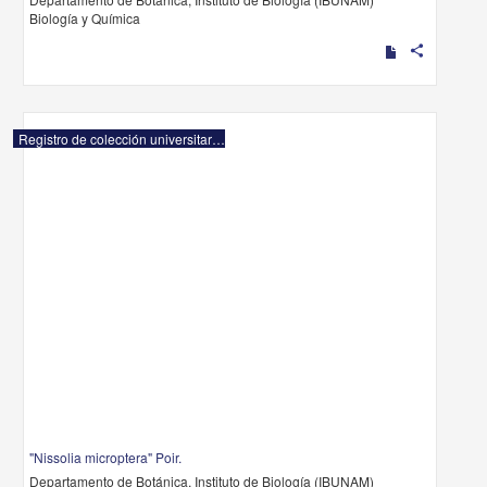
Biología y Química
share
Registro de colección universitaria
"Nissolia microptera" Poir.
Departamento de Botánica, Instituto de Biología (IBUNAM)