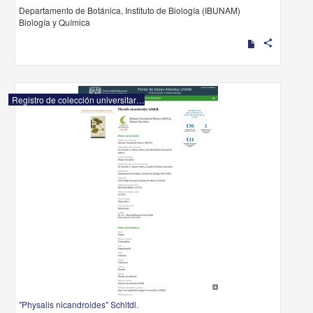
Departamento de Botánica, Instituto de Biología (IBUNAM)
Biología y Química
share
Registro de colección universitaria
"Physalis nicandroides" Schltdl.