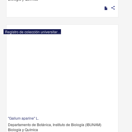
share
Registro de colección universitaria
"Galium aparine" L.
Departamento de Botánica, Instituto de Biología (IBUNAM)
Biología y Química