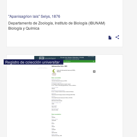
"Apanisagrion lais" Selys, 1876
Departamento de Zoología, Instituto de Biología (IBUNAM)
Biología y Química
share
Registro de colección universitaria