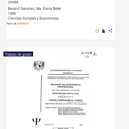
UNAM.
Becerril Sanchez, Ma. Elena Betel
1996
Ciencias Sociales y Económicas
Tesis de
maestría
share
Trabajo de grado