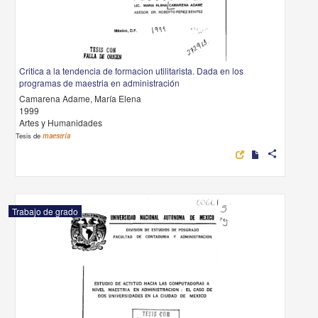
Critica a la tendencia de formacion utilitarista. Dada en los
programas de maestria en administración
Camarena Adame, María Elena
1999
Artes y Humanidades
Tesis de
maestría
share
Trabajo de grado