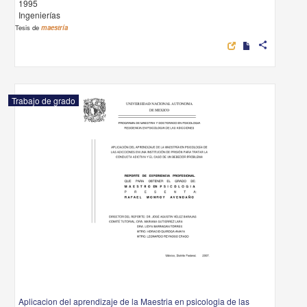
1995
Ingenierías
Tesis de
maestría
share
Trabajo de grado
Aplicacion del aprendizaje de la Maestria en psicologia de las