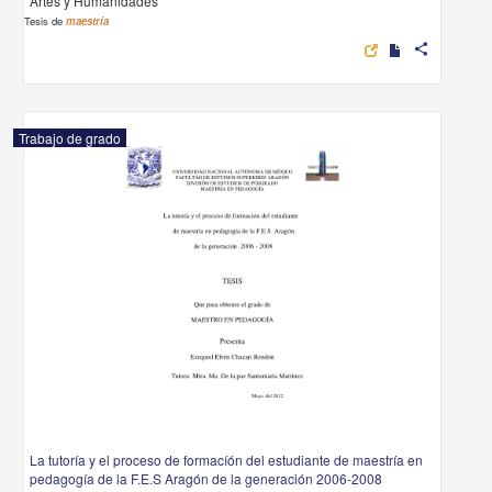
Artes y Humanidades
Tesis de
maestría
share
Trabajo de grado
La tutoría y el proceso de formacíón del estudiante de maestría en
pedagogía de la F.E.S Aragón de la generación 2006-2008