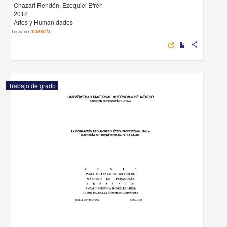
Chazari Rendón, Ezequiel Efrén
2012
Artes y Humanidades
Tesis de
maestría
share
Trabajo de grado