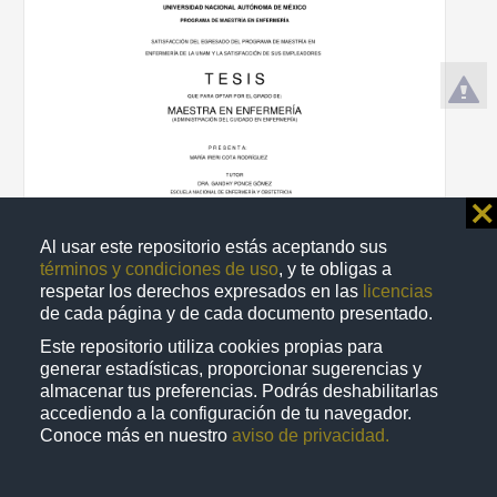
⨯
Al usar este repositorio estás aceptando sus
términos y condiciones de uso
, y te obligas a
Satisfacción del egresado del programa de Maestría en Enfermería
de la UNAM y la satisfacción de sus empleadores
respetar los derechos expresados en las
licencias
de cada página y de cada documento presentado.
Cota Rodríguez, María Ireri
2018
Este repositorio utiliza cookies propias para
Medicina y Ciencias de la Salud
generar estadísticas, proporcionar sugerencias y
Tesis de
maestría
almacenar tus preferencias. Podrás deshabilitarlas
share
accediendo a la configuración de tu navegador.
Conoce más en nuestro
aviso de privacidad.
Trabajo de grado