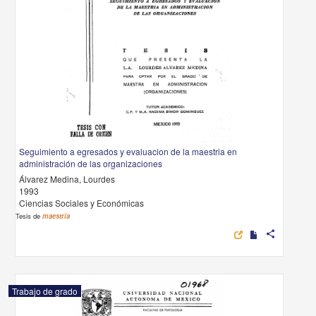
Seguimiento a egresados y evaluacion de la maestria en
administración de las organizaciones
Álvarez Medina, Lourdes
1993
Ciencias Sociales y Económicas
Tesis de
maestría
share
Trabajo de grado