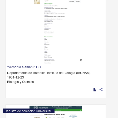
"Vernonia alamanii" DC.
Departamento de Botánica, Instituto de Biología (IBUNAM)
1951-12-23
Biología y Química
share
Registro de colección universitaria