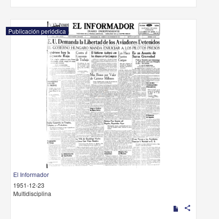
Publicación periódica
El Informador
1951-12-23
Multidisciplina
share