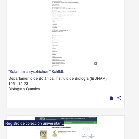
"Solanum chrysotrichum" Schltdl.
Departamento de Botánica, Instituto de Biología (IBUNAM)
1951-12-23
Biología y Química
share
Registro de colección universitaria