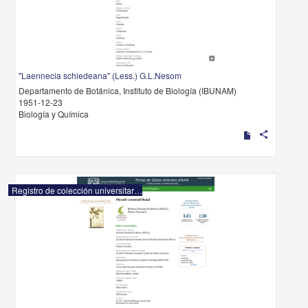
"Laennecia schiedeana" (Less.) G.L.Nesom
Departamento de Botánica, Instituto de Biología (IBUNAM)
1951-12-23
Biología y Química
share
Registro de colección universitaria