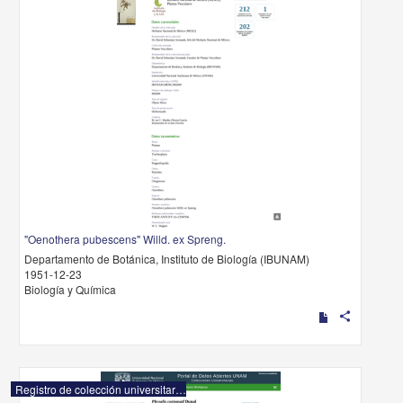
"Oenothera pubescens" Willd. ex Spreng.
Departamento de Botánica, Instituto de Biología (IBUNAM)
1951-12-23
Biología y Química
share
Registro de colección universitaria