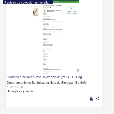
Registro de colección universitaria
"Coriaria ruscifolia subsp. microphylla" (Poir.) J.E.Skog
Departamento de Botánica, Instituto de Biología (IBUNAM)
1951-12-23
Biología y Química
share