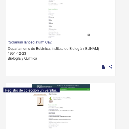
"Solanum lanceolatum" Cav.
Departamento de Botánica, Instituto de Biología (IBUNAM)
1951-12-23
Biología y Química
share
Registro de colección universitaria