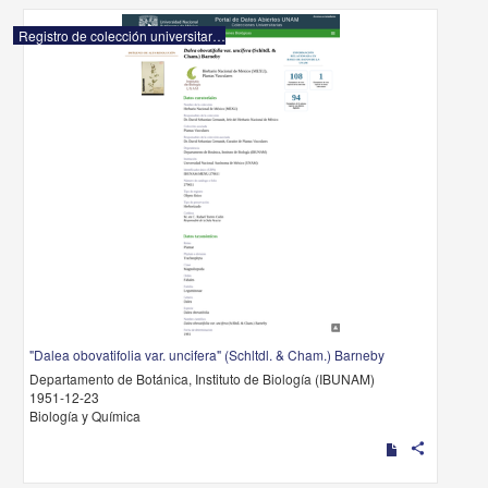
Registro de colección universitaria
"Dalea obovatifolia var. uncifera" (Schltdl. & Cham.) Barneby
Departamento de Botánica, Instituto de Biología (IBUNAM)
1951-12-23
Biología y Química
share