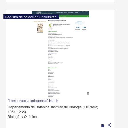
Registro de colección universitaria
"Lamourouxia xalapensis" Kunth
Departamento de Botánica, Instituto de Biología (IBUNAM)
1951-12-23
Biología y Química
share