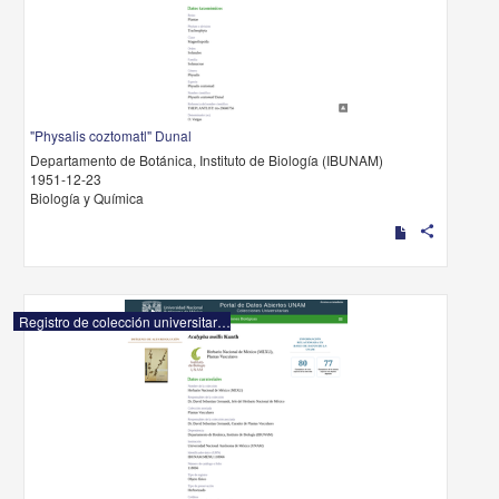
"Physalis coztomatl" Dunal
Departamento de Botánica, Instituto de Biología (IBUNAM)
1951-12-23
Biología y Química
share
Registro de colección universitaria