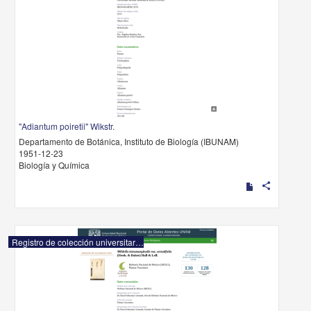
"Adiantum poiretii" Wikstr.
Departamento de Botánica, Instituto de Biología (IBUNAM)
1951-12-23
Biología y Química
share
Registro de colección universitaria