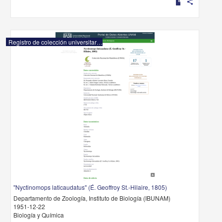
share
Registro de colección universitaria
"Nyctinomops laticaudatus" (É. Geoffroy St.-Hilaire, 1805)
Departamento de Zoología, Instituto de Biología (IBUNAM)
1951-12-22
Biología y Química