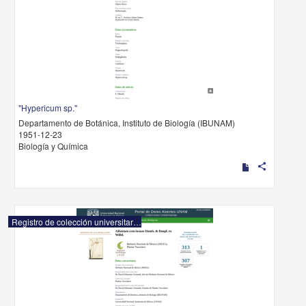
"Hypericum sp."
Departamento de Botánica, Instituto de Biología (IBUNAM)
1951-12-23
Biología y Química
share
Registro de colección universitaria