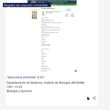
Registro de colección universitaria
"Specularia perfoliata" A.DC.
Departamento de Botánica, Instituto de Biología (IBUNAM)
1951-12-23
Biología y Química
share