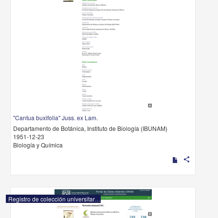
"Cantua buxifolia" Juss. ex Lam.
Departamento de Botánica, Instituto de Biología (IBUNAM)
1951-12-23
Biología y Química
share
Registro de colección universitaria