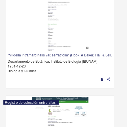
"Mildella intramarginalis var. serratifolia" (Hook. & Baker) Hall & Lell.
Departamento de Botánica, Instituto de Biología (IBUNAM)
1951-12-23
Biología y Química
share
Registro de colección universitaria