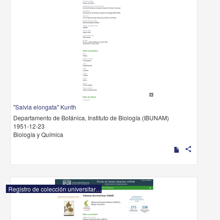
"Salvia elongata" Kunth
Departamento de Botánica, Instituto de Biología (IBUNAM)
1951-12-23
Biología y Química
share
Registro de colección universitaria