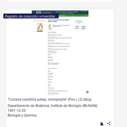
Registro de colección universitaria
"Coriaria ruscifolia subsp. microphylla" (Poir.) J.E.Skog
Departamento de Botánica, Instituto de Biología (IBUNAM)
1951-12-23
Biología y Química
share