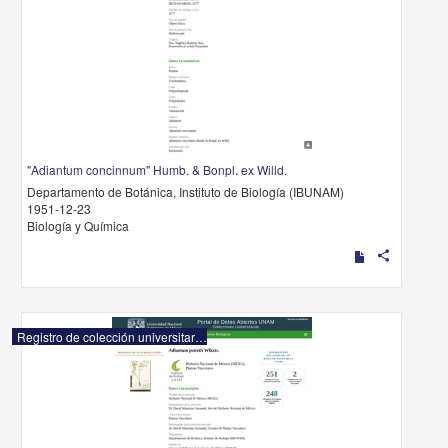
"Adiantum concinnum" Humb. & Bonpl. ex Willd.
Departamento de Botánica, Instituto de Biología (IBUNAM)
1951-12-23
Biología y Química
share
Registro de colección universitaria