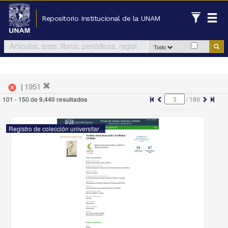
Repositorio Institucional de la UNAM
Todo
|
1951
cancel
101 - 150 de
9,440 resultados
/
189
Registro de colección universitaria