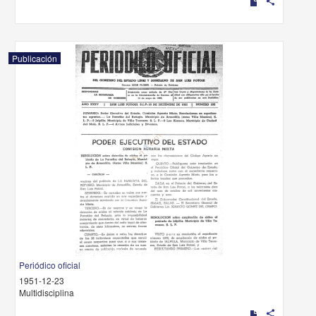
share
Publicación
Periódico oficial
1951-12-23
Multidisciplina
share