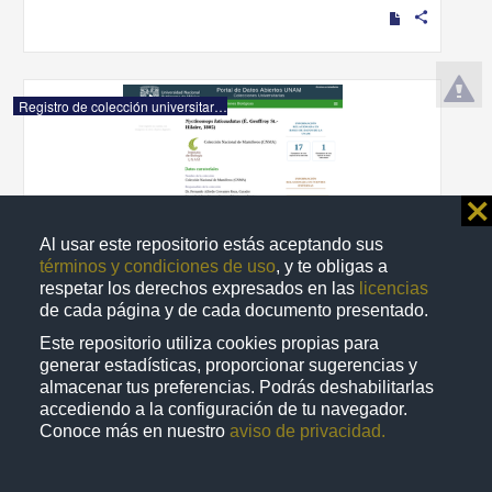
share
Registro de colección universitaria
⨯
Al usar este repositorio estás aceptando sus
términos y condiciones de uso
, y te obligas a
respetar los derechos expresados en las
licencias
de cada página y de cada documento presentado.
Este repositorio utiliza cookies propias para
generar estadísticas, proporcionar sugerencias y
almacenar tus preferencias. Podrás deshabilitarlas
accediendo a la configuración de tu navegador.
"Nyctinomops laticaudatus" (É. Geoffroy St.-Hilaire, 1805)
Conoce más en nuestro
aviso de privacidad.
Departamento de Zoología, Instituto de Biología (IBUNAM)
1951-12-22
Biología y Química