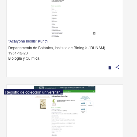
"Acalypha mollis" Kunth
Departamento de Botánica, Instituto de Biología (IBUNAM)
1951-12-23
Biología y Química
share
Registro de colección universitaria