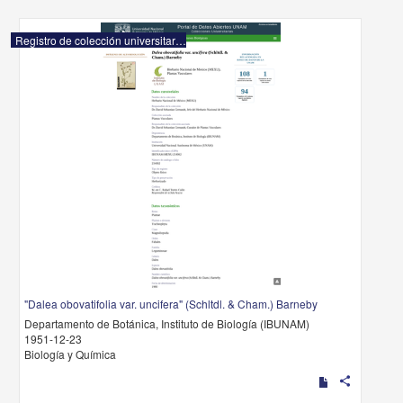
Registro de colección universitaria
"Dalea obovatifolia var. uncifera" (Schltdl. & Cham.) Barneby
Departamento de Botánica, Instituto de Biología (IBUNAM)
1951-12-23
Biología y Química
share