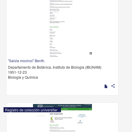
"Salvia mocinoi" Benth.
Departamento de Botánica, Instituto de Biología (IBUNAM)
1951-12-23
Biología y Química
share
Registro de colección universitaria