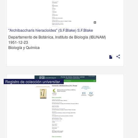
"Archibaccharis hieracioides" (S.F.Blake) S.F.Blake
Departamento de Botánica, Instituto de Biología (IBUNAM)
1951-12-23
Biología y Química
share
Registro de colección universitaria