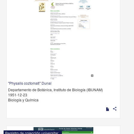
"Physalis coztomatl" Dunal
Departamento de Botánica, Instituto de Biología (IBUNAM)
1951-12-23
Biología y Química
share
Registro de colección universitaria