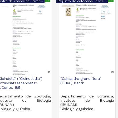
Registro de colección universitaria
Registro de colección universitaria
Cicindela" ("Cicindelidia")
"Calliandra grandiflora"
trifasciataascendens"
(L'Her.) Benth.
eConte, 1851
epartamento de Zoología,
Departamento de Botánica,
nstituto de Biología
Instituto de Biología
IBUNAM)
(IBUNAM)
iología y Química
Biología y Química