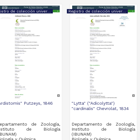
Registro de colección universitaria
Registro de colección universitaria
Ardistomis" Putzeys, 1846
"Lytta" ("Adicolytta")
"cardinalis" Chevrolat, 1834
epartamento de Zoología,
Departamento de Zoología,
nstituto de Biología
Instituto de Biología
IBUNAM)
(IBUNAM)
iología y Química
Biología y Química