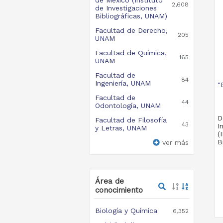
de México (Instituto
2,608
de Investigaciones
Bibliográficas, UNAM)
Facultad de Derecho,
205
UNAM
Facultad de Química,
165
UNAM
Facultad de
84
Ingeniería, UNAM
"
Facultad de
44
Odontología, UNAM
D
Facultad de Filosofía
43
I
y Letras, UNAM
(
B
ver más
Área de
conocimiento
Biología y Química
6,352