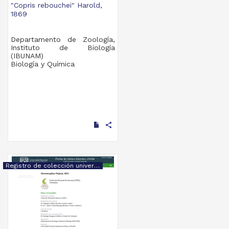
"Copris rebouchei" Harold,
1869
Departamento de Zoología,
Instituto de Biología
(IBUNAM)
Biología y Química
share
Registro de colección universitaria