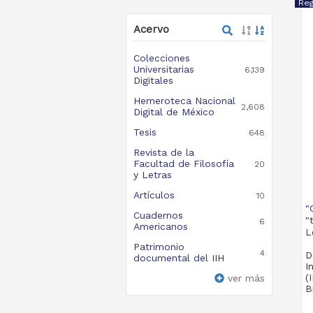
Acervo
Colecciones
Universitarias
6,139
Digitales
Hemeroteca Nacional
2,608
Digital de México
Tesis
648
Revista de la
Facultad de Filosofía
20
y Letras
Artículos
10
"
Cuadernos
"
6
Americanos
L
Patrimonio
4
D
documental del IIH
I
(
ver más
B