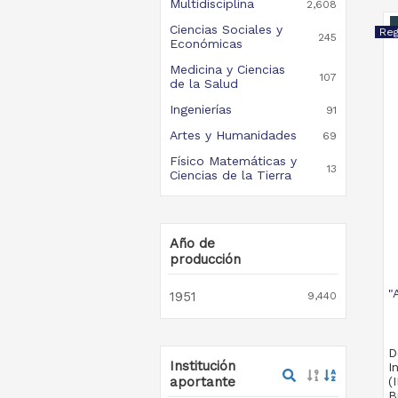
Multidisciplina
2,608
Ciencias Sociales y
245
Económicas
Medicina y Ciencias
107
de la Salud
Ingenierías
91
Artes y Humanidades
69
Físico Matemáticas y
13
Ciencias de la Tierra
Año de
producción
"
1951
9,440
D
Institución
I
aportante
(
B