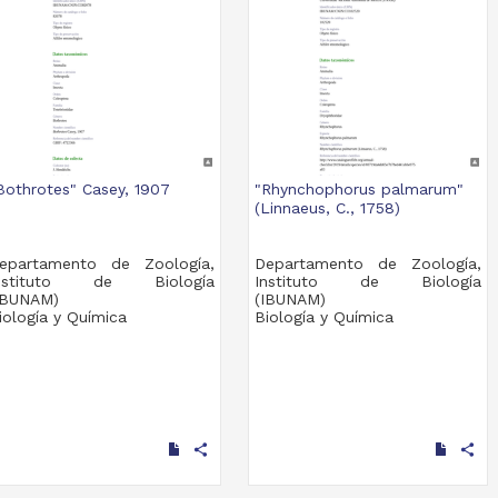
Bothrotes" Casey, 1907
"Rhynchophorus palmarum"
(Linnaeus, C., 1758)
epartamento de Zoología,
Departamento de Zoología,
nstituto de Biología
Instituto de Biología
IBUNAM)
(IBUNAM)
iología y Química
Biología y Química
share
share