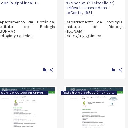
Lobelia siphilitica" L.
"Cicindela" ("Cicindelidia")
"trifasciataascendens"
LeConte, 1851
epartamento de Botánica,
Departamento de Zoología,
nstituto de Biología
Instituto de Biología
IBUNAM)
(IBUNAM)
iología y Química
Biología y Química
share
share
Registro de colección universitaria
Registro de colección universitaria