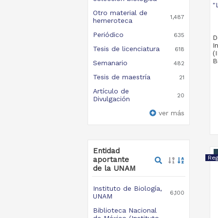
"
Otro material de
1,487
hemeroteca
Periódico
635
D
I
Tesis de licenciatura
618
(
B
Semanario
482
Tesis de maestría
21
Artículo de
20
Divulgación
ver más
Entidad
aportante
de la UNAM
Instituto de Biología,
6,100
UNAM
Biblioteca Nacional