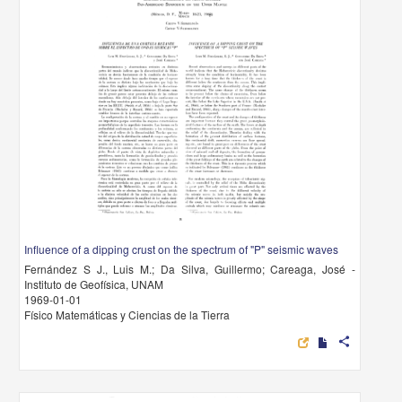
Influence of a dipping crust on the spectrum of "P" seismic waves
Fernández S J., Luis M.; Da Silva, Guillermo; Careaga, José -
Instituto de Geofísica, UNAM
1969-01-01
Físico Matemáticas y Ciencias de la Tierra
share