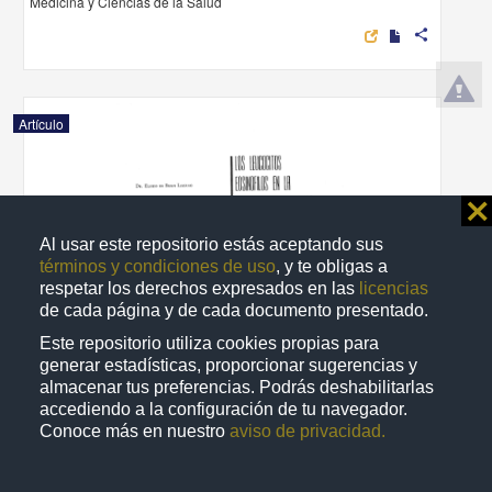
Medicina y Ciencias de la Salud
share
Artículo
⨯
Al usar este repositorio estás aceptando sus
términos y condiciones de uso
, y te obligas a
respetar los derechos expresados en las
licencias
de cada página y de cada documento presentado.
Este repositorio utiliza cookies propias para
generar estadísticas, proporcionar sugerencias y
almacenar tus preferencias. Podrás deshabilitarlas
accediendo a la configuración de tu navegador.
Conoce más en nuestro
aviso de privacidad.
Los leucocitos eosinófilos en la sintomatología hemática
De Buen Lozano, Eliseo - Facultad de Medicina, UNAM
1969-01-01