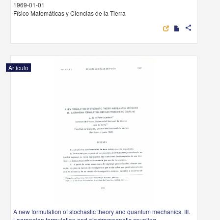
1969-01-01
Físico Matemáticas y Ciencias de la Tierra
share
Artículo
A new formulation of stochastic theory and quantum mechanics. III.
Lagrangian formulation and electromagnetic coupling