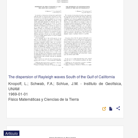
The dispersion of Rayleigh waves South of the Gulf of California
Knopoff, L.; Schwab, F.A.; Schlue, J.W. - Instituto de Geofísica,
UNAM
1969-01-01
Físico Matemáticas y Ciencias de la Tierra
share
Artículo