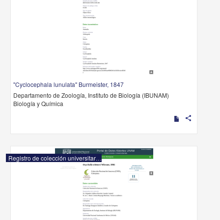
"Cyclocephala lunulata" Burmeister, 1847
Departamento de Zoología, Instituto de Biología (IBUNAM)
Biología y Química
share
Registro de colección universitaria