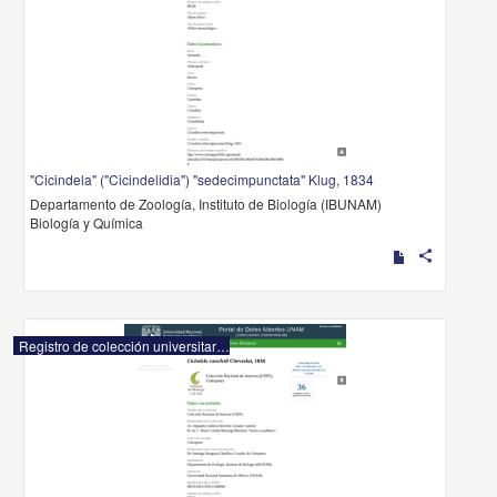
"Cicindela" ("Cicindelidia") "sedecimpunctata" Klug, 1834
Departamento de Zoología, Instituto de Biología (IBUNAM)
Biología y Química
share
Registro de colección universitaria