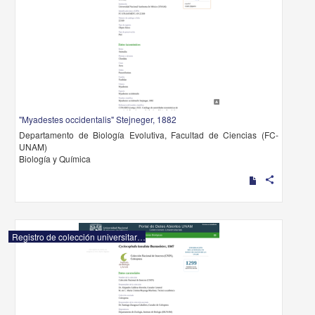
"Myadestes occidentalis" Stejneger, 1882
Departamento de Biología Evolutiva, Facultad de Ciencias (FC-
UNAM)
Biología y Química
share
Registro de colección universitaria