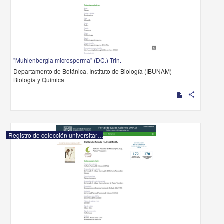
"Muhlenbergia microsperma" (DC.) Trin.
Departamento de Botánica, Instituto de Biología (IBUNAM)
Biología y Química
share
Registro de colección universitaria