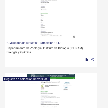
"Cyclocephala lunulata" Burmeister, 1847
Departamento de Zoología, Instituto de Biología (IBUNAM)
Biología y Química
share
Registro de colección universitaria