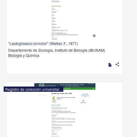
"Leptoglossus concolor" (Walker, F., 1871)
Departamento de Zoología, Instituto de Biología (IBUNAM)
Biología y Química
share
Registro de colección universitaria