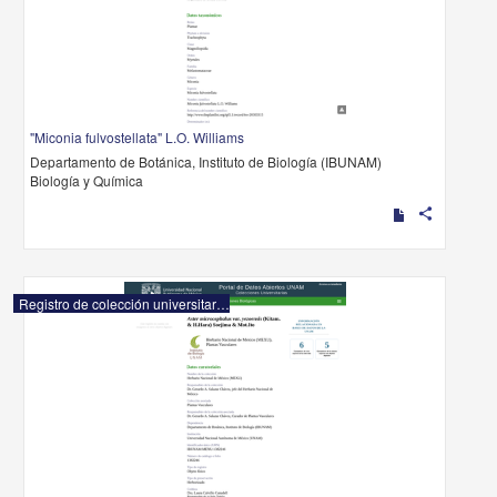
"Miconia fulvostellata" L.O. Williams
Departamento de Botánica, Instituto de Biología (IBUNAM)
Biología y Química
share
Registro de colección universitaria