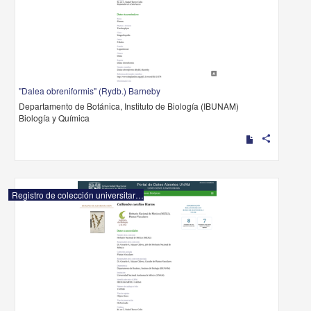
"Dalea obreniformis" (Rydb.) Barneby
Departamento de Botánica, Instituto de Biología (IBUNAM)
Biología y Química
share
Registro de colección universitaria