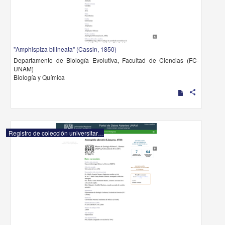
"Amphispiza bilineata" (Cassin, 1850)
Departamento de Biología Evolutiva, Facultad de Ciencias (FC-
UNAM)
Biología y Química
share
Registro de colección universitaria