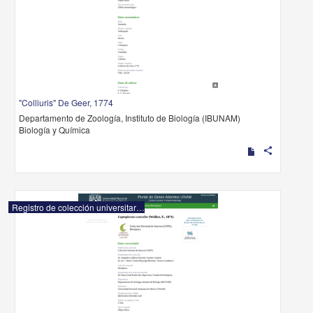
"Colliuris" De Geer, 1774
Departamento de Zoología, Instituto de Biología (IBUNAM)
Biología y Química
share
Registro de colección universitaria