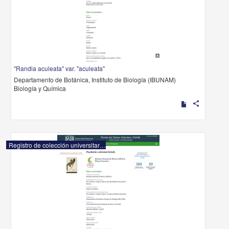
"Randia aculeata" var. "aculeata"
Departamento de Botánica, Instituto de Biología (IBUNAM)
Biología y Química
share
Registro de colección universitaria