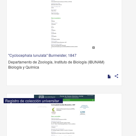
"Cyclocephala lunulata" Burmeister, 1847
Departamento de Zoología, Instituto de Biología (IBUNAM)
Biología y Química
share
Registro de colección universitaria