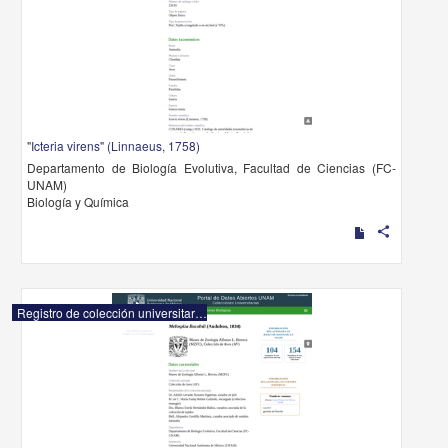
"Icteria virens" (Linnaeus, 1758)
Departamento de Biología Evolutiva, Facultad de Ciencias (FC-
UNAM)
Biología y Química
share
Registro de colección universitaria