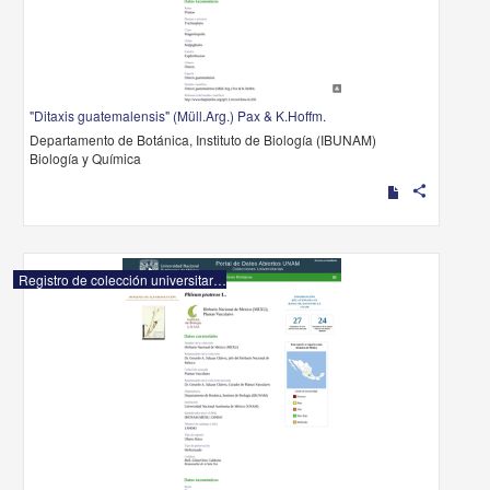
"Ditaxis guatemalensis" (Müll.Arg.) Pax & K.Hoffm.
Departamento de Botánica, Instituto de Biología (IBUNAM)
Biología y Química
share
Registro de colección universitaria