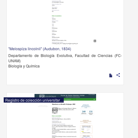
"Melospiza lincolnii" (Audubon, 1834)
Departamento de Biología Evolutiva, Facultad de Ciencias (FC-
UNAM)
Biología y Química
share
Registro de colección universitaria