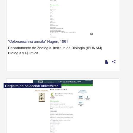
"Oplonaeschna armata" Hagen, 1861
Departamento de Zoología, Instituto de Biología (IBUNAM)
Biología y Química
share
Registro de colección universitaria