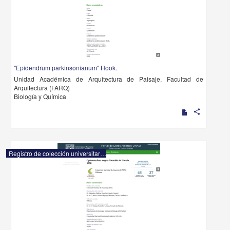
"Epidendrum parkinsonianum" Hook.
Unidad Académica de Arquitectura de Paisaje, Facultad de
Arquitectura (FARQ)
Biología y Química
share
Registro de colección universitaria