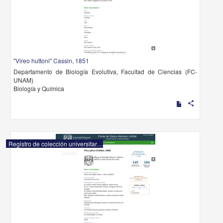
"Vireo huttoni" Cassin, 1851
Departamento de Biología Evolutiva, Facultad de Ciencias (FC-
UNAM)
Biología y Química
share
Registro de colección universitaria