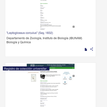
"Leptoglossus corculus" (Say, 1832)
Departamento de Zoología, Instituto de Biología (IBUNAM)
Biología y Química
share
Registro de colección universitaria