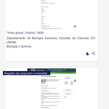
"Vireo gilvus" (Vieillot, 1808)
Departamento de Biología Evolutiva, Facultad de Ciencias (FC-
UNAM)
Biología y Química
share
Registro de colección universitaria