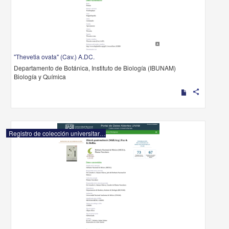
"Thevetia ovata" (Cav.) A.DC.
Departamento de Botánica, Instituto de Biología (IBUNAM)
Biología y Química
share
Registro de colección universitaria