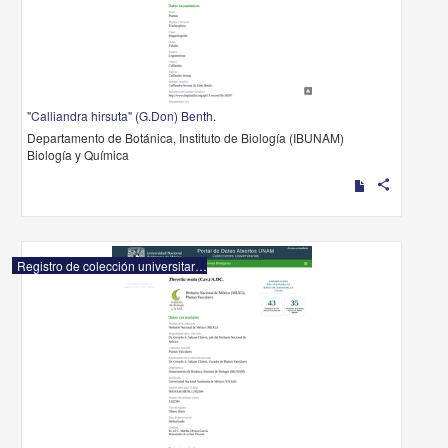
"Calliandra hirsuta" (G.Don) Benth.
Departamento de Botánica, Instituto de Biología (IBUNAM)
Biología y Química
share
Registro de colección universitaria