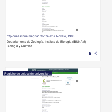
"Oplonaeschna magna" Gonzalez & Novelo, 1998
Departamento de Zoología, Instituto de Biología (IBUNAM)
Biología y Química
share
Registro de colección universitaria