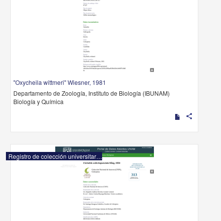
"Oxycheila wittmeri" Wiesner, 1981
Departamento de Zoología, Instituto de Biología (IBUNAM)
Biología y Química
share
Registro de colección universitaria