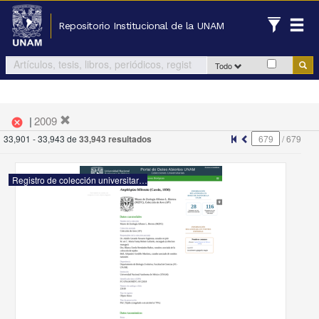
Repositorio Institucional de la UNAM
Todo
|
2009
cancel
33,901 - 33,943 de
33,943 resultados
/
679
Registro de colección universitaria