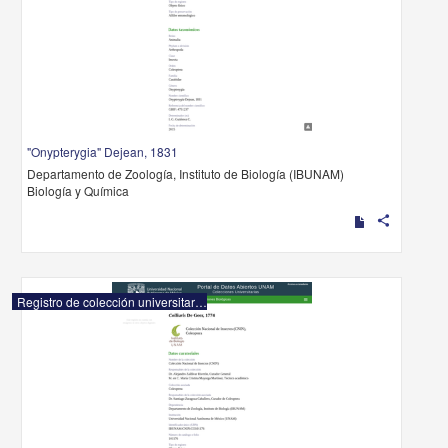
"Onypterygia" Dejean, 1831
Departamento de Zoología, Instituto de Biología (IBUNAM)
Biología y Química
share
Registro de colección universitaria