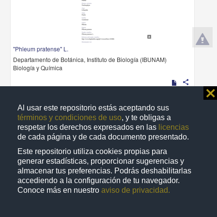
"Phleum pratense" L.
Departamento de Botánica, Instituto de Biología (IBUNAM)
Biología y Química
share
⨯
Al usar este repositorio estás aceptando sus
términos y condiciones de uso
, y te obligas a
Registro de colección universitaria
respetar los derechos expresados en las
licencias
de cada página y de cada documento presentado.
Este repositorio utiliza cookies propias para
generar estadísticas, proporcionar sugerencias y
almacenar tus preferencias. Podrás deshabilitarlas
accediendo a la configuración de tu navegador.
Conoce más en nuestro
aviso de privacidad.