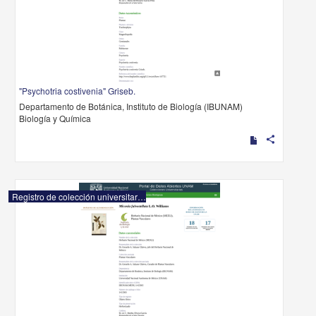
"Psychotria costivenia" Griseb.
Departamento de Botánica, Instituto de Biología (IBUNAM)
Biología y Química
share
Registro de colección universitaria