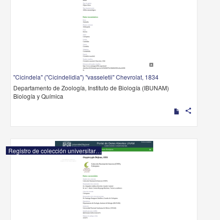
"Cicindela" ("Cicindelidia") "vasseletii" Chevrolat, 1834
Departamento de Zoología, Instituto de Biología (IBUNAM)
Biología y Química
share
Registro de colección universitaria