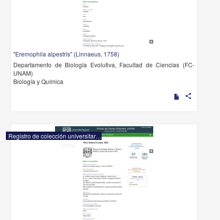
"Eremophila alpestris" (Linnaeus, 1758)
Departamento de Biología Evolutiva, Facultad de Ciencias (FC-
UNAM)
Biología y Química
share
Registro de colección universitaria