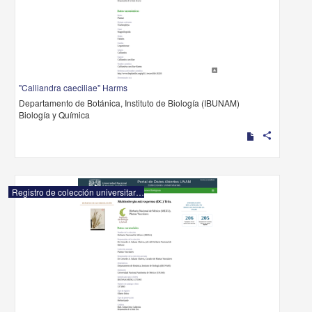
"Calliandra caeciliae" Harms
Departamento de Botánica, Instituto de Biología (IBUNAM)
Biología y Química
share
Registro de colección universitaria