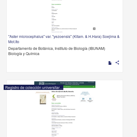
"Aster microcephalus" var. "yezoensis" (Kitam. & H.Hara) Soejima &
Mot.Ito
Departamento de Botánica, Instituto de Biología (IBUNAM)
Biología y Química
share
Registro de colección universitaria